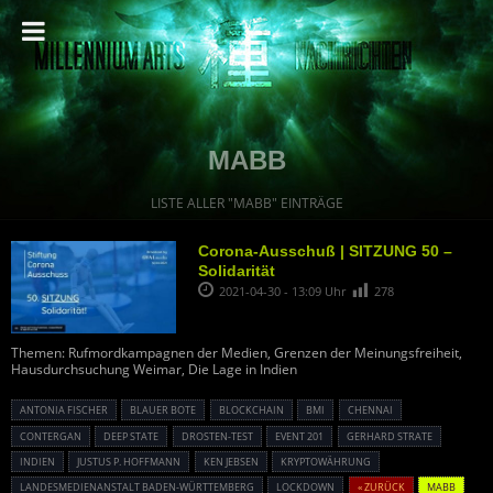
MABB
LISTE ALLER "MABB" EINTRÄGE
Corona-Ausschuß | SITZUNG 50 –
Solidarität
2021-04-30 - 13:09 Uhr
278
Themen: Rufmordkampagnen der Medien, Grenzen der Meinungsfreiheit,
Hausdurchsuchung Weimar, Die Lage in Indien
ANTONIA FISCHER
BLAUER BOTE
BLOCKCHAIN
BMI
CHENNAI
CONTERGAN
DEEP STATE
DROSTEN-TEST
EVENT 201
GERHARD STRATE
INDIEN
JUSTUS P. HOFFMANN
KEN JEBSEN
KRYPTOWÄHRUNG
LANDESMEDIENANSTALT BADEN-WÜRTTEMBERG
LOCKDOWN
« ZURÜCK
MABB