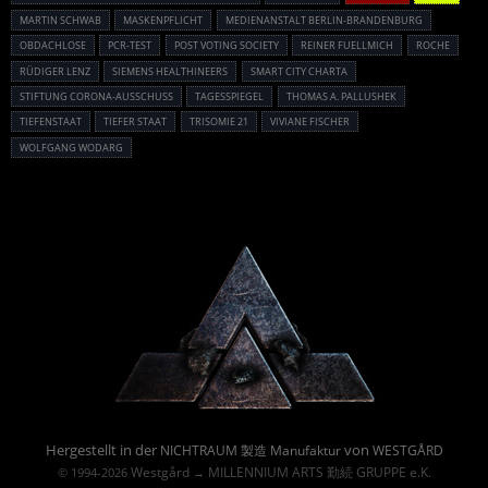
MARTIN SCHWAB
MASKENPFLICHT
MEDIENANSTALT BERLIN-BRANDENBURG
OBDACHLOSE
PCR-TEST
POST VOTING SOCIETY
REINER FUELLMICH
ROCHE
RÜDIGER LENZ
SIEMENS HEALTHINEERS
SMART CITY CHARTA
STIFTUNG CORONA-AUSSCHUSS
TAGESSPIEGEL
THOMAS A. PALLUSHEK
TIEFENSTAAT
TIEFER STAAT
TRISOMIE 21
VIVIANE FISCHER
WOLFGANG WODARG
Powered By :
Hergestellt in der
von
NICHTRAUM 製造 Manufaktur
WESTGÅRD
Westgård
MILLENNIUM ARTS 勤続 GRUPPE e.K.
© 1994-2026
→