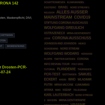
ORONA 142
SCHATTENWESEN
KLIMAWANDEL
ISRAEL
ESOTERIC
NORD STREAM 1
ALLES AUSSER
RELIGION
MAINSTREAM
COVID19
ten, Maskenpflicht, DIVI,
STIFTUNG CORONA-AUSCHUSS
WOLFGANG GREULICH
ASTRAZENECA
MRNA-GENTHERAPY
CHIFFMANN
CORONA-AUSSCHUSS
LEAK
BOTEN
JOHNSON AND JOHNSON
HEIKO
HT
MASKENZWANG
NORD STREAM
SCHOENING
WOLFGANG WODARG
HERMANN
CORONA
PLOPPA
TWITTER-DATEIEN
INFO REVIVAL TOUR
POLY GRID
r Drosten-PCR-
PLANDEMIE
TUTORIAL
THÜRINGEN
0-07-24
SAMUEL
PCR-TEST
GÖTTINGEN
ECKERT
WHO
WLADIMIR
KREBS
PUTIN
MRNA VACCINE
LUMUMBAS
AFRIKA
NSDAP
NWO
TELEGRAM
KARL LAUTERBACH
NORD STREAM
MRNA-GENTHERAPIE
2
BAYERN
VIVIANE