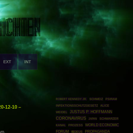
EXT
INT
ROBERT KENNEDY JR.
SCHWEIZ
PSIRAM
INFEKTIONSSCHUTZGESETZ
ALICE
0-12-10 –
JUSTUS P. HOFFMANN
WEIDEL
CORONAVIRUS
SCHWARZER
JAPAN
WORLD ECONOMIC
KANAL
PROZESS
FORUM
PROPAGANDA
vm.
種DEUS