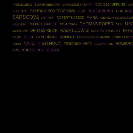
COVID19-IMPFUNG
INTELLIGENZ
EDGAR SIEMUND
MRNA GENE THERAPY
QU
CORONA INFO TOUR 2020
OSM
P.L.O. LUMUMBA
CORONAK
VCV RACK
SARSCOV2
MRNA
ROBERT HABECK
ASPHYX
WILHELM DOMKE-SCH
US
THOMAS RÖPER
RKI-PROTOKOLLE
SPD
X7Q5A96
COMIRNATY
RALF LUDWIG
DRITTES REICH
FFP2
UKRAINE-KONFLIKT
METABIOTA
GEIST
GESCHÄDIGT
AMBIENT
DEMO
MEDIZINISCHE MASKE
CORONA BUS
NATO
HIGH NOON
HOMBUR
FRIEDRICH MERZ
FAUCI
GEOPOLITIK
AFRIKA
ARGENTINIEN
ZDF