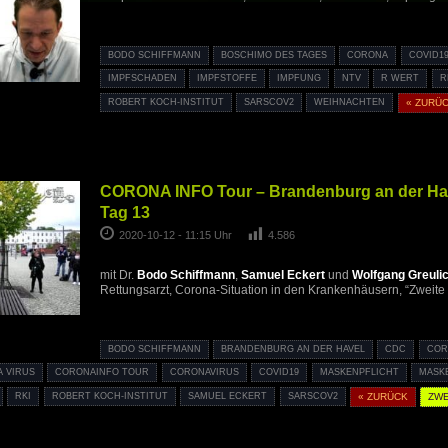
BODO SCHIFFMANN
BOSCHIMO DES TAGES
CORONA
COVID1
IMPFSCHADEN
IMPFSTOFFE
IMPFUNG
NTV
R WERT
R
ROBERT KOCH-INSTITUT
SARSCOV2
WEIHNACHTEN
« ZURÜ
CORONA INFO Tour – Brandenburg an der Have
Tag 13
2020-10-12 - 11:15 Uhr
4.586
mit Dr.
Bodo Schiffmann
,
Samuel Eckert
und
Wolfgang Greuli
Rettungsarzt, Corona-Situation in den Krankenhäusern, “Zweite 
BODO SCHIFFMANN
BRANDENBURG AN DER HAVEL
CDC
COR
 VIRUS
CORONAINFO TOUR
CORONAVIRUS
COVID19
MASKENPFLICHT
MASK
RKI
ROBERT KOCH-INSTITUT
SAMUEL ECKERT
SARSCOV2
« ZURÜCK
ZWE