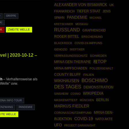
ALEXANDER VON BISMARCK
UK
TIEFER STAAT
FRANKREICH
JENS
9
GRIPPE
PANDEMIE
SPAHN
MICHAEL
KI
MOSKAU
KRETSCHMER
RUSSLAND
CK
ZWEITE WELLE
GRAPHENOXID
ROGER BITTEL
ERSCHEINUNG
BLACKROCK
COVID-19-IMPFUNG
GENOZID
SKEPTIKER
l | 2020-10-12 –
VERFASSUNGSSCHUTZ
SCHWEDEN
種TOP
MRNA GEN-THERAPIE
MRNA-IMPFSCHADEN
POLIZEIGEWALT
COUNTY BLUFF
ITALIEN
ch
– Verhaltensweise als
BOSCHIMO
WIKIHAUSEN
Welle” uvw.
DES TAGES
DEMONSTRATION
WIKIPEDIA
SINSHEIM
COSMO
BERLIN
MASKENATTEST
MÜNCHEN
ONA INFO TOUR
MARKUS FIEDLER
ENZWANG
PANDEMIE
MRNA GEN-
CORONASCHUTZIMPFUNG
ITE WELLE
COVID-19
INJEKTION
NATO AKTE
UFO
PROJECT DARKKNIGHT