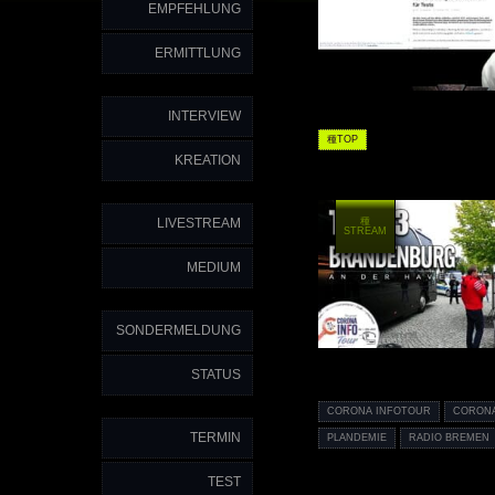
EMPFEHLUNG
ERMITTLUNG
INTERVIEW
種TOP
KREATION
種
LIVESTREAM
STREAM
MEDIUM
SONDERMELDUNG
STATUS
CORONA INFOTOUR
CORONA
TERMIN
PLANDEMIE
RADIO BREMEN
TEST