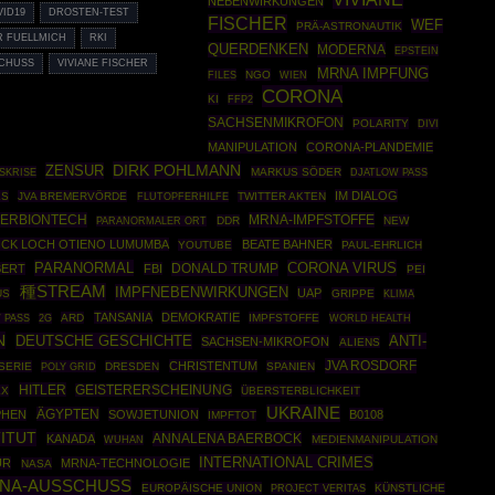
NEBENWIRKUNGEN
VID19
DROSTEN-TEST
FISCHER
WEF
PRÄ-ASTRONAUTIK
R FUELLMICH
RKI
QUERDENKEN
MODERNA
EPSTEIN
HUSS
VIVIANE FISCHER
MRNA IMPFUNG
FILES
NGO
WIEN
CORONA
KI
FFP2
SACHSENMIKROFON
POLARITY
DIVI
MANIPULATION
CORONA-PLANDEMIE
DIRK POHLMANN
ZENSUR
SKRISE
MARKUS SÖDER
DJATLOW PASS
IM DIALOG
ES
JVA BREMERVÖRDE
TWITTER AKTEN
FLUTOPFERHILFE
ZERBIONTECH
MRNA-IMPFSTOFFE
DDR
NEW
PARANORMALER ORT
ICK LOCH OTIENO LUMUMBA
BEATE BAHNER
YOUTUBE
PAUL-EHRLICH
PARANORMAL
CORONA VIRUS
DONALD TRUMP
BERT
FBI
PEI
種STREAM
IMPFNEBENWIRKUNGEN
UAP
US
GRIPPE
KLIMA
TANSANIA
DEMOKRATIE
ARD
IMPFSTOFFE
WORLD HEALTH
 PASS
2G
N
DEUTSCHE GESCHICHTE
ANTI-
SACHSEN-MIKROFON
ALIENS
JVA ROSDORF
CHRISTENTUM
SERIE
POLY GRID
DRESDEN
SPANIEN
HITLER
GEISTERERSCHEINUNG
EX
ÜBERSTERBLICHKEIT
UKRAINE
ÄGYPTEN
PHEN
SOWJETUNION
B0108
IMPFTOT
ITUT
ANNALENA BAERBOCK
KANADA
MEDIENMANIPULATION
WUHAN
INTERNATIONAL CRIMES
UR
MRNA-TECHNOLOGIE
NASA
NA-AUSSCHUSS
EUROPÄISCHE UNION
KÜNSTLICHE
PROJECT VERITAS