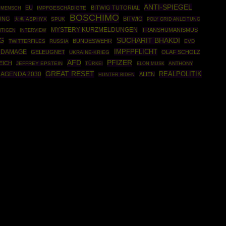
ANTI-SPIEGEL
EU
BITWIG TUTORIAL
IMPFGESCHÄDIGTE
 MENSCH
BOSCHIMO
TUNG
BITWIG
大名 ASPHYX
SPUK
POLY GRID ANLEITUNG
MYSTERY KURZMELDUNGEN
TRANSHUMANISMUS
HTIGEN
INTERVIEW
G
SUCHARIT BHAKDI
BUNDESWEHR
TWITTERFILES
RUSSIA
EVD
IMPFPFLICHT
 DAMAGE
GELEUGNET
OLAF SCHOLZ
UKRAINE-KRIEG
AFD
PFIZER
EICH
JEFFREY EPSTEIN
TÜRKEI
ANTHONY
ELON MUSK
GREAT RESET
REALPOLITIK
AGENDA 2030
ALIEN
HUNTER BIDEN