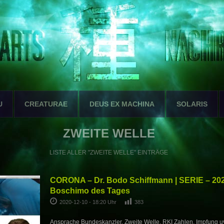
U
CREATURAE
DEUS EX MACHINA
SOLARIS
ZWEITE WELLE
LISTE ALLER "ZWEITE WELLE" EINTRÄGE
CORONA – Dr. Bodo Schiffmann | SERIE – 202
Boschimo des Tages
2020-12-10 - 18:20 Uhr
383
Ansprache Bundeskanzler, Zweite Welle, RKI Zahlen, Impfung u