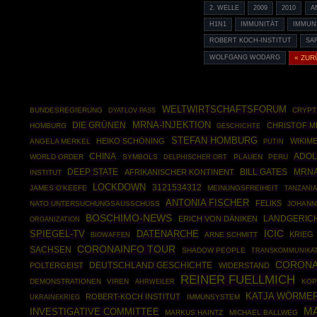
2. WELLE
2009
2010
A
H1N1
IMMUNITÄT
IMMUN
ROBERT KOCH-INSTITUT
SA
WOLFGANG WODARG
« ZUR
WELTWIRTSCHAFTSFORUM
BUNDESREGIERUNG
CRYPT
DYATLOV PASS
MRNA-INJEKTION
DIE GRÜNEN
CHRISTOF M
HOMBURG
GESCHICHTE
STEFAN HOMBURG
HEIKO SCHÖNING
WIKIME
ANGELA MERKEL
PUTIN
CHINA
ADOL
WORLD ORDER
SYMBOLS
PLAUEN
PERU
DELPHISCHER ORT
DEEP STATE
MRNA
AFRIKANISCHER KONTINENT
BILL GATES
INSTITUT
LOCKDOWN
3121534312
JAMES O'KEEFE
MEINUNGSFREIHEIT
TANZANIA
ANTONIA FISCHER
FELIKS
NATO UNTERSUCHUNGSAUSSCHUSS
JOHANN
BOSCHIMO-NEWS
ERICH VON DÄNIKEN
LANDGERIC
ORGANIZATION
ICIC
SPIEGEL-TV
DATENARCHE
KRIEG
BIOWAFFEN
ARNE SCHMITT
CORONAINFO TOUR
SACHSEN
SHADOW PEOPLE
TRANSKOMMUNIKA
CORONA
DEUTSCHLAND GESCHICHTE
POLTERGEIST
WIDERSTAND
REINER FUELLMICH
DEMONSTRATIONEN
VIREN
AHRWEILER
KOP
KATJA WÖRME
ROBERT-KOCH INSTITUT
UKRAINEKRIEG
IMMUNSYSTEM
M
INVESTIGATIVE COMMITTEE
MARKUS HAINTZ
MICHAEL BALLWEG