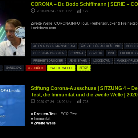
CORONA – Dr. Bodo Schiffmann | SERIE – C
2020-09-24 - 18:15 Uhr
127
Zweite Welle, CORONA INFO Tour, Freiheitsdrucker & Freiheitsbo
Lockdown uvm.
ALLES AUSSER MAINSTREAM
ÄRTZTE FÜR AUFKLÄRUNG
BODO S
CHRISTIAN DROSTEN
CORONA
COVID19
DIVI
FREIHEITS
FREIHEITSDRUCKER
JENS SPAHN
LOCKDOWN
MASKENPFLIC
T
SARSCOV2
« ZURÜCK
ZWEITE WELLE
種TOP
Stiftung Corona-Ausschuss | SITZUNG 4 – De
Test, die Immunität und die zweite Welle | 202
2020-07-24 - 18:00 Uhr
723
■
Drosten-Test
–
PCR-Test
■ Immunität
■
Zweite Welle