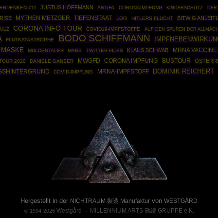
JUSTUS HOFFMANN
ERDENKEN 711
ANTIFA
CORONAIMPFUNG
KINDERSCHUTZ
DER
MYTHEN METZGER
RISE
TIEFENSTAAT
BITWIG ANLEI
LOFI
HITLERS FLUCHT
CORONA INFO TOUR
ULZ
COVID19-IMPFSTOFFE
AUF DEN SPUREN DER ALLMÄC
BODO SCHIFFMANN
A
IMPFNEBENWIRKUN
FLUTKATASTROPHE
 MASKE
KLAUS SCHWAB
MRNA VACCINE
MULDENTALER
MARS
TWITTER FILES
MWGFD
BUSTOUR
CORONA IMPFUNG
ÖSTERR
TOUR 2020
DANIELE GANSER
DOMINIK REICHERT
GSHINTERGRUND
MRNA-IMPFSTOFF
COVID-IMPFUNG
Powered By :
Hergestellt in der
von
NICHTRAUM 製造 Manufaktur
WESTGÅRD
Westgård
MILLENNIUM ARTS 勤続 GRUPPE e.K.
© 1994-2026
→