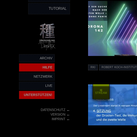
TUTORIAL
ARCHIV
HILFE
RKI
ROBERT KOCH-INSTITU
NETZWERK
LIVE
種
STREAM
UNTERSTÜTZEN!
←
DATENSCHUTZ
←
VERSION
←
IMPRINT