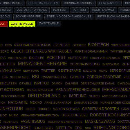
NTONIA FISCHER
CHRISTIAN DROSTEN
CORONA-AUSSCHUSS
CORONAVIRUS
CO
SYSTEM
JUSTUS P. HOFFMANN
PCR TEST
PCR-TEST
RECHTSANWALT
REINE
RSCOV2
SCHWEINEGRIPPE
STIFTUNG CORONA-AUSSCHUSS
UNTERSUCHUNGSAUSSC
ÜCK
ZWEITE WELLE
ZWEITEWELLE
BIONTECH
NATIONALSOZIALISMUS
EVENT 201
IC
BSW
GEISTER
WIRTSCHAFT
GESCHICHTEN AUS WIKIHAUSEN
ISERÉ
MARTIN BRAUKMANN
TWITTER-FIL
PCR TEST
PFI
DIA
RKI-FILES
AUSTRALIEN
MIKE YEADON
ERICH VON DAENIKEN
MRNA-GENTHERAPIE
F HITLER
CORONA-IMPFUNG
PATR
IMPFZWANG
 IMFPSTOFF
TWITTER
GENTHERAPIE
SERGEY FIL
NEW YORK
ICIC.LAW
MORD
RKI
CORONA-PANDEMIE
CIA
GEIMPFT
ZWANGSIMPFUNG
VIR
NIEDERLANDE
IMPFTOD
ES CLASEN
ORWELL
DÄMON
CALMING
DER SCHWARZE KANAL
DYATLOW
IMPFSCHADE
MRNA IMPFTECHNOLOGIE
HT GÖTTINGEN
RAINER MAUSFELD
DEUTSCHLAND
IMPFUNG
RKI-DOKUMENTE
GLITCH
ANTISEMITISMUS
3G
NATO-AKTE
MEXIKO
ARNE BURKHARDT
DAGMAR SCHÖN
NÜRNBERGER KOD
TION
 INFOTOUR
CHRISTIAN DROSTEN
MARTIN SCHWAB
GRA
INDIEN
HORROR
ROBERT KOCH-INST
BUSTOUR 2020
ILOT
MUSIC
MRNA-GENTHERAPEUTIKA
MASKENZWANG
R
FASCHISMUS
DIKTAT
MODRNA-GENTHERAPIE
FLUTHILFE
STIFTUNG CORO
ASKENPFLICHT
BITTEL TV
CDU
BUNDESTAG
NDR