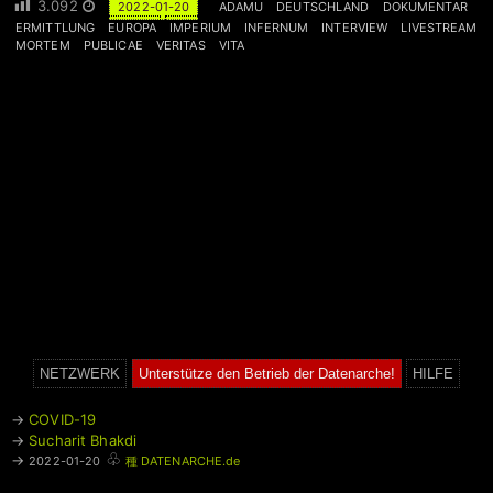
3.092
2022-01-20
ADAMU
DEUTSCHLAND
DOKUMENTAR
ERMITTLUNG
EUROPA
IMPERIUM
INFERNUM
INTERVIEW
LIVESTREAM
MORTEM
PUBLICAE
VERITAS
VITA
NETZWERK
Unterstütze den Betrieb der Datenarche!
HILFE
→
COVID-19
→
Sucharit Bhakdi
♧
→
2022-01-20
種 DATENARCHE.de