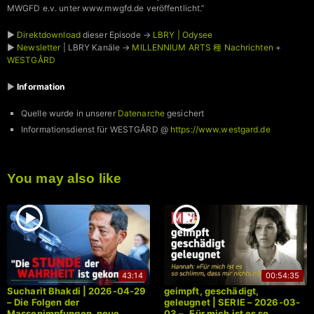
MWGFD e.v. unter www.mwgfd.de veröffentlicht.”
►
Direktdownload
dieser Episode →
LBRY | Odysee
►
Newsletter
| LBRY Kanäle →
MILLENNIUM ARTS 種 Nachrichten
+
WESTGÅRD
►
Information
Quelle wurde in unserer
Datenarche
gesichert
Informationsdienst für WESTGÅRD @
https://www.westgard.de
You may also like
43:14
00:54:35
Sucharit Bhakdi | 2026-04-29
geimpft, geschädigt,
– Die Folgen der
geleugnet | SERIE – 2026-03-
Massenimpfungen, neue
03 – „Für mich ist es so