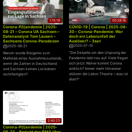
1:15:16
00:28:18
Corona-P(l)andemie | 2025-
COVID-19 | Corona | 2025-06-
08-21 – Corona UA Sachsen –
30 – Corona-Pandemie: War
Datenanalyst Tom Lausen –
doch ein Laborunfall der
Sachsens Corona-Paradoxon
Auslöser? – 3sat
→ Weniger geimpft, weniger
2025-07-10
2025-08-21
gestorben
"Die Debatte um den Ursprung der
Warum wurde Bergamo zum
Pandemie lebt neu auf. Viele fragen
Maßstab eines Ausnahmezustands,
sich jetzt: Woher kommt Corona
wenn die Zahlen in Deutschland
wirklich? Immer mehr Hinweise
und Sachsen keinen Lockdown
stützen die Labor-Theorie – was ist
rechtfertigten?
dran?"
2:40:25
Corona-P(l)andemie | 2025-
06-23 – Bericht des BMG über