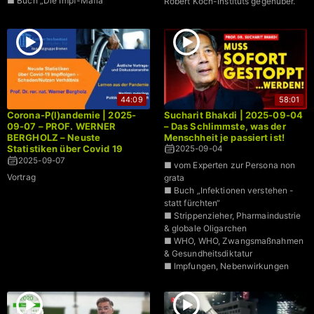
■ Buch „Die Impf-Mafia“
Robert Koch-Instituts gegenüber.
44:09
58:01
Corona-P(l)andemie | 2025-
Sucharit Bhakdi | 2025-09-04
09-07 – PROF. WERNER
– Das Schlimmste, was der
BERGHOLZ – Neuste
Menschheit je passiert ist!
Statistiken über Covid 19
2025-09-04
Impffolgen – Schaden/Nutzen
2025-09-07
■ vom Experten zur Persona non
Verhältnis
Vortrag
grata
■ Buch „Infektionen verstehen -
statt fürchten“
■ Strippenzieher, Pharmaindustrie
& globale Oligarchen
■ WHO, WHO, Zwangsmaßnahmen
& Gesundheitsdiktatur
■ Impfungen, Nebenwirkungen
■ Lügen in Ernährung