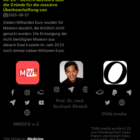
die Gründe für die massive
Überbeschaffung von
Schutzmasken während der
2025-06-27
Coronapandemie
Sieben Milliarden Euro wurden für
Masken bezahlt, die letztlich nicht
genutzt wurden. Die Entsorgung der
nicht benötigten Masken aus
diesem Deal kostete im Jahr 2023
noch einmal sieben Millionen Euro.
Prof. Dr. med.
Sucharit Bhakdi
OVALmedia
MWGFD e.V.
"OVALmedia wurde in 2002
von Filmemachern Lilian
Franck und Robert Cibis
"Die Initiative
„Mediziner
gegründet. Mit ihrem