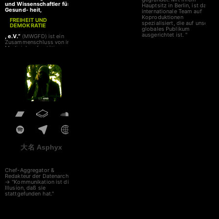
und Wissenschaftler für
Hauptsitz in Berlin, ist das
Gesund- heit,
internationale Team auf
Koproduktionen
FREIHEIT UND
spezialisiert, die auf unser
DEMOKRATIE
globales Publikum
ausgerichtet ist. "
, e.V.“
(MWGFD) ist ein
Zusammenschluss von in
Medizinberufen tätigen
Spenden bitte an
Personen und
Wissenschaftlern, die sich
in Forschung und Lehre mit
IBAN
DE6641660124001717
den Themen Gesundheit,
0700
BIC
GENODEM1LPS
FREIHEIT UND
DEMOKRATIE
beschäftigen. Wir haben
uns während der
Coronakrise in unserer Kritik
an den überzogenen
Beschrän- kungen
zusammengefunden.
MWGFD e.V.
大名 Asphyx
Wittgasse 9
94032 Passau
"
Chef-Aggregator &
Redakteur der Datenarche
→ "Kommunikation ist die
Illusion, daß sie
stattgefunden hat."