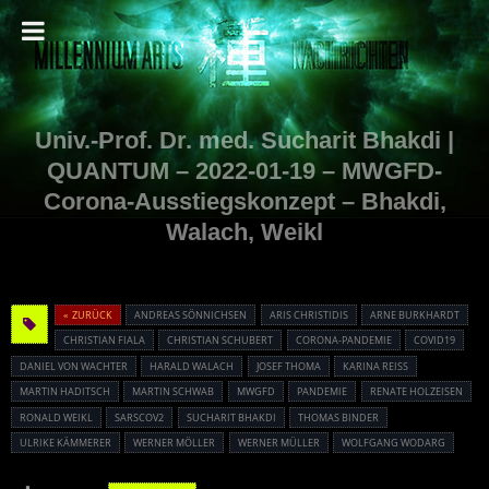
Univ.-Prof. Dr. med. Sucharit Bhakdi |
QUANTUM – 2022-01-19 – MWGFD-
Corona-Ausstiegskonzept – Bhakdi,
Walach, Weikl
« ZURÜCK
ANDREAS SÖNNICHSEN
ARIS CHRISTIDIS
ARNE BURKHARDT
CHRISTIAN FIALA
CHRISTIAN SCHUBERT
CORONA-PANDEMIE
COVID19
DANIEL VON WACHTER
HARALD WALACH
JOSEF THOMA
KARINA REISS
MARTIN HADITSCH
MARTIN SCHWAB
MWGFD
PANDEMIE
RENATE HOLZEISEN
RONALD WEIKL
SARSCOV2
SUCHARIT BHAKDI
THOMAS BINDER
ULRIKE KÄMMERER
WERNER MÖLLER
WERNER MÜLLER
WOLFGANG WODARG