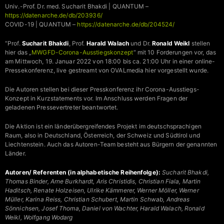
Univ.-Prof. Dr. med. Sucharit Bhakdi | QUANTUM –
https://datenarche.de/db/203936/
COVID-19 | QUANTUM –
https://datenarche.de/db/204524/
“Prof.
Sucharit Bhakdi
, Prof.
Harald Walach
und Dr.
Ronald Weikl
stellen
hier das „
MWGFD-Corona-Ausstiegskonzept
“ mit 10 Forderungen vor, das
am Mittwoch, 19. Januar 2022 von 18:00 bis ca. 21:00 Uhr in einer online-
Pressekonferenz, live gestreamt von OVALmedia hier vorgestellt wurde.
Die Autoren stellen bei dieser Presskonferenz ihr Corona-Ausstiegs-
Konzept in Kurzstatements vor. Im Anschluss werden Fragen der
geladenen Pressevertreter beantwortet.
Die Aktion ist ein länderübergreifendes Projekt im deutschsprachigen
Raum, also in Deutschland, Österreich, der Schweiz und Südtirol und
Liechtenstein. Auch das Autoren-Team besteht aus Bürgern der genannten
Länder.
Autoren/ Referenten (in alphabetische Reihenfolge):
Sucharit Bhakdi,
Thomas Binder, Arne Burkhardt, Aris Christidis, Christian Fiala, Martin
Haditsch, Renate Holzeisen, Ulrike Kämmerer, Werner Möller, Werner
Müller, Karina Reiss, Christian Schubert, Martin Schwab, Andreas
Sönnichsen, Josef Thoma, Daniel von Wachter, Harald Walach, Ronald
Weikl, Wolfgang Wodarg