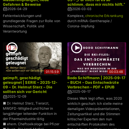
Gefahren & Beweise
schlimm, dass mir nichts hilft.“
2026-04-29
2026-03-03
Fehlentwicklungen und
Komplexe,
chronische Erkrankung
grundlegende Fragen zur Rolle von
durch mRNA-Gentherapie /
Wissenschaft, Politik und
Corona-Impfung
Verantwortung
01:15:59
00:03:48
geimpft, geschädigt,
Bodo Schiffmann | 2025-09-17
geleugnet | SERIE – 2025-12-
– BUCH – Das Entschwärzte
09 – Dr. Helmut Sterz – Die
Verbrechen – PDF + EPUB
sollten sich vor Gericht
2025-09-17
verantworten
2025-12-09
Dieses Werk legt offen, was 2020
■ Dr. Helmut Sterz, Tierarzt,
wirklich geschah: Ich stelle meine
MWGFD-Mitglied und früher in
damaligen Videopräsentationen,
langjähriger leitender Funktion in
Zeitungsartikel und die Stimmen
der Pharmaindustrie tätig
kritischer Experten den nun
■ ehem. Cheftoxikologe bei Pfizer
entschärften Protokollen des