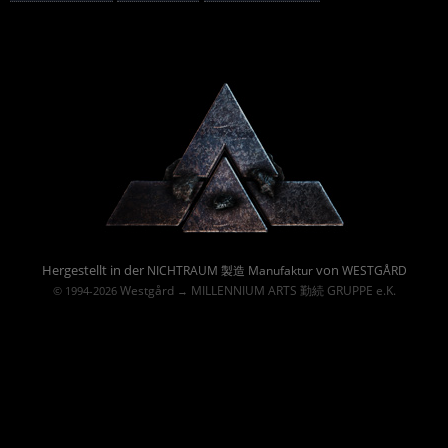
Powered By :
Hergestellt in der
von
NICHTRAUM 製造 Manufaktur
WESTGÅRD
Westgård
MILLENNIUM ARTS 勤続 GRUPPE e.K.
© 1994-2026
→