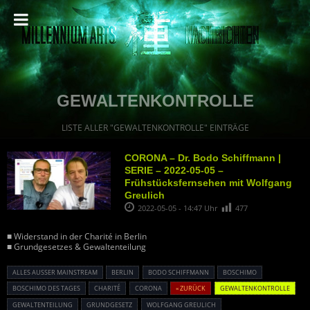
GEWALTENKONTROLLE
LISTE ALLER "GEWALTENKONTROLLE" EINTRÄGE
CORONA – Dr. Bodo Schiffmann |
SERIE – 2022-05-05 –
Frühstücksfernsehen mit Wolfgang
Greulich
2022-05-05 - 14:47 Uhr
477
■ Widerstand in der Charité in Berlin
■ Grundgesetzes & Gewaltenteilung
ALLES AUSSER MAINSTREAM
BERLIN
BODO SCHIFFMANN
BOSCHIMO
BOSCHIMO DES TAGES
CHARITÉ
CORONA
« ZURÜCK
GEWALTENKONTROLLE
GEWALTENTEILUNG
GRUNDGESETZ
WOLFGANG GREULICH