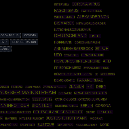
CORONA VIRUS
INTERVIEW
FASCHISMUS
TWITTERFILES
ALEXANDER VON
WIDERSTAND
BISMARCK
NEW WORLD ORDER
NATIONALSOZIALISMUS
DEUTSCHLAND
CORONAVIRUS
COVID19
JUSTUS
HOFFMANN
DEMO
DEMONSTRATION
CORONAIMPFUNG
種TOP
ANNALENA BAERBOCK
SSÄULE
UFO
GRAPHENOXID
SYMBOLS
AFD
HOMBURGSHINTERGRUND
FRIEDRICH MERZ
ZWANGSIMPFUNG
KÜNSTLICHE INTELLIGENZ
POLY GRID
3G
PARANORMAL
DEMOKRATIE
RKI
ZENSUR
DEEP
ANSER
PSIRAM
JAMES O'KEEFE
ELON MUSK
 AUSSER MAINSTREAM
MRNA-IMPFSCHADEN
SCHWEIZ
3121534312
PATRICK LOCH OTIENO LUMUMBA
RANSKOMMUNIKATION
NA INFO TOUR
BIONTECH
BERLIN
CORONA
UKRAINE-KRIEG
DEUTSCHLAND GESCHICHTE
DIKTATUR
HEALTH ORGANIZATION
MUSIC
R
JUSTUS P. HOFFMANN
BAYERN
HITLERS FLUCHT
MODRNA-
BUSTOUR
NORD
REMERVÖRDE
SKEPTIKER
IMPFZWANG
KINDERSCHUTZ