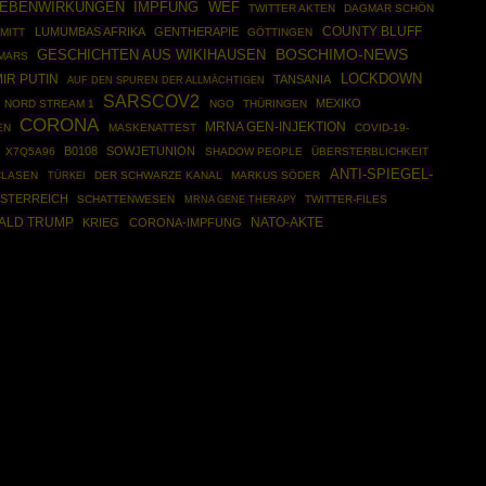
NEBENWIRKUNGEN
IMPFUNG
WEF
TWITTER AKTEN
DAGMAR SCHÖN
COUNTY BLUFF
LUMUMBAS AFRIKA
GENTHERAPIE
MITT
GÖTTINGEN
BOSCHIMO-NEWS
GESCHICHTEN AUS WIKIHAUSEN
MARS
IR PUTIN
LOCKDOWN
TANSANIA
AUF DEN SPUREN DER ALLMÄCHTIGEN
SARSCOV2
MEXIKO
NORD STREAM 1
NGO
THÜRINGEN
CORONA
MRNA GEN-INJEKTION
EN
MASKENATTEST
COVID-19-
B0108
SOWJETUNION
X7Q5A96
SHADOW PEOPLE
ÜBERSTERBLICHKEIT
ANTI-SPIEGEL-
CLASEN
TÜRKEI
DER SCHWARZE KANAL
MARKUS SÖDER
STERREICH
SCHATTENWESEN
MRNA GENE THERAPY
TWITTER-FILES
ALD TRUMP
NATO-AKTE
KRIEG
CORONA-IMPFUNG