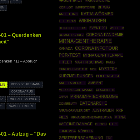
ARGENTINIEN
MRNA VACCINE
TION
LIVE
BITWIG
KOPILOT
IMPFSTOFFE
TEN
KATJA WÖRMER
ANLEITUNG
WIKIHAUSEN
TELEGRAM
EVENT 201
WILHELM
DELPHISCHER ORT
-01 – Querdenken
CORONA-PANDEMIE
DOMKE-SCHULZ
MRNA-GENTHERAPIE
eit”
CORONA INFOTOUR
KANADA
PCR-TEST
MRNA GEN-THERAPIE
rdenken 711 – Abbruch
HITLER
MARTIN SCHWAB
PAUL-
MYSTERY
EHRLICH INSTITUT
NDR
KURZMELDUNGEN
POLTERGEIST
AMBIENT
ANGELA MERKEL
LIN
BODO SCHIFFMANN
MEDIZINISCHE MASKE
GESCHICHTE
CORONAVIRUS
MRNA IMPFTECHNOLOGIE
JAPAN
TZ
MICHAEL BALLWEG
DATENARCHE
COMIRNATY
11
SAMUEL ECKERT
AUSTRALIEN
RKI-
PARANORMALER ORT
FILES
MRNA
MRNA-GENTHERAPEUTIKA
VACCINE DAMAGE
P.L.O.
GLITCH
LUMUMBA
MÜNCHEN
01 – Aufzug – “Das
GEISTERERSCHEINUNG
ZDF