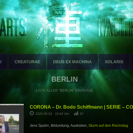
U
CREATURAE
DEUS EX MACHINA
SOLARIS
BERLIN
LISTE ALLER "BERLIN" EINTRÄGE
CORONA – Dr. Bodo Schiffmann | SERIE – C
2020-09-02 - 19:44 Uhr
97
Jens Spahn, Bildzeitung, Australien,
Sturm auf den Reichstag