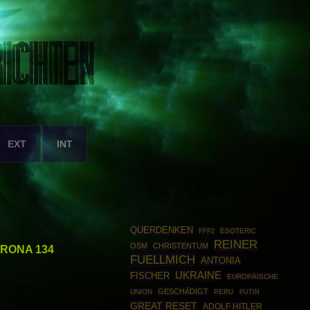
EXT
INT
QUERDENKEN
FFP2
ESOTERIC
REINER
OSM
CHRISTENTUM
ORONA 134
FUELLMICH
ANTONIA
UKRAINE
FISCHER
EUROPÄISCHE
GESCHÄDIGT
UNION
PERU
PUTIN
GREAT RESET
ADOLF HITLER