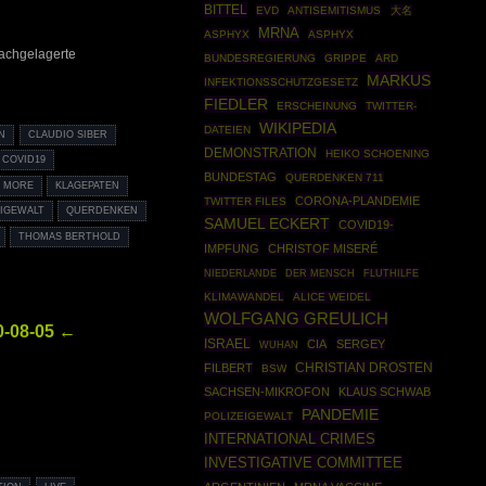
BITTEL
EVD
ANTISEMITISMUS
大名
MRNA
ASPHYX
ASPHYX
achgelagerte
BUNDESREGIERUNG
GRIPPE
ARD
MARKUS
INFEKTIONSSCHUTZGESETZ
FIEDLER
ERSCHEINUNG
TWITTER-
WIKIPEDIA
DATEIEN
N
CLAUDIO SIBER
DEMONSTRATION
HEIKO SCHOENING
COVID19
BUNDESTAG
QUERDENKEN 711
Z MORE
KLAGEPATEN
CORONA-PLANDEMIE
TWITTER FILES
EIGEWALT
QUERDENKEN
SAMUEL ECKERT
COVID19-
THOMAS BERTHOLD
IMPFUNG
CHRISTOF MISERÉ
NIEDERLANDE
DER MENSCH
FLUTHILFE
KLIMAWANDEL
ALICE WEIDEL
WOLFGANG GREULICH
0-08-05 ←
ISRAEL
CIA
SERGEY
WUHAN
CHRISTIAN DROSTEN
FILBERT
BSW
SACHSEN-MIKROFON
KLAUS SCHWAB
PANDEMIE
POLIZEIGEWALT
INTERNATIONAL CRIMES
INVESTIGATIVE COMMITTEE