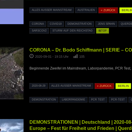
ALLES AUSSER MAINSTREAM
AUSTRALIEN
« ZURÜCK
BERLI
CORONA
COVID19
DEMONSTRATION
JENS SPAHN
QUERD
SARSCOV2
STURM AUF DEN REICHSTAG
種TOP
CORONA – Dr. Bodo Schiffmann | SERIE – C
2020-09-01 - 19:15 Uhr
105
Beginnende Zweifel im Mainstream, Laborpandemie, PCR Test, 
2020-08-29
ALLES AUSSER MAINSTREAM
« ZURÜCK
BERLIN
DEMONSTRATION
LABORPANDEMIE
PCR TEST
PCR-TEST
DEMONSTRATIONEN | Deutschland | 2020-08-29
Europe – Fest für Freiheit und Frieden | Quer