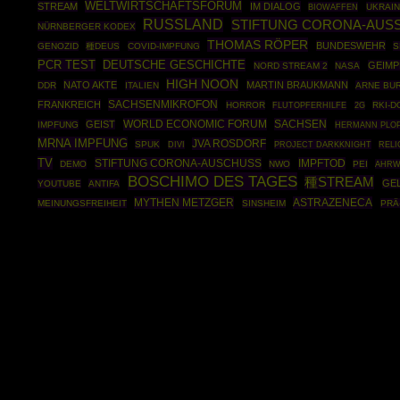
WELTWIRTSCHAFTSFORUM
STREAM
IM DIALOG
BIOWAFFEN
UKRAIN
RUSSLAND
STIFTUNG CORONA-AUSS
NÜRNBERGER KODEX
THOMAS RÖPER
BUNDESWEHR
GENOZID
種DEUS
COVID-IMPFUNG
S
PCR TEST
DEUTSCHE GESCHICHTE
GEIMP
NORD STREAM 2
NASA
HIGH NOON
NATO AKTE
MARTIN BRAUKMANN
DDR
ITALIEN
ARNE BU
SACHSENMIKROFON
FRANKREICH
HORROR
RKI-
FLUTOPFERHILFE
2G
WORLD ECONOMIC FORUM
SACHSEN
GEIST
IMPFUNG
HERMANN PLO
MRNA IMPFUNG
JVA ROSDORF
SPUK
PROJECT DARKKNIGHT
DIVI
RELI
TV
STIFTUNG CORONA-AUSCHUSS
IMPFTOD
DEMO
NWO
PEI
AHRW
BOSCHIMO DES TAGES
種STREAM
GE
YOUTUBE
ANTIFA
MYTHEN METZGER
ASTRAZENECA
MEINUNGSFREIHEIT
SINSHEIM
PRÄ