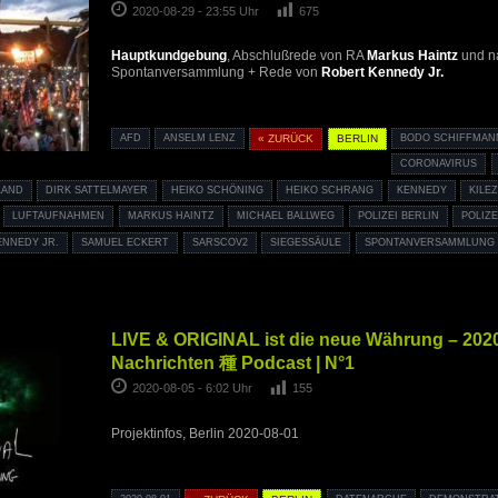
2020-08-29 - 23:55 Uhr
675
Hauptkundgebung
, Abschlußrede von RA
Markus Haintz
und n
Spontanversammlung + Rede von
Robert Kennedy Jr.
AFD
ANSELM LENZ
« ZURÜCK
BERLIN
BODO SCHIFFMAN
CORONAVIRUS
LAND
DIRK SATTELMAYER
HEIKO SCHÖNING
HEIKO SCHRANG
KENNEDY
KILE
LUFTAUFNAHMEN
MARKUS HAINTZ
MICHAEL BALLWEG
POLIZEI BERLIN
POLIZ
ENNEDY JR.
SAMUEL ECKERT
SARSCOV2
SIEGESSÄULE
SPONTANVERSAMMLUNG
LIVE & ORIGINAL ist die neue Währung – 202
Nachrichten 種 Podcast | N°1
2020-08-05 - 6:02 Uhr
155
Projektinfos, Berlin 2020-08-01