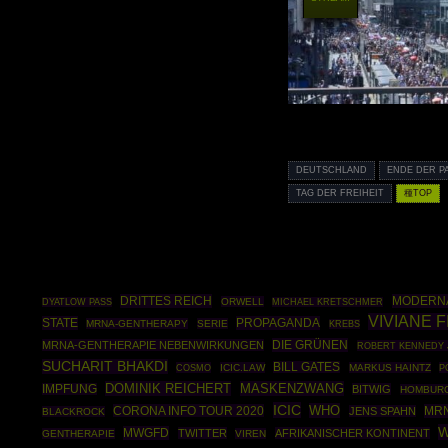
DEUTSCHLAND
ENDE DER P
TAG DER FREIHEIT
種TOP
DRITTES REICH
MODERN
ORWELL
DYATLOW PASS
MICHAEL KRETSCHMER
VIVIANE 
STATE
PROPAGANDA
MRNA-GENTHERAPY
SERIE
KREBS
DIE GRÜNEN
MRNA-GENTHERAPIE NEBENWIRKUNGEN
ROBERT KENNEDY 
SUCHARIT BHAKDI
BILL GATES
COSMO
ICIC.LAW
MARKUS HAINTZ
P
DOMINIK REICHERT
MASKENZWANG
IMPFUNG
BITWIG
HOMBUR
ICIC
WHO
CORONA INFO TOUR 2020
MRN
JENS SPAHN
BLACKROCK
W
MWGFD
TWITTER
AFRIKANISCHER KONTINENT
GENTHERAPIE
VIREN