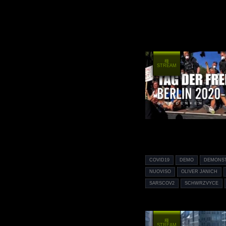
種
STREAM
COVID19
DEMO
DEMONS
NUOVISO
OLIVER JANICH
SARSCOV2
SCHWRZVYCE
種
STREAM