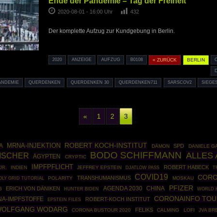
Ende der Pandemie – Tag der Freiheit”
2020-08-01 - 16:00 Uhr
432
Der komplette Aufzug zur Kundgebung in Berlin.
2020
ANZEIGE
AUFZUG
B0108
« ZURÜCK
BERLIN
ANDEMIE
QUERDENKEN
QUERDENKEN 30
QUERDENKEN711
SARSCOV2
SIEGE
«
1
2
3
ROBERT KOCH-INSTITUT
MRNA-INJEKTION
A
SPD
DÄMON
DANIELE G
BODO SCHIFFMANN
ALLES
FISCHER
ÄGYPTEN
CRYPTIC
IMPFPFLICHT
ROBERT HABECK
JR.
INDIEN
JEFFREY EPSTEIN
DJATLOW PASS
T
COVID19
CORO
TRANSHUMANISMUS
OLY GRID TUTORIAL
POLARITY
MOSKAU
PFIZER
AGENDA 2030
CHINA
ERICH VON DÄNIKEN
G
WORLD 
HUNTER BIDEN
CORONAINFO TOU
A-IMPFSTOFFE
ROBERT-KOCH INSTITUT
EPSTEIN FILES
OLFGANG WODARG
FELIKS
CORONA BUSTOUR 2020
CALMING
LOFI
JVA B