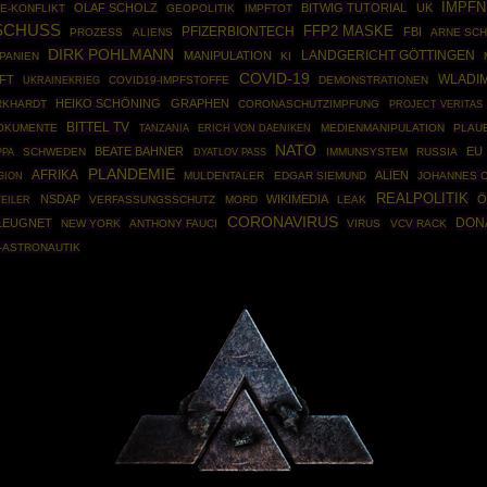
IMPF
OLAF SCHOLZ
BITWIG TUTORIAL
UK
E-KONFLIKT
GEOPOLITIK
IMPFTOT
CHUSS
PFIZERBIONTECH
FFP2 MASKE
FBI
PROZESS
ALIENS
ARNE SCH
DIRK POHLMANN
MANIPULATION
LANDGERICHT GÖTTINGEN
PANIEN
KI
COVID-19
WLADIM
FT
UKRAINEKRIEG
COVID19-IMPFSTOFFE
DEMONSTRATIONEN
HEIKO SCHÖNING
GRAPHEN
RKHARDT
CORONASCHUTZIMPFUNG
PROJECT VERITAS
BITTEL TV
DOKUMENTE
MEDIENMANIPULATION
PLAU
TANZANIA
ERICH VON DAENIKEN
NATO
BEATE BAHNER
EU
PPA
SCHWEDEN
IMMUNSYSTEM
RUSSIA
DYATLOV PASS
PLANDEMIE
AFRIKA
ALIEN
MULDENTALER
EDGAR SIEMUND
JOHANNES 
GION
REALPOLITIK
NSDAP
WIKIMEDIA
Ö
EILER
VERFASSUNGSSCHUTZ
MORD
LEAK
CORONAVIRUS
DON
LEUGNET
NEW YORK
ANTHONY FAUCI
VIRUS
VCV RACK
-ASTRONAUTIK
Powered By :