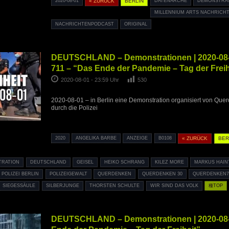
2020-08-01
« ZURÜCK
BERLIN
DATENARCHE
DEMONSTRA
MILLENNIUM ARTS NACHRICH
NACHRICHTENPODCAST
ORIGINAL
DEUTSCHLAND – Demonstrationen | 2020-08
711 – “Das Ende der Pandemie – Tag der Freih
2020-08-01 - 23:59 Uhr
530
2020-08-01 – in Berlin eine Demonstration organisiert von Que
durch die Polizei
2020
ANGELIKA BARBE
ANZEIGE
B0108
« ZURÜCK
BER
TRATION
DEUTSCHLAND
GEISEL
HEIKO SCHRANG
KILEZ MORE
MARKUS HAIN
POLIZEI BERLIN
POLIZEIGEWALT
QUERDENKEN
QUERDENKEN 30
QUERDENKEN7
SIEGESSÄULE
SILBERJUNGE
THORSTEN SCHULTE
WIR SIND DAS VOLK
種TOP
DEUTSCHLAND – Demonstrationen | 2020-08-