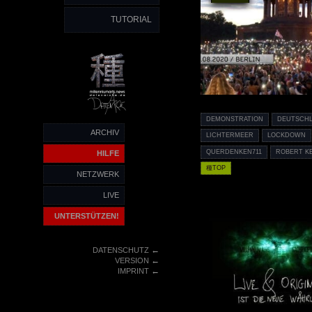
TUTORIAL
DEMONSTRATION
DEUTSCH
ARCHIV
LICHTERMEER
LOCKDOWN
QUERDENKEN711
ROBERT K
HILFE
種TOP
NETZWERK
LIVE
UNTERSTÜTZEN!
←
DATENSCHUTZ
←
VERSION
←
IMPRINT