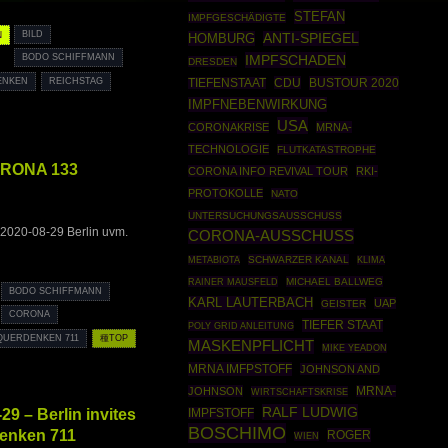
STEFAN
IMPFGESCHÄDIGTE
N
BILD
HOMBURG
ANTI-SPIEGEL
IMPFSCHADEN
BODO SCHIFFMANN
DRESDEN
ENKEN
REICHSTAG
CDU
BUSTOUR 2020
TIEFENSTAAT
IMPFNEBENWIRKUNG
USA
CORONAKRISE
MRNA-
TECHNOLOGIE
FLUTKATASTROPHE
ORONA 133
CORONA INFO REVIVAL TOUR
RKI-
PROTOKOLLE
NATO
UNTERSUCHUNGSAUSSCHUSS
2020-08-29 Berlin uvm.
CORONA-AUSSCHUSS
SCHWARZER KANAL
METABIOTA
KLIMA
RAINER MAUSFELD
MICHAEL BALLWEG
BODO SCHIFFMANN
KARL LAUTERBACH
UAP
GEISTER
CORONA
TIEFER STAAT
POLY GRID ANLEITUNG
QUERDENKEN 711
種TOP
MASKENPFLICHT
MIKE YEADON
MRNA IMFPSTOFF
JOHNSON AND
JOHNSON
MRNA-
WIRTSCHAFTSKRISE
RALF LUDWIG
 – Berlin invites
IMPFSTOFF
BOSCHIMO
denken 711
ROGER
WIEN