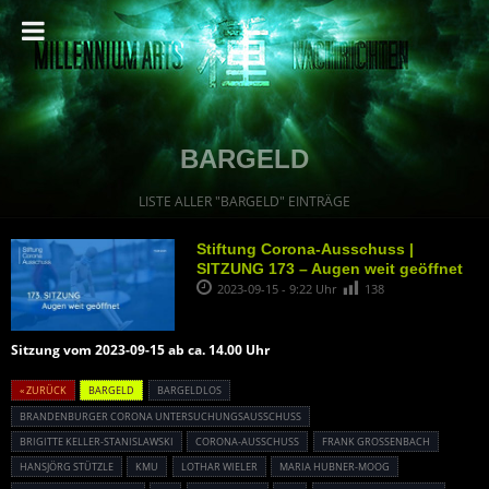
BARGELD
LISTE ALLER "BARGELD" EINTRÄGE
Stiftung Corona-Ausschuss |
SITZUNG 173 – Augen weit geöffnet
2023-09-15 - 9:22 Uhr
138
Sitzung vom 2023-09-15 ab ca. 14.00 Uhr
« ZURÜCK
BARGELD
BARGELDLOS
BRANDENBURGER CORONA UNTERSUCHUNGSAUSSCHUSS
BRIGITTE KELLER-STANISLAWSKI
CORONA-AUSSCHUSS
FRANK GROSSENBACH
HANSJÖRG STÜTZLE
KMU
LOTHAR WIELER
MARIA HUBNER-MOOG