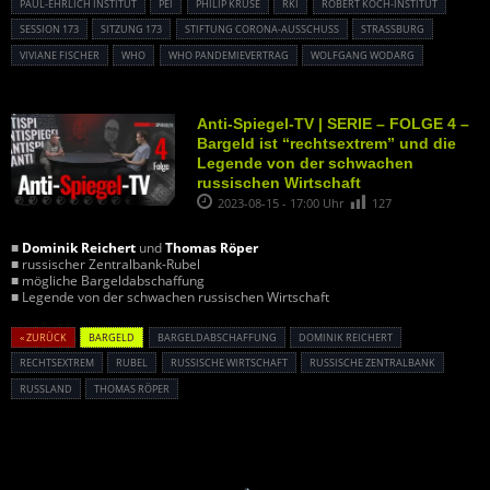
PAUL-EHRLICH INSTITUT
PEI
PHILIP KRUSE
RKI
ROBERT KOCH-INSTITUT
SESSION 173
SITZUNG 173
STIFTUNG CORONA-AUSSCHUSS
STRASSBURG
VIVIANE FISCHER
WHO
WHO PANDEMIEVERTRAG
WOLFGANG WODARG
Anti-Spiegel-TV | SERIE – FOLGE 4 –
Bargeld ist “rechtsextrem” und die
Legende von der schwachen
russischen Wirtschaft
2023-08-15 - 17:00 Uhr
127
■
Dominik Reichert
und
Thomas Röper
■ russischer Zentralbank-Rubel
■ mögliche Bargeldabschaffung
■ Legende von der schwachen russischen Wirtschaft
« ZURÜCK
BARGELD
BARGELDABSCHAFFUNG
DOMINIK REICHERT
RECHTSEXTREM
RUBEL
RUSSISCHE WIRTSCHAFT
RUSSISCHE ZENTRALBANK
RUSSLAND
THOMAS RÖPER