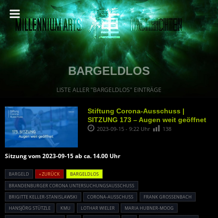
BARGELDLOS
LISTE ALLER "BARGELDLOS" EINTRÄGE
Stiftung Corona-Ausschuss |
SITZUNG 173 – Augen weit geöffnet
2023-09-15 - 9:22 Uhr
138
Sitzung vom 2023-09-15 ab ca. 14.00 Uhr
BARGELD
« ZURÜCK
BARGELDLOS
BRANDENBURGER CORONA UNTERSUCHUNGSAUSSCHUSS
BRIGITTE KELLER-STANISLAWSKI
CORONA-AUSSCHUSS
FRANK GROSSENBACH
HANSJÖRG STÜTZLE
KMU
LOTHAR WIELER
MARIA HUBNER-MOOG