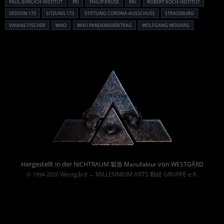
PAUL-EHRLICH INSTITUT
PEI
PHILIP KRUSE
RKI
ROBERT KOCH-INSTITUT
SESSION 173
SITZUNG 173
STIFTUNG CORONA-AUSSCHUSS
STRASSBURG
VIVIANE FISCHER
WHO
WHO PANDEMIEVERTRAG
WOLFGANG WODARG
Powered By :
Hergestellt in der
von
NICHTRAUM 製造 Manufaktur
WESTGÅRD
Westgård
MILLENNIUM ARTS 勤続 GRUPPE e.K.
© 1994-2026
→