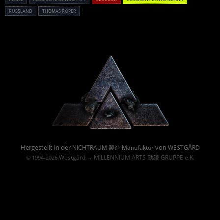
RUSSLAND
THOMAS RÖPER
Powered By :
Hergestellt in der
von
NICHTRAUM 製造 Manufaktur
WESTGÅRD
Westgård
MILLENNIUM ARTS 勤続 GRUPPE e.K.
© 1994-2026
→