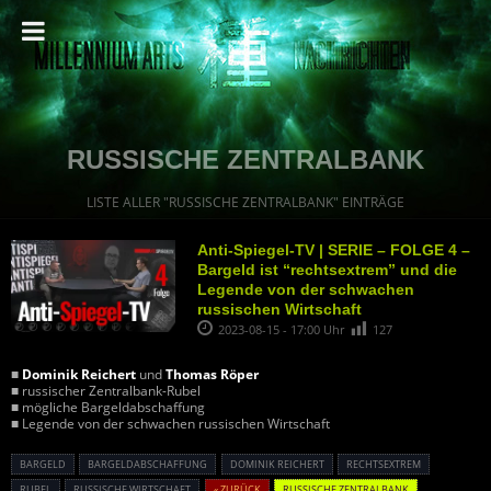
RUSSISCHE ZENTRALBANK
LISTE ALLER "RUSSISCHE ZENTRALBANK" EINTRÄGE
Anti-Spiegel-TV | SERIE – FOLGE 4 –
Bargeld ist “rechtsextrem” und die
Legende von der schwachen
russischen Wirtschaft
2023-08-15 - 17:00 Uhr
127
■
Dominik Reichert
und
Thomas Röper
■ russischer Zentralbank-Rubel
■ mögliche Bargeldabschaffung
■ Legende von der schwachen russischen Wirtschaft
BARGELD
BARGELDABSCHAFFUNG
DOMINIK REICHERT
RECHTSEXTREM
RUBEL
RUSSISCHE WIRTSCHAFT
« ZURÜCK
RUSSISCHE ZENTRALBANK