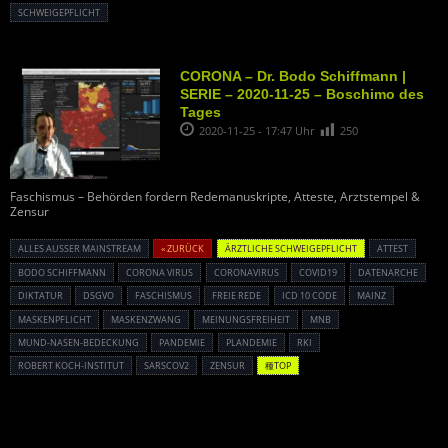
SCHWEIGEPFLICHT
CORONA – Dr. Bodo Schiffmann |
SERIE – 2020-11-25 – Boschimo des
Tages
2020-11-25 - 17:47 Uhr
250
Faschismus – Behörden fordern Redemanuskripte, Atteste, Arztstempel &
Zensur
ALLES AUSSER MAINSTREAM
« ZURÜCK
ÄRZTLICHE SCHWEIGEPFLICHT
ATTEST
BODO SCHIFFMANN
CORONA VIRUS
CORONAVIRUS
COVID19
DATENARCHE
DIKTATUR
DSGVO
FASCHISMUS
FREIE REDE
ICD 10 CODE
MAINZ
MASKENPFLICHT
MASKENZWANG
MEINUNGSFREIHEIT
MNB
MUND-NASEN-BEDECKUNG
PANDEMIE
PLANDEMIE
RKI
ROBERT KOCH-INSTITUT
SARSCOV2
ZENSUR
種TOP