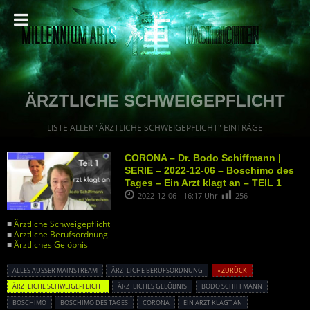
ÄRZTLICHE SCHWEIGEPFLICHT
LISTE ALLER "ÄRZTLICHE SCHWEIGEPFLICHT" EINTRÄGE
CORONA – Dr. Bodo Schiffmann |
SERIE – 2022-12-06 – Boschimo des
Tages – Ein Arzt klagt an – TEIL 1
2022-12-06 - 16:17 Uhr
256
■
Ärztliche Schweigepflicht
■
Ärztliche Berufsordnung
■
Ärztliches Gelöbnis
ALLES AUSSER MAINSTREAM
ÄRZTLICHE BERUFSORDNUNG
« ZURÜCK
ÄRZTLICHE SCHWEIGEPFLICHT
ÄRZTLICHES GELÖBNIS
BODO SCHIFFMANN
BOSCHIMO
BOSCHIMO DES TAGES
CORONA
EIN ARZT KLAGT AN