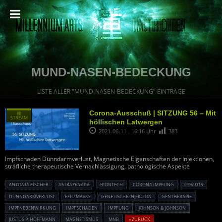
MUND-NASEN-BEDECKUNG
LISTE ALLER "MUND-NASEN-BEDECKUNG" EINTRÄGE
Corona-Ausschuß | SITZUNG 56 – Mit
種
STREAM
höllischen Latwergen
2021-06-11 - 16:16 Uhr
383
Impfschaden Dünndarmverlust, Magnetische Eigenschaften der Injektionen,
sträfliche therapeutische Vernachlässigung, pathologische Aspekte
ANTONIA FISCHER
ASTRAZENACA
BIONTECH
CORONA IMPFUNG
COVID19
DÜNNDARMVERLUST
FFP2 MASKE
GENETISCHE INJEKTION
GENTHERAPIE
IMPFNEBENWIRKUNG
IMPFSCHADEN
IMPFUNG
JOHNSON & JOHNSON
JUSTUS P. HOFFMANN
MAGNETISMUS
MNB
« ZURÜCK