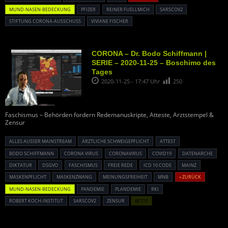
MUND-NASEN-BEDECKUNG
PFIZER
REINER FUELLMICH
SARSCOV2
STIFTUNG CORONA-AUSSCHUSS
VIVIANE FISCHER
CORONA – Dr. Bodo Schiffmann |
SERIE – 2020-11-25 – Boschimo des
Tages
2020-11-25 - 17:47 Uhr
250
Faschismus – Behörden fordern Redemanuskripte, Atteste, Arztstempel &
Zensur
ALLES AUSSER MAINSTREAM
ÄRZTLICHE SCHWEIGEPFLICHT
ATTEST
BODO SCHIFFMANN
CORONA VIRUS
CORONAVIRUS
COVID19
DATENARCHE
DIKTATUR
DSGVO
FASCHISMUS
FREIE REDE
ICD 10 CODE
MAINZ
MASKENPFLICHT
MASKENZWANG
MEINUNGSFREIHEIT
MNB
« ZURÜCK
MUND-NASEN-BEDECKUNG
PANDEMIE
PLANDEMIE
RKI
ROBERT KOCH-INSTITUT
SARSCOV2
ZENSUR
種TOP