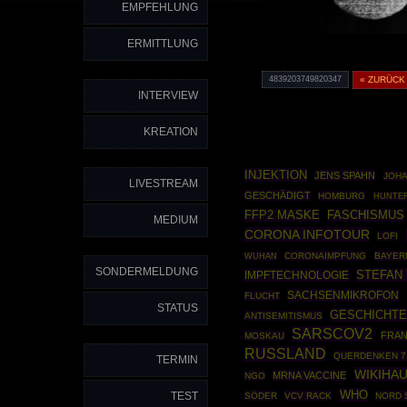
EMPFEHLUNG
ERMITTLUNG
4839203749820347
« ZURÜCK
INTERVIEW
KREATION
INJEKTION
JENS SPAHN
JOHA
LIVESTREAM
GESCHÄDIGT
HOMBURG
HUNTER
FFP2 MASKE
FASCHISMUS
MEDIUM
CORONA INFOTOUR
LOFI
CORONAIMPFUNG
BAYER
WUHAN
SONDERMELDUNG
STEFAN
IMPFTECHNOLOGIE
SACHSENMIKROFON
FLUCHT
STATUS
GESCHICHTE
ANTISEMITISMUS
SARSCOV2
FRAN
MOSKAU
RUSSLAND
QUERDENKEN 7
TERMIN
WIKIHA
MRNA VACCINE
NGO
WHO
TEST
SÖDER
VCV RACK
NORD 