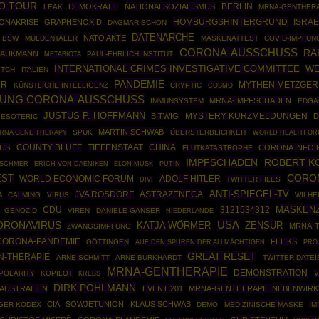
O TOUR
BERLIN
DEMOKRATIE
NATIONALSOZIALISMUS
LEAK
MRNA-GENTHER
HOMBURGSHINTERGRUND
ISRAE
ONAKRISE
GRAPHENOXID
DAGMAR SCHÖN
DATENARCHE
NATO AKTE
BSW
MULDENTALER
MASKENATTEST
COVID-IMPFUN
CORONA-AUSSCHUSS
RA
RAUKMANN
PAUL-EHRLICH INSTITUT
METABIOTA
INTERNATIONAL CRIMES INVESTIGATIVE COMMITTEE
WE
ITCH
ITALIEN
PANDEMIE
UR
MYTHEN METZGER
KÜNSTLICHE INTELLIGENZ
CRYPTIC
COSMO
TUNG CORONA-AUSSCHUSS
MRNA-IMPFSCHADEN
IMMUNSYSTEM
EDGA
JUSTUS P. HOFFMANN
BITWIG
MYSTERY KURZMELDUNGEN
D
ESOTERIC
MARTIN SCHWAB
RNA GENE THERAPY
SPUK
ÜBERSTERBLICHKEIT
WORLD HEALTH OR
COUNTY BLUFF
CHINA
US
TIEFENSTAAT
CORONA INFO 
FLUTKATASTROPHE
IMPFSCHADEN
ROBERT KO
PUTIN
TSCHMER
ERICH VON DAENIKEN
ELON MUSK
EST
CORO
WORLD ECONOMIC FORUM
ADOLF HITLER
TWITTER FILES
DIVI
ANTI-SPIEGEL-TV
JVA ROSDORF
ASTRAZENECA
A
CALMING
VIRUS
WILHE
MASKEN
CDU
3121534312
GENOZID
VIREN
DANIELE GANSER
NIEDERLANDE
USA
ORONAVIRUS
ZENSUR
KATJA WÖRMER
MRNA-
ZWANGSIMPFUNG
CORONA-PANDEMIE
FELIKS
GÖTTINGEN
PRO
AUF DEN SPUREN DER ALLMÄCHTIGEN
GREAT RESET
N-THERAPIE
ARNE SCHMITT
ARNE BURKHARDT
TWITTER-DATEI
MRNA-GENTHERAPIE
DEMONSTRATION
POLARITY
KOPILOT
V
KREBS
DIRK POHLMANN
AUSTRALIEN
EVENT 201
MRNA-GENTHERAPIE NEBENWIR
CIA
SOWJETUNION
KLAUS SCHWAB
GER KODEX
DEMO
MEDIZINISCHE MASKE
IM