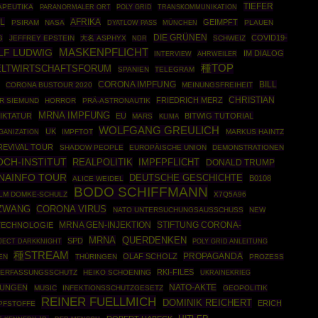
TIEFER
APEUTIKA
POLY GRID
PARANORMALER ORT
TRANSKOMMUNIKATION
L
AFRIKA
GEIMPFT
PSIRAM
NASA
MÜNCHEN
PLAUEN
DYATLOW PASS
DIE GRÜNEN
COVID19-
G
JEFFREY EPSTEIN
大名 ASPHYX
SCHWEIZ
NDR
LF LUDWIG
MASKENPFLICHT
IM DIALOG
AHRWEILER
INTERVIEW
種TOP
LTWIRTSCHAFTSFORUM
SPANIEN
TELEGRAM
CORONA IMPFUNG
BILL
CORONA BUSTOUR 2020
MEINUNGSFREIHEIT
CHRISTIAN
FRIEDRICH MERZ
R SIEMUND
HORROR
PRÄ-ASTRONAUTIK
MRNA IMPFUNG
IKTATUR
EU
BITWIG TUTORIAL
MARS
KLIMA
WOLFGANG GREULICH
UK
GANIZATION
IMPFTOT
MARKUS HAINTZ
REVIVAL TOUR
SHADOW PEOPLE
EUROPÄISCHE UNION
DEMONSTRATIONEN
CH-INSTITUT
REALPOLITIK
IMPFPFLICHT
DONALD TRUMP
NAINFO TOUR
DEUTSCHE GESCHICHTE
B0108
ALICE WEIDEL
BODO SCHIFFMANN
LM DOMKE-SCHULZ
X7Q5A96
ZWANG
CORONA VIRUS
NATO UNTERSUCHUNGSAUSSCHUSS
NEW
MRNA GEN-INJEKTION
STIFTUNG CORONA-
TECHNOLOGIE
MRNA
QUERDENKEN
SPD
JECT DARKKNIGHT
POLY GRID ANLEITUNG
種STREAM
PROPAGANDA
OLAF SCHOLZ
EN
THÜRINGEN
PROZESS
RKI-FILES
ERFASSUNGSSCHUTZ
HEIKO SCHOENING
UKRAINEKRIEG
NATO-AKTE
KUNGEN
MUSIC
INFEKTIONSSCHUTZGESETZ
GEOPOLITIK
REINER FUELLMICH
DOMINIK REICHERT
ERICH
PFSTOFFE