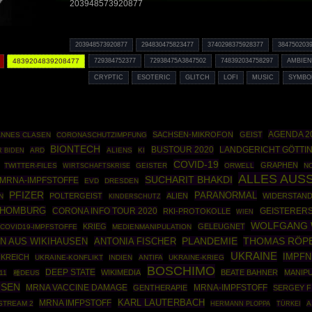
203948573920877
203948573920877
294830475823477
3740298375928377
384750203
4839204839208477
729384752377
72938475A3847502
748392034758297
AMBIE
CRYPTIC
ESOTERIC
GLITCH
LOFI
MUSIC
SYMBO
AGENDA 2
SACHSEN-MIKROFON
GEIST
NNES CLASEN
CORONASCHUTZIMPFUNG
BIONTECH
BUSTOUR 2020
LANDGERICHT GÖTTI
ARD
ALIENS
KI
 BIDEN
COVID-19
GRAPHEN
TWITTER-FILES
WIRTSCHAFTSKRISE
GEISTER
ORWELL
N
ALLES AUS
SUCHARIT BHAKDI
MRNA-IMPFSTOFFE
EVD
DRESDEN
PFIZER
PARANORMAL
POLTERGEIST
ALIEN
WIDERSTAN
N
KINDERSCHUTZ
 HOMBURG
CORONA INFO TOUR 2020
RKI-PROTOKOLLE
GEISTERER
WIEN
WOLFGANG
KRIEG
GELEUGNET
COVID19-IMPFSTOFFE
MEDIENMANIPULATION
THOMAS RÖP
N AUS WIKIHAUSEN
ANTONIA FISCHER
PLANDEMIE
UKRAINE
IMPF
KREICH
UKRAINE-KONFLIKT
INDIEN
ANTIFA
UKRAINE-KRIEG
BOSCHIMO
DEEP STATE
WIKIMEDIA
BEATE BAHNER
MANIP
11
種DEUS
USEN
MRNA VACCINE DAMAGE
GENTHERAPIE
MRNA-IMPFSTOFF
SERGEY F
MRNA IMFPSTOFF
KARL LAUTERBACH
STREAM 2
HERMANN PLOPPA
TÜRKEI
A