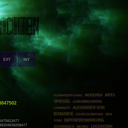
EXT
INT
ANTI-
MODERNA
SCHWARZER KANAL
SPIEGEL
LUMUMBAS AFRIKA
3847502
ALEXANDER VON
COMIRNATY
BISMARCK
COVID-19-IMPFUNG
NEW
IMPFNEBENWIRKUNG
YORK
0475823477
39204839208477
LOCKDOWN
ÖSTERREICH
MEXIKO