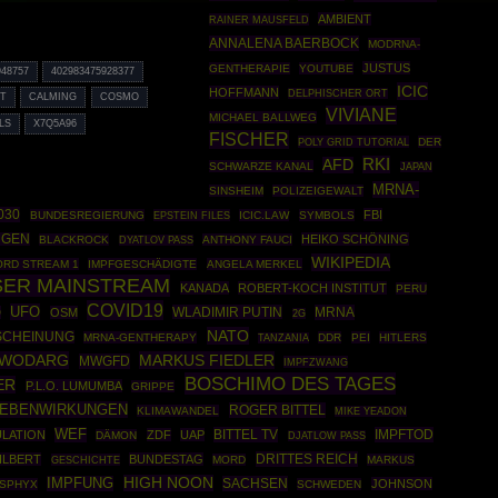
AMBIENT
RAINER MAUSFELD
ANNALENA BAERBOCK
MODRNA-
JUSTUS
GENTHERAPIE
YOUTUBE
948757
402983475928377
ICIC
HOFFMANN
DELPHISCHER ORT
NT
CALMING
COSMO
VIVIANE
MICHAEL BALLWEG
LS
X7Q5A96
FISCHER
POLY GRID TUTORIAL
DER
RKI
AFD
SCHWARZE KANAL
JAPAN
MRNA-
SINSHEIM
POLIZEIGEWALT
030
FBI
BUNDESREGIERUNG
EPSTEIN FILES
ICIC.LAW
SYMBOLS
NGEN
HEIKO SCHÖNING
BLACKROCK
ANTHONY FAUCI
DYATLOV PASS
WIKIPEDIA
ORD STREAM 1
IMPFGESCHÄDIGTE
ANGELA MERKEL
SER MAINSTREAM
KANADA
ROBERT-KOCH INSTITUT
PERU
COVID19
UFO
WLADIMIR PUTIN
MRNA
D
OSM
2G
NATO
SCHEINUNG
MRNA-GENTHERAPY
DDR
PEI
HITLERS
TANZANIA
 WODARG
MARKUS FIEDLER
MWGFD
IMPFZWANG
BOSCHIMO DES TAGES
ER
P.L.O. LUMUMBA
GRIPPE
NEBENWIRKUNGEN
ROGER BITTEL
KLIMAWANDEL
MIKE YEADON
WEF
BITTEL TV
IMPFTOD
ULATION
ZDF
UAP
DÄMON
DJATLOW PASS
DRITTES REICH
ILBERT
BUNDESTAG
GESCHICHTE
MORD
MARKUS
HIGH NOON
IMPFUNG
SACHSEN
JOHNSON
SPHYX
SCHWEDEN