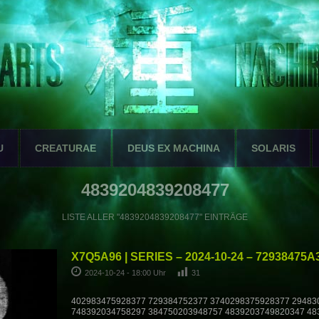
U
CREATURAE
DEUS EX MACHINA
SOLARIS
4839204839208477
LISTE ALLER "4839204839208477" EINTRÄGE
X7Q5A96 | SERIES – 2024-10-24 – 72938475A
2024-10-24 - 18:00 Uhr
31
402983475928377 729384752377 3740298375928377 29483
748392034758297 384750203948757 4839203749820347 48