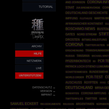
CORONA INF
AND JOHNSON
TUTORIAL
STAAT
COR
JVA BREMERVÖRDE
DEUTSCHLAND GESCHICHTE
IMPFUNG
MARTIN B
FLUTHILFE
AFRIKANISCHER KONTINENT
GL
BOSCHIMO-NEWS
BUSTO
STIF
GATES
NORD STREAM
DROSTEN
BITWIG ANLEITUNG
CORONA
TWITTER AKTEN
M
ARCHIV
TRANSHUMANISM
ERSCHEINUNG
HILFE
TANSANIA
RUSSIA
MICHAEL KRE
PCR T
NETZWERK
PFIZERBIONTECH
3G
PATRICK LOCH OTIENO LUMUMB
LIVE
BUNDESWEHR
SCHATTENWESEN
UNTERSTÜTZEN!
C
PCR-TEST
WORLD ORDER
AUSCHUSS
ÄGYPTEN
FFP2
←
DEUTSCHLAND
DATENSCHUTZ
MRNA GE
←
VERSION
CORONA-IMPFUNG
BIOWAFFEN
←
IMPRINT
TWITTER
TWITTERFILES
SERIE
SAMUEL ECKERT
ARGENTINIEN
RKI-DOKUMENTE
NÜRNBER
RELIGION