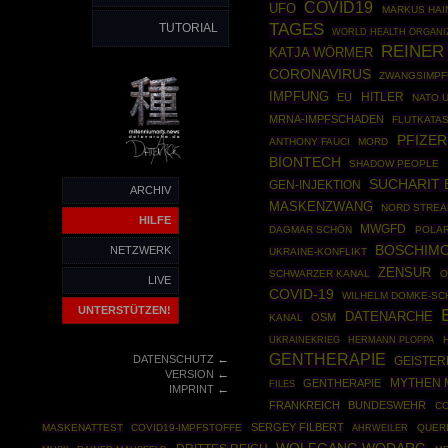
COVID19
UFO
MARKUS HAI
TAGES
TUTORIAL
WORLD HEALTH ORGANI
REINER
KATJA WÖRMER
CORONAVIRUS
ZWANGSIMP
IMPFUNG
HITLER
EU
NATO 
MRNA-IMPFSCHADEN
FLUTKATA
PFIZER
ANTHONY FAUCI
MORD
BIONTECH
SHADOW PEOPLE
SUCHARIT 
GEN-INJEKTION
ARCHIV
MASKENZWANG
NORD STREA
HILFE
MWGFD
DAGMAR SCHÖN
POLAR
BOSCHIM
NETZWERK
UKRAINE-KONFLIKT
ZENSUR
SCHWARZER KANAL
O
LIVE
COVID-19
WILHELM DOMKE-SC
UNTERSTÜTZEN!
DATENARCHE
OSM
KANAL
UKRAINEKRIEG
HERMANN PLOPPA
GENTHERAPIE
←
DATENSCHUTZ
GEISTE
←
VERSION
MYTHEN 
GENTHERAPIE
FILES
←
IMPRINT
FRANKREICH
BUNDESWEHR
C
SERGEY FILBERT
MASKENATTEST
COVID19-IMPFSTOFFE
AHRWEILER
QUER