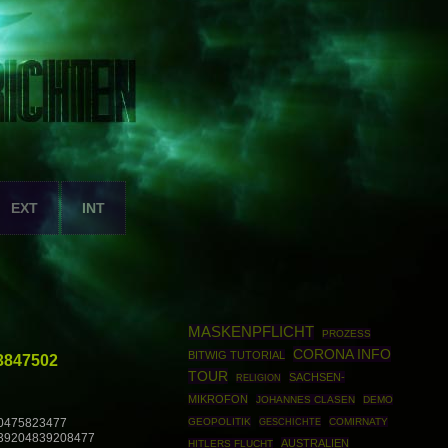
EXT
INT
MASKENPFLICHT
PROZESS
CORONA INFO
BITWIG TUTORIAL
3847502
TOUR
SACHSEN-
RELIGION
MIKROFON
JOHANNES CLASEN
DEMO
GEOPOLITIK
GESCHICHTE
COMIRNATY
0475823477
39204839208477
AUSTRALIEN
HITLERS FLUCHT