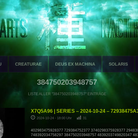
U
CREATURAE
DEUS EX MACHINA
SOLARIS
384750203948757
LISTE ALLER "384750203948757" EINTRÄGE
X7Q5A96 | SERIES – 2024-10-24 – 72938475A
2024-10-24 - 18:00 Uhr
31
402983475928377 729384752377 3740298375928377 29483
748392034758297 384750203948757 4839203749820347 48