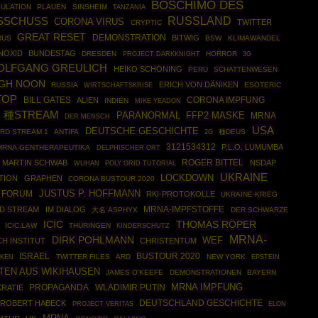
BOSCHIMO DES
ULATION
PLAUEN
SINSHEIM
TANZANIA
RUSSLAND
SSCHUSS
CORONA VIRUS
TWITTER
CRYPTIC
GREAT RESET
DEMONSTRATION
BITWIG
RUS
BSW
KLIMAWANDEL
NOXID
BUNDESTAG
DRESDEN
PROJECT DARKKNIGHT
HORROR
3G
OLFGANG GREULICH
HEIKO SCHÖNING
PERU
SCHATTENWESEN
IGH NOON
ERICH VON DÄNIKEN
RUSSIA
WIRTSCHAFTSKRISE
ESOTERIC
TOP
BILL GATES
ALIEN
CORONA IMPFUNG
INDIEN
MIKE YEADON
種STREAM
PARANORMAL
FFP2 MASKE
MRNA
DER MENSCH
USA
DEUTSCHE GESCHICHTE
RD STREAM 1
ANTIFA
種DEUS
2G
3121534312
P.L.O. LUMUMBA
MRNA-GENTHERAPEUTIKA
DELPHISCHER ORT
ROGER BITTEL
MARTIN SCHWAB
NSDAP
POLY GRID TUTORIAL
WUHAN
UKRAINE
LOCKDOWN
TION
GRAPHEN
CORONA BUSTOUR 2020
JUSTUS P. HOFFMANN
 FORUM
RKI-PROTOKOLLE
UKRAINE-KRIEG
MRNA-IMPFSTOFFE
D STREAM
IM DIALOG
大名 ASPHYX
DER SCHWARZE
ICIC
THOMAS RÖPER
ICIC.LAW
THÜRINGEN
KINDERSCHUTZ
MRNA-
DIRK POHLMANN
WEF
H INSTITUT
CHRISTENTUM
ISRAEL
BUSTOUR 2020
TWITTER FILES
ARD
NEW YORK
EPSTEIN
IKEN
TEN AUS WIKIHAUSEN
JAMES O'KEEFE
DEMONSTRATIONEN
BAYERN
MRNA IMPFUNG
PROPAGANDA
WLADIMIR PUTIN
RATIE
DEUTSCHLAND GESCHICHTE
ROBERT HABECK
PROJECT VERITAS
ELON