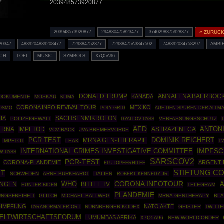
203948573920877
203948573920877
294830475823477
3740298375928377
« ZURÜC
20347
4839204839208477
729384752377
72938475A3847502
748392034758297
AMBI
TCH
LOFI
MUSIC
SYMBOLS
X7Q5A96
DONALD TRUMP
ANNALENA BAERBOC
KANADA
-DOKUMENTE
MOSKAU
KLIMA
CORONA INFO REVIVAL TOUR
MEXIKO
OSMO
POLY GRID
AUF DEN SPUREN DER ALLM
SACHSENMIKROFON
IA
POLIZEIGEWALT
VERFASSUNGSSCHUTZ
DYATLOV PASS
AFD
ANTONI
ERNA
IMPFTOD
ASTRAZENECA
VCV RACK
JVA BREMERVÖRDE
PCR TEST
DOMINIK REICHERT
MRNA GEN-THERAPIE
IMPFTOT
LEAK
T
IMPFS
INTERNATIONAL CRIMES INVESTIGATIVE COMMITTEE
W PASS
SARSCOV2
PCR-TEST
CORONA-PLANDEMIE
ARGENTI
FLUTOPFERHILFE
STIFTUNG C
RT
SCHWEDEN
ARNE BURKHARDT
ITALIEN
ROBERT KENNEDY JR.
CORONA INFOTOUR
WHO
A
BITTEL TV
INGEN
TELEGRAM
HUNTER BIDEN
PLANDEMIE
UNGSFREIHEIT
GLITCH
MICHAEL BALLWEG
MRNA-GENTHERAPY
BL
-IMPFUNG
NATO AKTE
NÜRNBERGER KODEX
GEISTER
TWITTE
PARANORMALER ORT
ELTWIRTSCHAFTSFORUM
LUMUMBAS AFRIKA
X7Q5A96
NEW WORLD ORDER