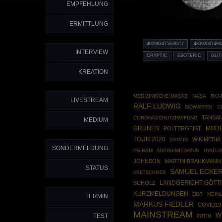
EMPFEHLUNG
ERMITTLUNG
402983475928377
48392037498
INTERVIEW
CRYPTIC
ESOTERIC
GLI
KREATION
MEDIZINISCHE MASKE
NASA
RKI
LIVESTREAM
RALF LUDWIG
BIOWAFFEN
C
TANSAN
CORONASCHUTZIMPFUNG
MEDIUM
GRÜNEN
MOD
POLTERGEIST
TOUR 2020
WIKIMEDIA
DÄMON
SONDERMELDUNG
PSIRAM
ANTISEMITISMUS
DYATLO
JOHNSON
MARTIN BRAUKMANN
STATUS
SAMUEL ECKE
KRETSCHMER
SCHOLZ
LANDGERICHT GÖTT
KURZMELDUNGEN
DDR
MEIN
TERMIN
MARKUS FIEDLER
COVID19
MAINSTREAM
W
TEST
PUTIN