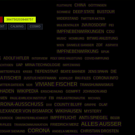
CHINA
GÖTTINGEN
FLUTHILFE
DEEP STATE
BUSTOUR
SCHWEIZ
WIDERSTAND
TWITTER AKTEN
K
384750203948757
JVA ROSDORF
MULDENTALER
PEI
ENT
CALMING
COSMO
IMPFNEBENWIRKUNGEN
CDU
BITWIG ANLEITUNG
MUSIC
HOMBURG
ZDF
DANIELE GANSER
ASPHYX
WIEN
IMPFNEBENWIRKUNG
SPUK
K
ADOLF HITLER
POLY GRID ANLEITUNG
COVID-IMPFUNG
INTERVIEW
UAP
MRNA-TECHNOLOGIE
IMPFZWANG
ÄCHTIGEN
DIE
TIEFENSTAAT
BEATE BAHNER
JENS SPAHN
TWITTERFILES
KREBS
A FISCHER
CORONA INFO
JUSTUS HOFFMANN
RKI-FILES
KOPILOT
VIVIANE FISCHER
TRANSHUMANISMUS
WITTER-DATEIEN
NDR
CHADEN
WIKIPEDIA
GEIMPFT
JOHNSON AND
ERSCHEINUNG
NIEN
FBI
PAUL-EHRLICH INSTITUT
PRÄ-ASTRONAUTIK
MICHAEL
ORONA-AUSSCHUSS
COUNTY BLUFF
OLAF
GRIPPE
DIVI
WIKIHAUSEN
LEXANDER VON BISMARCK
MYSTERY
IMPFPFLICHT
ANTI-SPIEGEL
B0108
ACKROCK
ÜBERSTERBLICHKEIT
ALLES AUSSER
FRIEDRICH MERZ
R-FILES
TRANSKOMMUNIKATION
CORONA
CHRISTIAN DROSTEN
EDGAR SIEMUND
ANGELA MERKEL