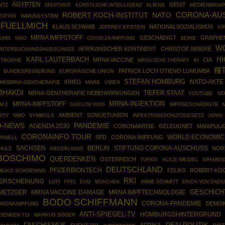
ÄGYPTEN
GEIST
NTZ
SKEPTIKER
KÜNSTLICHE INTELLIGENZ
ALIENS
MEDIENMANIP
ROBERT KOCH-INSTITUT
NATO
CORONA-AU
ZATION
IMMUNSYSTEM
 FUELLMICH
KLAUS SCHWAB
NATIONALSOZIALISMUS
JEFFREY EPSTEIN
VI
MRNA IMFPSTOFF
GESCHÄDIGT
GRAPHE
FUNG
NGO
COVID-19-IMPFUNG
SERIE
W
AFRIKANISCHER KONTINENT
CHRISTOF MISERÉ
UNTERSUCHUNGSAUSSCHUSS
H
KARL LAUTERBACH
MRNA VACCINE
CIA
STROPHE
MRNA GENE THERAPY
KI
種
PATRICK LOCH OTIENO LUMUMBA
BUNDESREGIERUNG
EUROPÄISCHE UNION
STEFAN HOMBURG
NATO-AKTE
KRIEG
MODRNA-GENTHERAPIE
MARS
VIREN
BHAKDI
TIEFER STAAT
MRNA-GENTHERAPIE NEBENWIRKUNGEN
YOUTUBE
NO
MRNA-INJEKTION
MRNA-IMPFSTOFF
M 2
IMPFGESCHÄDIGTE
DJATLOW PASS
AMBIENT
SOWJETUNION
ITY
NWO
SYMBOLS
INFEKTIONSSCHUTZGESETZ
JAPAN
O-NEWS
PANDEMIE
AGENDA 2030
CORONAKRISE
GELEUGNET
MANIPULA
CORONAINFO TOUR
WORLD ECONOMIC
SPD
CORONA-IMPFUNG
RWELL
SACHSEN
BERLIN
STIFTUNG CORONA-AUSCHUSS
NOR
HULZ
NIEDERLANDE
BOSCHIMO
QUERDENKEN
ÖSTERREICH
TÜRKEI
ALICE WEIDEL
SPANIEN
DEUTSCHLAND
PFIZERBIONTECH
FELIKS
ROBERT-KOC
HEIKO SCHOENING
RKI
RERSCHEINUNG
LOFI
FFP2
EVD
MÜNCHEN
ARNE SCHMITT
ERICH VON DAEN
GESCHICH
METZGER
MRNA IMPFTECHNOLOGIE
MRNA VACCINE DAMAGE
BODO SCHIFFMANN
CORONA-PANDEMIE
DEMOK
ORONAIMPFUNG
ANTI-SPIEGEL-TV
HOMBURGSHINTERGRUND
DENKEN 711
MARKUS SÖDER