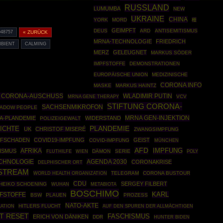
RUSSLAND
LUMUMBA
NEW
UKRAINE
CHINA
YORK
MORD
種
GEIMPFT
DEUS
ARD
ANTISEMITISMUS
948757
« ZURÜCK
MRNA-TECHNOLOGIE
FRIEDRICH
MBIENT
CALMING
MERZ
GELEUGNET
MARKUS SÖDER
IMPFSTOFFE
DEMONSTRATIONEN
EUROPÄISCHE UNION
MEDIZINISCHE
CORONA INFO
MASKE
MARKUS HAINTZ
G CORONA-AUSCHUSS
WLADIMIR PUTIN
MRNA GENE THERAPY
VCV
STIFTUNG CORONA-
SACHSENMIKROFON
ADOW PEOPLE
MRNA GEN-INJEKTION
A-PLANDEMIE
WIDERSTAND
POLIZEIGEWALT
ICHTE
PLANDEMIE
UK
CHRISTOF MISERÉ
ZWANGSIMPFUNG
PFSCHADEN
COVID19-IMPFUNG
GEIST
COVID-IMPFUNG
MÜNCHEN
AFD
AFRIKA
IMPFUNG
ISMUS
DÄMON
SERIE
POLY
FLUTHILFE
WIEN
CHNOLOGIE
AGENDA 2030
CORONAKRISE
DELPHISCHER ORT
STREAM
WORLD HEALTH ORGANIZATION
TELEGRAM
CORONA BUSTOUR
CDU
SERGEY FILBERT
HEIKO SCHOENING
WUHAN
METABIOTA
BOSCHIMO
FSTOFFE
KARL
BSW
PLAUEN
PROZESS
NATO-AKTE
HITLERS FLUCHT
ATION
AUF DEN SPUREN DER ALLMÄCHTIGEN
T RESET
FASCHISMUS
ERICH VON DÄNIKEN
DDR
HUNTER BIDEN