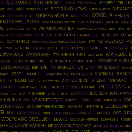
WIKIHAUSEN
ANTI-SPIEGEL
TIE
WIKIMEDIA
FBI
OT
INDIEN
大名 ASPHYX
BOSCHIMO-NEWS
ALEXANDE
KER
ELON MUSK
KINDERSCHUTZ
DJATLOW PASS
COVID19
THOMAS RÖPER
PFIZER
AUL-EHRLICH INSTITUT
GESCHICHTE
IMO DES TAGES
KLAUS SCHWAB
KANADA
BITWIG
COVID19-IMPFSTOFFE
US
ANTONIA FISCHER
GÖTTINGEN
GLITCH
SCHWARZER KANAL
NGO
RA
NDR
BITTEL TV
EVENT 201
ÖSTERREICH
TANSA
CHÖN
ERSCHEINUNG
UKRAINEKRIEG
ASTRAZENECA
MR
OLAF SCHOLZ
SPD
DEL
NATO UNTERSUCHUNGSAUSSCHUSS
PROPAGANDA
NSDAP
GEISTERERSCHEINUNG
UKRAINE-KRIEG
MIKE YEADON
WIKIPEDIA
BENWIRKUNG
P
JVA ROSDORF
TRANSHUMANISMUS
ESOTERIC
REINER FUEL
CORONA IMPFUNG
CORONA INFO REVIVAL TOUR
 KANAL
DIRK POHLMANN
CORONA VIRUS
MRNA-INJEKTION
IMPFTOD
BUND
SUCHARIT BHAKDI
ISRAEL
RKI-FILES
FRANKREICH
ERAPY
EDGAR SIEMUND
REALPOLITIK
STEFAN HOMBURG
ECH
DRITTES REICH
PEI
BIOWAFFEN
P
RALF LUDWIG
BEATE BAHNER
BITWIG TUTORIAL
N
BLICHKEIT
DYATLOV PASS
DOMINIK REICHERT
KATJA WÖ
MRNA-IMPFSTOFF
NOZID
EVD
NWO
DIVI
NTI-SPIEGEL-TV
MRNA IMFPSTOFF
COR
SCHWEIZ
TÜRKEI
ARNE BURKHARDT
USTOUR 2020
LOCKDOWN
NATO AKTE
MRNA-GENTHERAPEUTIKA
HOMBURG
ER
RKI
WORLD EC
TWITTER AKTEN
AHRWEILER
KOPILOT
MICHAEL KRETSCHMER
WOLFGANG GREULICH
MWGFD
COVID-19-IMPFUNG
SCHWEDEN
ROBERT
CHTEN AUS WIKIHAUSEN
MRNA VACCINE DAMAGE
JOHNSON AND JOHNS