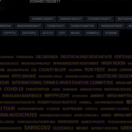
203948573920877
203948573920877
294830475823477
3740298375928377
384750203
49820347
4839204839208477
729384752377
72938475A3847502
748392034758297
A
CRYPTIC
ESOTERIC
GLITCH
LOFI
MUSIC
SYMBOLS
X7Q5A96
DIE GRÜNEN
DEUTSCHLAND GESCHICHTE
STIFTUN
THÜRINGEN
DAENIKEN
HIGH NOON
AFRIKANISCHER KONTINENT
UNGSSCHUTZ
MEINUNGSFREIHEIT
SH
PCR-TEST
COUNTY BLUFF
WAB
CIA
B0108
CORON
MULDENTALER
CALMING
DEUTSCHE GESCH
FFP2 MASKE
SPAHN
ANTHONY FAUCI
UKRAINE-KONFLIKT
TOUR
INTERNATIONAL CRIMES INVESTIGATIVE COMMITTEE
MRNA-IM
COVID-19
A
CHRISTENTUM
NATIONALSOZIAL
SINSHEIM
IMMUNSYSTEM
JAPAN
IMPFPFLICHT
ANNALENA BAERBOCK
MRNA IMPFTE
AMBIENT
INTERVIEW
種
ROBERT-KOCH INSTITUT
EKTIONSSCHUTZGESETZ
ORWELL
JVA BREMERVÖRDE
O TOUR
AUSTRALIEN
CORONAIMPFUNG
X7Q5A96
ASPHYX
JOHANNES CLASEN
ONA-AUSSCHUSS
MRNA-IMP
KRIEG
NÜRNBERGER KODEX
NORD STREAM 1
DEMOKRATIE
TELLIGENZ
CORONASCHUTZIMPFUNG
JAMES O'KEEFE
TRANSKOMMUNIK
SARSCOV2
GREA
3121534312
MEXIKO
FGESCHÄDIGTE
JEFFREY EPSTEIN