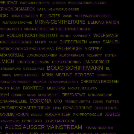
FER STAAT
POLY GRID TUTORIAL
SPANIEN
WILHELM DOMKE-SCHULZ
R VON BISMARCK
NASA
NEW WORLD ORDER
ICIC
BILL GATES
SCHATTENWESEN
MUSIC
MODRNA-GENTHERAPIE
MRNA-GENTHERAPIE
DEMONSTRATION
FLUTKATASTROPHE
MRNA-GENTHERAPIE NEBENWIRKUNGEN
INER MAUSFELD
ROBERT KOCH-INSTITUT
WOLFGANG
NIA
ANTIFA
COMIRNATY
SAMUEL
NA GEN-THERAPIE
QUERDENKEN
FELIKS
SPUK
ALIENS
DATENARCHE
PATRICK LOCH OTIENO LUMUMBA
MYSTERY
ARANORMAL
LUMUMBAS AFRIKA
POLARITY
EPSTEIN
FLUTOPFERHILFE
LMICH
JUSTUS HOFFMANN
HEIKO SCHÖNING
LANDGERICHT
BODO SCHIFFMANN
EU
ESREGIERUNG
DYATLOW PASS
MRNA IMPFUNG
PCR TEST
VIREN
ANGELA MERKEL
SYMBOLS
CHRISTIAN DROSTEN
ROJECT DARKKNIGHT
MOSKAU
PARANORMALER ORT
BIONTECH
MODERNA
ORD STREAM
MICHAEL BALLWEG
RMER
TIEFENSTAAT
MRNA VACCINE
HORROR
ALICE WEIDEL
KLIMA
CORONA
UFO
ONA-PANDEMIE
COSMO
TWITTER
PROJECT VERITAS
WELTWIRTSCHAFTSFORUM
DONALD TRUMP
OSM
GENTHERAPIE
JUSTUS
ONOMIC FORUM
ADOLF HITLER
RKI-PROTOKOLLE
RUSSIA
BUNDESTAG
BITWIG ANLEITUNG
 KENNEDY JR.
ALLES AUSSER MAINSTREAM
ON
PRÄ-ASTRONAUTIK