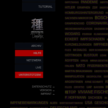
PANDEMIE
IMPFZWANG
IMPFT
TUTORIAL
HITLER
GRAPHEN
ZDF
SKEPTI
HOMBURGSHINTERGRUND
P
BOSCH
SACHSEN-MIKROFON
CORONAVIR
GRAPHENOXID
MEDIENMANIPULATION
DAGMAR S
WODARG
PSIRAM
KLIMAWAN
ECKERT
IMPFSCHADEN
IMPFNE
KURZMELDUNGEN
ARCHIV
IM DIALOG
FILES
DER SCHWARZE
HILFE
BUSTOUR
GÖTTINGEN
LEAK
NETZWERK
ÄGYPTEN
VIRUS
MRNA-GENTH
NATO
PFIZERBIONT
ITALIEN
LIVE
MARTIN BRAUKMANN
ÜBERSTER
UNTERSTÜTZEN!
MANIPULATION
GEOPOLITIK
GE
A
ARGENTINIEN
ARNE SCHMITT
←
DATENSCHUTZ
B
UAP
FILES
CRYPTIC
BAYERN
←
VERSION
VIVIANE FISCH
種TOP
←
IMPRINT
P. HOFFMANN
SACHSEN
3G
USA
IMPFNEBENWIRKUNGEN
GESCHI
ALIEN
WIRTSCHAFTSKRISE