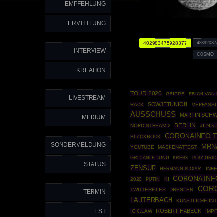
EMPFEHLUNG
ERMITTLUNG
402983475928377
48392037
INTERVIEW
COSMO
KREATION
TOUR 2020
GRIPPE
ERICH VON 
LIVESTREAM
SOWJETUNION
RACK
VERFASS
AUSSCHUSS
MARTIN SCH
MEDIUM
BERLIN
JENS 
NORD STREAM 2
CORONAINFO 
BLACKROCK
SONDERMELDUNG
MRN
YOUTUBE
MASKENATTEST
GRID ANLEITUNG
POLY GRID
KREBS
STATUS
ZENSUR
HERMANN PLOPPA
INF
CORONA INF
2020
PUTIN
KI
COR
TWITTERFILES
DRESDEN
TERMIN
LAUTERBACH
KÜNSTLICHE IN
TEST
ROBERT HABECK
ICIC.LAW
IMP