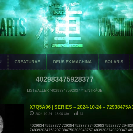
U
CREATURAE
DEUS EX MACHINA
SOLARIS
402983475928377
LISTE ALLER "402983475928377" EINTRÄGE
X7Q5A96 | SERIES – 2024-10-24 – 72938475A
2024-10-24 - 18:00 Uhr
31
402983475928377 729384752377 3740298375928377 29483
748392034758297 384750203948757 4839203749820347 48