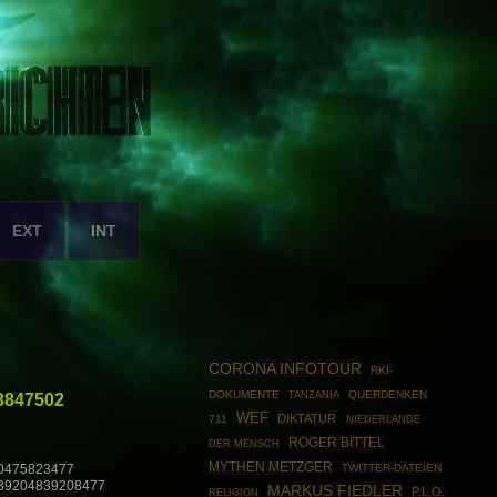
EXT
INT
CORONA INFOTOUR
RKI-
DOKUMENTE
QUERDENKEN
3847502
TANZANIA
WEF
DIKTATUR
711
NIEDERLANDE
ROGER BITTEL
DER MENSCH
MYTHEN METZGER
TWITTER-DATEIEN
0475823477
39204839208477
MARKUS FIEDLER
P.L.O.
RELIGION