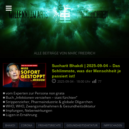
ALLE BEITRÄGE VON MARC FRIEDRICH
Sucharit Bhakdi | 2025-09-04 – Das
Schlimmste, was der Menschheit je
passiert ist!
2025-09-04 - 18:00 Uhr
77
■ vom Experten zur Persona non grata
■ Buch „Infektionen verstehen – statt fürchten“
■ Strippenzieher, Pharmaindustrie & globale Oligarchen
■ WHO, WHO, Zwangsmaßnahmen & Gesundheitsdiktatur
■ Impfungen, Nebenwirkungen
■ Lügen in Ernährung
BHAKDI
CORONA
FREIHEITSRECHTE
GESUNDHEITSDIKTATUR
IMPFSCHADEN