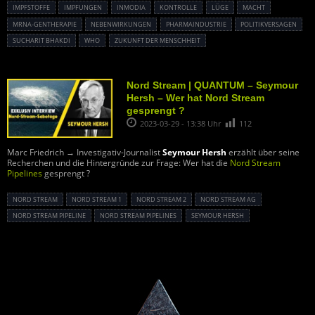
IMPFSTOFFE
IMPFUNGEN
INMODIA
KONTROLLE
LÜGE
MACHT
MRNA-GENTHERAPIE
NEBENWIRKUNGEN
PHARMAINDUSTRIE
POLITIKVERSAGEN
SUCHARIT BHAKDI
WHO
ZUKUNFT DER MENSCHHEIT
Nord Stream | QUANTUM – Seymour
Hersh – Wer hat Nord Stream
gesprengt ?
2023-03-29 - 13:38 Uhr
112
Marc Friedrich → Investigativ-Journalist
Seymour Hersh
erzählt über seine
Recherchen und die Hintergründe zur Frage: Wer hat die
Nord Stream
Pipelines
gesprengt ?
NORD STREAM
NORD STREAM 1
NORD STREAM 2
NORD STREAM AG
NORD STREAM PIPELINE
NORD STREAM PIPELINES
SEYMOUR HERSH