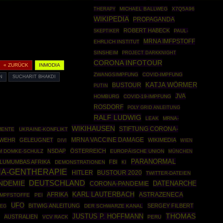
THERAPY
MICHAEL BALLWEG
X7Q5A96
WIKIPEDIA
PROPAGANDA
ROBERT HABECK
SKEPTIKER
PAUL-
MRNA IMFPSTOFF
EHRLICH INSTITUT
SINSHEIM
PROJECT DARKKNIGHT
CORONA INFOTOUR
« ZURÜCK
INMODIA
ZWANGSIMPFUNG
COVID-IMPFUNG
N
SUCHARIT BHAKDI
BUSTOUR
KATJA WÖRMER
PUTIN
JVA
HOMBURG
COVID-19-IMPFUNG
ROSDORF
POLY GRID ANLEITUNG
RALF LUDWIG
LEAK
MRNA-
WIKIHAUSEN
STIFTUNG CORONA-
MENTE
UKRAINE-KONFLIKT
WEHR
GELEUGNET
MRNA VACCINE DAMAGE
WIKIMEDIA
DIVI
WIEN
NSDAP
ÖSTERREICH
M DOMKE-SCHULZ
EUROPÄISCHE UNION
MÜNCHEN
PARANORMAL
LUMUMBAS AFRIKA
FBI
DEMONSTRATIONEN
KI
A-GENTHERAPIE
HITLER
BUSTOUR 2020
TWITTER-DATEIEN
NDEMIE
DEUTSCHLAND
DATENARCHE
CORONA-PANDEMIE
AFRIKA
KARL LAUTERBACH
ASTRAZENECA
IMPFSTOFFE
PEI
UFO
BITWIG ANLEITUNG
SERGEY FILBERT
IEG
DER SCHWARZE KANAL
THOMAS
JUSTUS P. HOFFMANN
AUSTRALIEN
VCV RACK
PERU