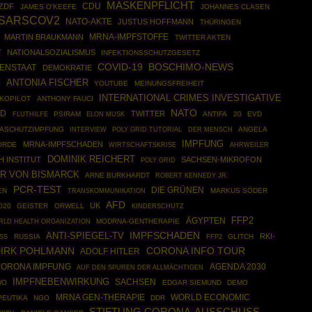
MASKENPFLICHT
CDU
ZDF
JAMES O'KEEFE
JOHANNES CLASEN
SARSCOV2
NATO-AKTE
JUSTUS HOFFMANN
THÜRINGEN
MRNA-IMPFSTOFFE
MARTIN BRAUKMANN
TWITTER AKTEN
T
NATIONALSOZIALISMUS
INFEKTIONSSCHUTZGESETZ
COVID-19
BOSCHIMO-NEWS
FENSTAAT
DEMOKRATIE
ANTONIA FISCHER
N
YOUTUBE
MEINUNGSFREIHEIT
INTERNATIONAL CRIMES INVESTIGATIVE
KOPILOT
ANTHONY FAUCI
NATO
OD
TWITTER
PSIRAM
ANTIFA
EVD
FLUTHILFE
ELON MUSK
2G
ASCHUTZIMPFUNG
POLY GRID TUTORIAL
ANGELA
INTERVIEW
DER MENSCH
IMPFUNG
MRNA-IMPFSCHADEN
ÖRDE
WIRTSCHAFTSKRISE
AHRWEILER
DOMINIK REICHERT
 INSTITUT
SACHSEN-MIKROFON
POLY GRID
R VON BISMARCK
ARNE BURKHARDT
ROBERT KENNEDY JR.
PCR-TEST
DIE GRÜNEN
EN
MARKUS SÖDER
TRANSKOMMUNIKATION
AFD
UK
020
GEISTER
ORWELL
KINDERSCHUTZ
ÄGYPTEN
FFP2
LD HEALTH ORGANIZATION
MODRNA-GENTHERAPIE
IMPFSCHADEN
ANTI-SPIEGEL-TV
RKI-
RUSSIA
FFP2
GLITCH
ASS
IRK POHLMANN
CORONA INFO TOUR
ADOLF HITLER
AGENDA 2030
ORONA IMPFUNG
AUF DEN SPUREN DER ALLMÄCHTIGEN
IMPFNEBENWIRKUNG
SACHSEN
WO
EDGAR SIEMUND
DEMO
MRNA GEN-THERAPIE
WORLD ECONOMIC
PEUTIKA
NGO
DDR
STIFTUNG CORONA-AUSSCHUSS