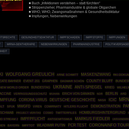
■ Buch „Infektionen verstehen – statt fürchten“
■ Strippenzieher, Pharmaindustrie & globale Oligarchen
■ WHO, WHO, Zwangsmaßnahmen & Gesundheitsdiktatur
■ Impfungen, Nebenwirkungen
EITSRECHTE
GESUNDHEITSDIKTATUR
IMPFSCHADEN
IMPFSTOFFE
IMPFUNGEN
T
MRNA-GENTHERAPIE
NEBENWIRKUNGEN
PHARMAINDUSTRIE
POLITIKVERSAGE
HHEIT
KI
WOLFGANG GREULICH
MASKENZWANG
ARNE SCHMITT
RKI-DOKU
COUNTY BLUFF
EATE BAHNER
EVENT 201
GRAPHEN
BUNDES
DAGMAR SCHÖN
UKRAINE
ANTI-SPIEGEL
BUNDESTAG
KRIEG
NEW WORLD ORDER
WILHEL
BERLIN
ACCINE
ERICH VON DÄNIKEN
VERFASSUNGSSCHUTZ
ARD
WUHAN
NDR
MRN
ICIC
IMPFUNG
CORONA VIRUS
DEUTSCHE GESCHICHTE
NASA
PA
MWGFD
DEMONSTRATION
ALT
SPUK
VIREN
COMIRNATY
HITLERS FLUCHT
HOMBURGSHINTERGRUND
 SCHWAB
COSMO
TWITTERFILES
PROJECT VERITAS
MARKUS FIEDLER
IMPFPFLICHT
D STREAM 2
ANTISEMITISMUS
UKRAINEKR
PCR TEST
CORONAINFO TOUR
WLADIMIR PUTIN
IEN
BAYERN
IMPFTOT