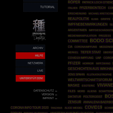
RÖPER
PATRICK LOCH OTIEN
TUTORIAL
PFIZERBIONTECH
CO
ITALIEN
ERSCHEINUNG
MICHAEL KRETSCH
REALPOLITIK
GRIPPE
KLIMA
IMPFNEBENWIRKUNGEN
T
ARGENTINIEN
IMPFGESCHÄDIGT
MEDIENMANIPULATION
PROZESS
BODO SC
COMMITTEE
CIA
CORONAIMPFUNG
MEDIZINI
ARCHIV
TIEFER STAAT
MERKEL
ÜBERST
HILFE
COVID19-IMPFUNG
UAP
CORON
PFIZER
NETZWERK
HORROR
IMPFZWANG
GESCHICHTEN AUS WIKIHA
LIVE
JENS SPAHN
FLUTKATASTROPHE
UNTERSTÜTZEN!
WELTWIRTSCHAFTSFORUM
VIVIAN
MASKE
ESOTERIC
←
DATENSCHUTZ
FILES
MORD
ALIENS
SCHATTEN
←
VERSION
BO
DIKTATUR
POLTERGEIST
←
IMPRINT
ZENSUR
ANNALENA BAERB
COVID19
CORONA INFO TOUR 2020
ALICE WEIDEL
SCHW
TANZANIA