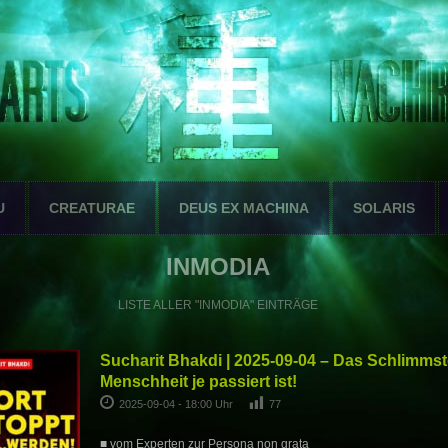
U
CREATURAE
DEUS EX MACHINA
SOLARIS
INMODIA
LISTE ALLER "INMODIA" EINTRÄGE
Sucharit Bhakdi | 2025-09-04 – Das Schlimmst
Menschheit je passiert ist!
2025-09-04 - 18:00 Uhr
77
■ vom Experten zur Persona non grata