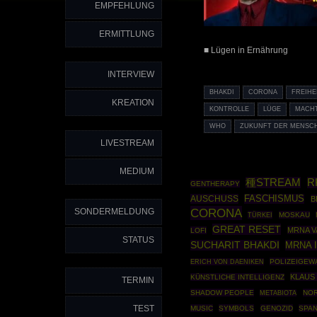
EMPFEHLUNG
ERMITTLUNG
■ Lügen in Ernährung
INTERVIEW
BHAKDI
CORONA
FREIH
KREATION
KONTROLLE
LÜGE
MACH
WHO
ZUKUNFT DER MENSC
LIVESTREAM
MEDIUM
種STREAM
R
GENTHERAPY
AUSCHUSS
FASCHISMUS
B
CORONA
SONDERMELDUNG
TÜRKEI
MOSKAU
GREAT RESET
MRNA V
LOFI
STATUS
SUCHARIT BHAKDI
MRNA 
POLIZEIGEW
ERICH VON DAENIKEN
KLAUS
KÜNSTLICHE INTELLIGENZ
TERMIN
SHADOW PEOPLE
NOR
METABIOTA
TEST
MUSIC
SYMBOLS
GENOZID
SPAN