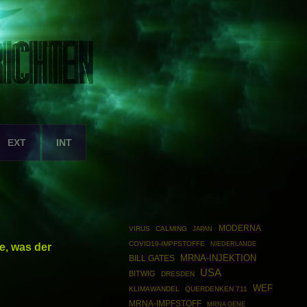
EXT
INT
MODERNA
VIRUS
CALMING
JAPAN
COVID19-IMPFSTOFFE
e, was der
NIEDERLANDE
MRNA-INJEKTION
BILL GATES
USA
BITWIG
DRESDEN
WEF
KLIMAWANDEL
QUERDENKEN 711
MRNA-IMPFSTOFF
MRNA GENE