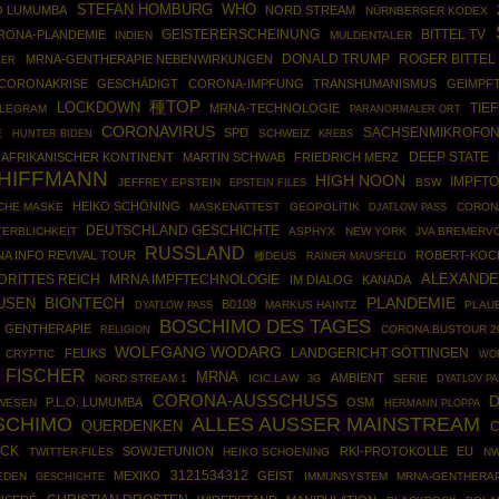
STEFAN HOMBURG
WHO
O LUMUMBA
NORD STREAM
NÜRNBERGER KODEX
BITTEL TV
RONA-PLANDEMIE
GEISTERERSCHEINUNG
INDIEN
MULDENTALER
DONALD TRUMP
ROGER BITTEL
MRNA-GENTHERAPIE NEBENWIRKUNGEN
MER
CORONAKRISE
GESCHÄDIGT
CORONA-IMPFUNG
TRANSHUMANISMUS
GEIMPF
種TOP
LOCKDOWN
MRNA-TECHNOLOGIE
TIE
ELEGRAM
PARANORMALER ORT
CORONAVIRUS
SACHSENMIKROFO
SPD
E
SCHWEIZ
HUNTER BIDEN
KREBS
DEEP STATE
AFRIKANISCHER KONTINENT
MARTIN SCHWAB
FRIEDRICH MERZ
HIFFMANN
HIGH NOON
IMPFT
JEFFREY EPSTEIN
EPSTEIN FILES
BSW
HEIKO SCHÖNING
SCHE MASKE
MASKENATTEST
GEOPOLITIK
CORON
DJATLOW PASS
DEUTSCHLAND GESCHICHTE
ERBLICHKEIT
ASPHYX
NEW YORK
JVA BREMERV
RUSSLAND
A INFO REVIVAL TOUR
ROBERT-KOCH
種DEUS
RAINER MAUSFELD
ALEXANDE
DRITTES REICH
MRNA IMPFTECHNOLOGIE
IM DIALOG
KANADA
BIONTECH
USEN
PLANDEMIE
B0108
MARKUS HAINTZ
PLAU
DYATLOW PASS
BOSCHIMO DES TAGES
GENTHERAPIE
CORONA BUSTOUR 2
RELIGION
WOLFGANG WODARG
FELIKS
LANDGERICHT GÖTTINGEN
CRYPTIC
WOR
E FISCHER
MRNA
AMBIENT
NORD STREAM 1
ICIC.LAW
SERIE
3G
DYATLOV P
CORONA-AUSSCHUSS
D
P.L.O. LUMUMBA
OSM
WESEN
HERMANN PLOPPA
SCHIMO
ALLES AUSSER MAINSTREAM
QUERDENKEN
C
OCK
SOWJETUNION
RKI-PROTOKOLLE
EU
TWITTER-FILES
HEIKO SCHOENING
N
3121534312
MEXIKO
GEIST
EDEN
GESCHICHTE
IMMUNSYSTEM
MRNA-GENTHERA