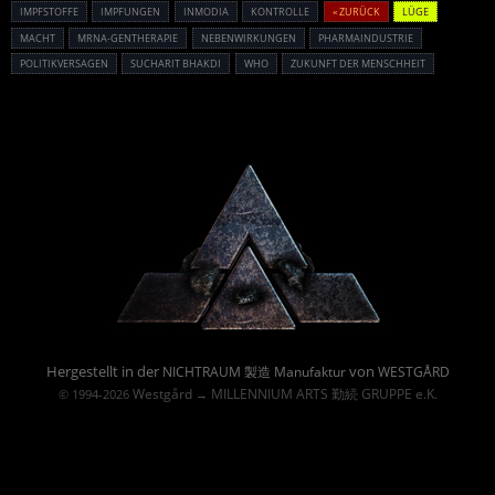
IMPFSTOFFE
IMPFUNGEN
INMODIA
KONTROLLE
« ZURÜCK
LÜGE
MACHT
MRNA-GENTHERAPIE
NEBENWIRKUNGEN
PHARMAINDUSTRIE
POLITIKVERSAGEN
SUCHARIT BHAKDI
WHO
ZUKUNFT DER MENSCHHEIT
Powered By :
Hergestellt in der
von
NICHTRAUM 製造 Manufaktur
WESTGÅRD
Westgård
MILLENNIUM ARTS 勤続 GRUPPE e.K.
© 1994-2026
→