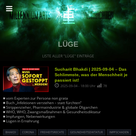
LÜGE
LISTE ALLER "LÜGE" EINTRÄGE
Sucharit Bhakdi | 2025-09-04 – Das
Schlimmste, was der Menschheit je
passiert ist!
2025-09-04 - 18:00 Uhr
78
■ vom Experten zur Persona non grata
■ Buch „Infektionen verstehen – statt fürchten“
■ Strippenzieher, Pharmaindustrie & globale Oligarchen
■ WHO, WHO, Zwangsmaßnahmen & Gesundheitsdiktatur
■ Impfungen, Nebenwirkungen
■ Lügen in Ernährung
BHAKDI
CORONA
FREIHEITSRECHTE
GESUNDHEITSDIKTATUR
IMPFSCHADEN