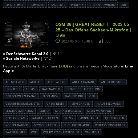
EPOCH TIMES
HOMBURG
PANDEMIE
PHOENIX
STEFAN HOMBURG
ZDF
OSM 36 | GREAT RESET I – 2023-05-
25 – Das Offene Sachsen-Mikrofon |
LIVE
2023-06-04 - 13:48 Uhr
756
■
Der Schwarze Kanal 2.0
| N° 11
■
Soziale Hetzwerke
| N° 2
heute mit RA Martin Braukmann (
AfD
) und unserer neuen Moderatorin
Emy
Apple
AGENDA 2030
AHRTAL
ALICE WEIDEL
ANETTA KAHANE
ANTISEMITISMUS
BIONTECH
CRISPR
DATENARCHE
DEINDUSTRIALISIERUNG
DER SCHWARZE KANAL
ELON MUSK
GASHEIZUNG
GEG
GEKAUFTE JOURNALISTEN
GREAT RESET
IMPFSCHADEN
KLAUS FELDMANN
LETZTE GENERATION
LGBTQ
MICHAEL BALLWEG
MISSY MOWTOWN
NORD STREAM
PATRICK GRAICHEN
PFIZER
PROPAGANDA
QUERDENKEN
ROBERT HABECK
SEYMOUR HERSH
SUCHARIT BHAKDI
VERFASSUNGSSCHUTZ
WÄRMEPUMPE
WEF
WELTWIRTSCHAFTSFORUM
WIKIPEDIA