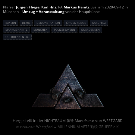
Pfarrer
Jürgen Fliege
,
Karl Hilz
, RA
Markus Haintz
uva. am 2020-09-12 in
München –
Umzug + Veranstaltung
von der Hauptbühne
BAYERN
DEMO
DEMONSTRATION
JÜRGEN FLIEGE
KARL HILZ
MARKUS HAINTZ
MÜNCHEN
POLIZEI BAYERN
QUERDENKEN
QUERDENKEN 089
Powered By :
Hergestellt in der
von
NICHTRAUM 製造 Manufaktur
WESTGÅRD
Westgård
MILLENNIUM ARTS 勤続 GRUPPE e.K.
© 1994-2026
→