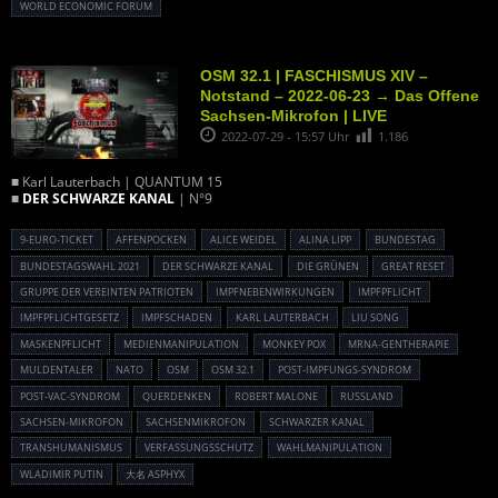
WORLD ECONOMIC FORUM
OSM 32.1 | FASCHISMUS XIV –
Notstand – 2022-06-23 → Das Offene
Sachsen-Mikrofon | LIVE
2022-07-29 - 15:57 Uhr
1.186
■ Karl Lauterbach | QUANTUM 15
■
DER SCHWARZE KANAL
| N°9
9-EURO-TICKET
AFFENPOCKEN
ALICE WEIDEL
ALINA LIPP
BUNDESTAG
BUNDESTAGSWAHL 2021
DER SCHWARZE KANAL
DIE GRÜNEN
GREAT RESET
GRUPPE DER VEREINTEN PATRIOTEN
IMPFNEBENWIRKUNGEN
IMPFPFLICHT
IMPFPFLICHTGESETZ
IMPFSCHADEN
KARL LAUTERBACH
LIU SONG
MASKENPFLICHT
MEDIENMANIPULATION
MONKEY POX
MRNA-GENTHERAPIE
MULDENTALER
NATO
OSM
OSM 32.1
POST-IMPFUNGS-SYNDROM
POST-VAC-SYNDROM
QUERDENKEN
ROBERT MALONE
RUSSLAND
SACHSEN-MIKROFON
SACHSENMIKROFON
SCHWARZER KANAL
TRANSHUMANISMUS
VERFASSUNGSSCHUTZ
WAHLMANIPULATION
WLADIMIR PUTIN
大名 ASPHYX