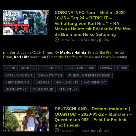
CORONA INFO Tour – Berlin | 2020-
10-25 – Tag 24 – BERICHT –
Verhaftung von Karl Hilz † + RA
Markus Haintz mit Friederike Pfeiffer-
de Bruin und Heiko Schöning
2020-10-25 - 16:40 Uhr
104
mit Bericht von EPOCH Times, RA
Markus Haintz
,
Friederike Pfeiffer-de
Bruin
,
Karl Hilz
sowie mit
Friederike Pfeiffer-de Bruin
und Heiko Schöning
BERLIN
BUSTOUR
BUSTOUR 2020
CORONA INFO TOUR
CORONA INFOTOUR
CORONAINFO TOUR
DEMONSTRATION
FRIEDERIKE PFEIFFER-DE BRUIN
HEIKO SCHÖNING
KARL HILZ
MARKUS HAINTZ
MASKENPFLICHT
MASKENZWANG
POLIZEI BERLIN
VERHAFTUNG
DEUTSCHLAND – Demonstrationen |
QUANTUM – 2020-09-12 – München –
Querdenken 089 – Fest für Freiheit
und Frieden
2020-09-12 - 20:00 Uhr
109