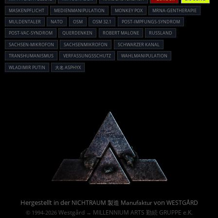
MASKENPFLICHT
MEDIENMANIPULATION
MONKEY POX
MRNA-GENTHERAPIE
MULDENTALER
NATO
OSM
OSM 32.1
POST-IMPFUNGS-SYNDROM
POST-VAC-SYNDROM
QUERDENKEN
ROBERT MALONE
RUSSLAND
SACHSEN-MIKROFON
SACHSENMIKROFON
SCHWARZER KANAL
TRANSHUMANISMUS
VERFASSUNGSSCHUTZ
WAHLMANIPULATION
WLADIMIR PUTIN
大名 ASPHYX
Powered By :
Hergestellt in der
von
NICHTRAUM 製造 Manufaktur
WESTGÅRD
Westgård
MILLENNIUM ARTS 勤続 GRUPPE e.K.
© 1994-2026
→