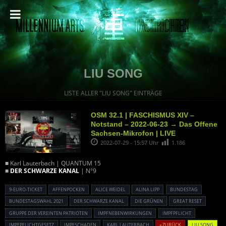
LIU SONG
LISTE ALLER "LIU SONG" EINTRÄGE
OSM 32.1 | FASCHISMUS XIV –
Notstand – 2022-06-23 → Das Offene
Sachsen-Mikrofon | LIVE
2022-07-29 - 15:57 Uhr
1.186
■ Karl Lauterbach | QUANTUM 15
■
DER SCHWARZE KANAL
| N°9
9-EURO-TICKET
AFFENPOCKEN
ALICE WEIDEL
ALINA LIPP
BUNDESTAG
BUNDESTAGSWAHL 2021
DER SCHWARZE KANAL
DIE GRÜNEN
GREAT RESET
GRUPPE DER VEREINTEN PATRIOTEN
IMPFNEBENWIRKUNGEN
IMPFPFLICHT
IMPFPFLICHTGESETZ
IMPFSCHADEN
KARL LAUTERBACH
« ZURÜCK
LIU SONG