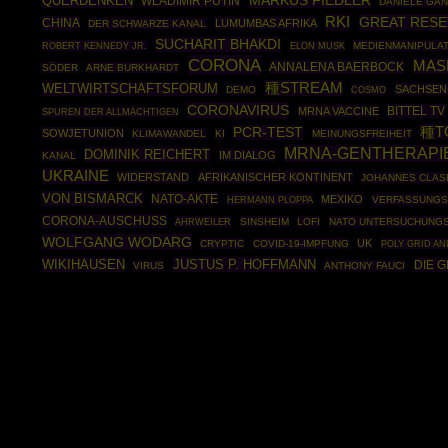
MARKUS FIEDLER
QUERDENKEN
WLADIMIR PUTIN
DANIELE GA
RKI
GREAT RESE
CHINA
LUMUMBAS AFRIKA
DER SCHWARZE KANAL
SUCHARIT BHAKDI
ROBERT KENNEDY JR.
MEDIENMANIPULA
ELON MUSK
CORONA
MAS
ANNALENA BAERBOCK
SÖDER
ARNE BURKHARDT
種STREAM
WELTWIRTSCHAFTSFORUM
SACHSEN
DEMO
COSMO
CORONAVIRUS
BITTEL TV
MRNA VACCINE
SPUREN DER ALLMÄCHTIGEN
種T
PCR-TEST
SOWJETUNION
KLIMAWANDEL
KI
MEINUNGSFREIHEIT
MRNA-GENTHERAPI
DOMINIK REICHERT
IM DIALOG
KANAL
UKRAINE
WIDERSTAND
AFRIKANISCHER KONTINENT
JOHANNES CLAS
VON BISMARCK
NATO-AKTE
MEXIKO
HERMANN PLOPPA
VERFASSUNGS
CORONA-AUSCHUSS
AHRWEILER
SINSHEIM
LOFI
NATO UNTERSUCHUNG
WOLFGANG WODARG
UK
CRYPTIC
COVID-19-IMPFUNG
POLY GRID AN
WIKIHAUSEN
JUSTUS P. HOFFMANN
DIE 
VIRUS
ANTHONY FAUCI