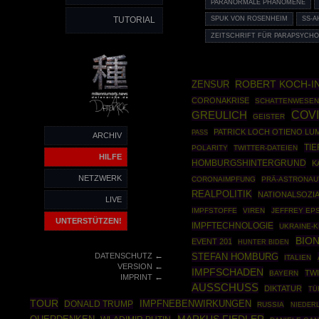
PARANORMALE PHÄNOMENE
TUTORIAL
SPUK VON ROSENHEIM
SS-
ZEITSCHRIFT FÜR PARAPSYCHO
ROBERT KOCH-I
ZENSUR
CORONAKRISE
SCHATTENWESE
COV
GREULICH
GEISTER
PATRICK LOCH OTIENO L
PASS
ARCHIV
TIE
POLARITY
TWITTER-DATEIEN
HILFE
HOMBURGSHINTERGRUND
K
NETZWERK
CORONAIMPFUNG
PRÄ-ASTRONAU
REALPOLITIK
NATIONALSOZI
LIVE
IMPFSTOFFE
VIREN
JEFFREY EP
UNTERSTÜTZEN!
IMPFTECHNOLOGIE
UKRAINE-K
BIO
EVENT 201
HUNTER BIDEN
←
DATENSCHUTZ
STEFAN HOMBURG
ITALIEN
←
VERSION
IMPFSCHADEN
TW
BAYERN
←
IMPRINT
AUSSCHUSS
DIKTATUR
TÜ
TOUR
IMPFNEBENWIRKUNGEN
DONALD TRUMP
RUSSIA
NIEDER