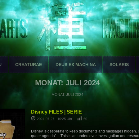
U
CREATURAE
DEUS EX MACHINA
SOLARIS
MONAT:
JULI 2024
MONAT:
JULI 2024
Disney FILES | SERIE
2024-07-27 - 10:25 Uhr
60
Disney is desperate to keep documents and messages hidden. O
queer agenda’… This is an undercover investigation and resea