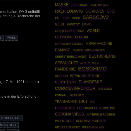
MASKE
TELEGRAM
DYATLOV PASS
RALF LUDWIG
COVID-19
UFO
 zu halten. OMG enthüllt
rsuchung & Recherche der
SARSCOV2
EU
LEAK
SPUK
GEIST
IMPFTOT
MRNA-
WORLD
GENTHERAPEUTIKA
ECONOMIC FORUM
G
WOKE
MRNA VACCINE
WIRTSCHAFTSKRISE
DAMAGE
TRANSKOMMUNIKATION
DEUTSCHLAND
ÜBERSTERBLICHKEIT
GESCHICHTE
MIKE YEADON
BOSCHIMO
PANDEMIE
BITWIG ANLEITUNG
HORROR
u; † 7. Mai 1991 ebenda)
PLANDEMIE
GESCHÄDIGT
CORONA INFOTOUR
DRESDEN
PSIRAM
SKEPTIKER
 die in der Erforschung
TRANSHUMANISMUS
DIVI
GELEUGNET
CORONASCHUTZIMPFUNG
CORONA VIRUS
JVA BREMERVÖRDE
 PSYCHOLOGIE
IMPFSTOFFE
DEMONSTRATIONEN
S-INSTITUT
HITLERS FLUCHT
ERSCHEINUNG