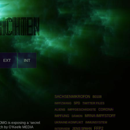
EXT
INT
SACHSENMIKROFON
B0108
SPD
IMPFZWANG
TWITTER FILES
CORONA-
ALIENS
IMPFGESCHÄDIGTE
IMPFUNG
MRNA-IMPFSTOFF
DÄMON
UKRAINE-KONFLIKT
IMMUNSYSTEM
MG is exposing a ‘secret
rch by O’Keefe MEDIA
FFP2
JENS SPAHN
INTERVIEW