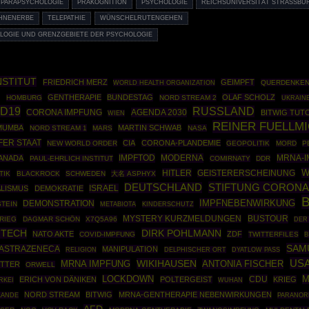
PARAPSYCHOLOGIE
PRÄKOGNITION
PSYCHOLOGIE
REICHSUNIVERSITÄT STRASSBUR
AHNENERBE
TELEPATHIE
WÜNSCHELRUTENGEHEN
LOGIE UND GRENZGEBIETE DER PSYCHOLOGIE
NSTITUT
FRIEDRICH MERZ
GEIMPFT
WORLD HEALTH ORGANIZATION
QUERDENKEN
GENTHERAPIE
BUNDESTAG
OLAF SCHOLZ
N
HOMBURG
NORD STREAM 2
UKRAIN
ID19
RUSSLAND
AGENDA 2030
CORONA IMPFUNG
BITWIG TUT
WIEN
REINER FUELLM
UMUMBA
MARTIN SCHWAB
NORD STREAM 1
MARS
NASA
FER STAAT
CIA
CORONA-PLANDEMIE
NEW WORLD ORDER
GEOPOLITIK
MORD
P
IMPFTOD
MODERNA
MRNA-I
ANADA
PAUL-EHRLICH INSTITUT
COMIRNATY
DDR
W
HITLER
GEISTERERSCHEINUNG
TIK
BLACKROCK
SCHWEDEN
大名 ASPHYX
STIFTUNG CORONA
DEUTSCHLAND
ISRAEL
ALISMUS
DEMOKRATIE
IMPFNEBENWIRKUNG
DEMONSTRATION
STEIN
METABIOTA
KINDERSCHUTZ
BUSTOUR
MYSTERY KURZMELDUNGEN
RIEG
DAGMAR SCHÖN
X7Q5A96
DER
NTECH
DIRK POHLMANN
NATO AKTE
ZDF
COVID-IMPFUNG
TWITTERFILES
B
SAM
ASTRAZENECA
MANIPULATION
RELIGION
DELPHISCHER ORT
DYATLOW PASS
US
WIKIHAUSEN
MRNA IMPFUNG
ANTONIA FISCHER
ITTER
ORWELL
M
LOCKDOWN
CDU
ERICH VON DÄNIKEN
POLTERGEIST
KRIEG
RKEI
WUHAN
NORD STREAM
BITWIG
MRNA-GENTHERAPIE NEBENWIRKUNGEN
LANDE
PARANOR