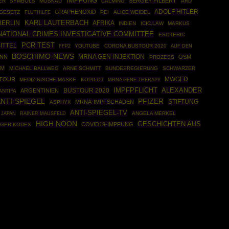
IMPFUNG
SERGEY FILBERT
ER
SYMBOLS
MOSKAU
CALMING
ARD
ADOLF HITLER
GRAPHENOXID
ZGESETZ
PEI
ALICE WEIDEL
FLUTHILFE
BERLIN
KARL LAUTERBACH
AFRIKA
INDIEN
ICIC.LAW
MARKUS
NATIONAL CRIMES INVESTIGATIVE COMMITTEE
ESOTERIC
PCR TEST
ITTEL
FFP2
YOUTUBE
CORONA BUSTOUR 2020
AUF DEN
BOSCHIMO-NEWS
MRNA GEN-INJEKTION
ANN
OSM
PROZESS
UM
MICHAEL BALLWEG
ARNE SCHMITT
BUNDESREGIERUNG
SCHWARZER
MWGFD
 TOUR
MEDIZINISCHE MASKE
KOPILOT
MRNA GENE THERAPY
IMPFPFLICHT
ALEXANDER
BUSTOUR 2020
ARGENTINIEN
ANTIFA
ANTI-SPIEGEL
PFIZER
STIFTUNG
MRNA-IMPFSCHADEN
ASPHYX
ANTI-SPIEGEL-TV
RAINER MAUSFELD
ANGELA MERKEL
JAPAN
HIGH NOON
GESCHICHTEN AUS
COVID19-IMPFUNG
GER KODEX