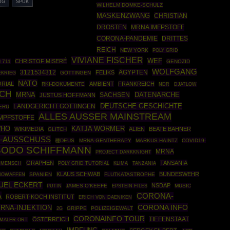
G
SPUK
WILHELM DOMKE-SCHULZ
MASKENZWANG
CHRISTIAN
DROSTEN
MRNA IMFPSTOFF
CORONA-PANDEMIE
DRITTES
REICH
NEW YORK
POLY GRID
VIVIANE FISCHER
WEF
CHRISTOF MISERÉ
 711
GENOZID
WOLFGANG
3121534312
ÄGYPTEN
FELIKS
EKRIEG
GÖTTINGEN
NATO
ORIAL
AMBIENT
FRANKREICH
RKI-DOKUMENTE
NDR
DJATLOW
ICH
MRNA
DATENARCHE
SACHSEN
JUSTUS HOFFMANN
DEUTSCHE GESCHICHTE
LANDGERICHT GÖTTINGEN
ERU
ALLES AUSSER MAINSTREAM
MPFSTOFFE
HO
KATJA WÖRMER
WIKIMEDIA
ALIEN
BEATE BAHNER
GLITCH
-AUSSCHUSS
種DEUS
MRNA-GENTHERAPY
MARKUS HAINTZ
COVID19-
BODO SCHIFFMANN
MRNA
PROJECT DARKKNIGHT
GRAPHEN
TANSANIA
POLY GRID TUTORIAL
 MENSCH
KLIMA
TANZANIA
KLAUS SCHWAB
BUNDESWEHR
IOWAFFEN
SPANIEN
FLUTKATASTROPHE
UEL ECKERT
NSDAP
PUTIN
JAMES O'KEEFE
EPSTEIN FILES
MUSIC
A
CORONA-
ROBERT-KOCH INSTITUT
ERICH VON DAENIKEN
CORONA INFO
RNA-INJEKTION
GRIPPE
POLIZEIGEWALT
2G
CORONAINFO TOUR
ÖSTERREICH
TIEFENSTAAT
MALER ORT