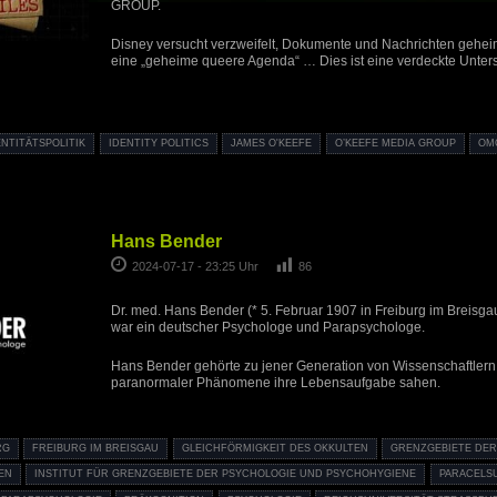
GROUP.
Disney versucht verzweifelt, Dokumente und Nachrichten geheim
eine „geheime queere Agenda“ … Dies ist eine verdeckte Unte
ENTITÄTSPOLITIK
IDENTITY POLITICS
JAMES O'KEEFE
O’KEEFE MEDIA GROUP
OM
Hans Bender
2024-07-17 - 23:25 Uhr
86
Dr. med. Hans Bender (* 5. Februar 1907 in Freiburg im Breisga
war ein deutscher Psychologe und Parapsychologe.
Hans Bender gehörte zu jener Generation von Wissenschaftlern,
paranormaler Phänomene ihre Lebensaufgabe sahen.
RG
FREIBURG IM BREISGAU
GLEICHFÖRMIGKEIT DES OKKULTEN
GRENZGEBIETE DER
EN
INSTITUT FÜR GRENZGEBIETE DER PSYCHOLOGIE UND PSYCHOHYGIENE
PARACELSU