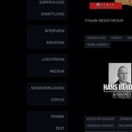
EMPFEHLUNG
ERMITTLUNG
O’Keefe MEDIA GROUP.
INTERVIEW
AGENDA 2030
DISNEY
ID
KREATION
WOKE AGENDA
LIVESTREAM
MEDIUM
SONDERMELDUNG
STATUS
TERMIN
ERICH ROTHACKER
FREIBU
HEINRICH SCHOLZ
HELLSEH
TEST