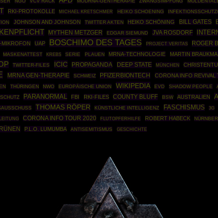
AFD
NSER
NGO
VCV RACK
MODRNA-GENTHERAPIE
ZWANGSIMPFUNG
MULDENTAL
T
RKI-PROTOKOLLE
HEIKO SCHOENING
INFEKTIONSSCHUT
MICHAEL KRETSCHMER
JOHNSON AND JOHNSON
HEIKO SCHÖNING
BILL GATES
TION
TWITTER AKTEN
KENPFLICHT
INTER
MYTHEN METZGER
JVA ROSDORF
EDGAR SIEMUND
BOSCHIMO DES TAGES
ROGER B
-MIKROFON
UAP
PROJECT VERITAS
MRNA-TECHNOLOGIE
MARTIN BRAUKM
MASKENATTEST
SERIE
PLAUEN
KREBS
OP
ICIC
PROPAGANDA
DEEP STATE
CHRISTENT
TWITTER-FILES
MÜNCHEN
E
MRNA GEN-THERAPIE
PFIZERBIONTECH
CORONA INFO REVIVAL
SCHWEIZ
WIKIPEDIA
EN
THÜRINGEN
NWO
EUROPÄISCHE UNION
EVD
SHADOW PEOPLE
PARANORMAL
COUNTY BLUFF
FBI
RKI-FILES
AUSTRALIEN
SCHUTZ
BSW
THOMAS RÖPER
FASCHISMUS
SAUSSCHUSS
KÜNSTLICHE INTELLIGENZ
3G
CORONA INFO TOUR 2020
ROBERT HABECK
LEITUNG
NÜRNBER
FLUTOPFERHILFE
GRÜNEN
P.L.O. LUMUMBA
ANTISEMITISMUS
GESCHICHTE
Powered By :