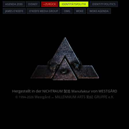
AGENDA 2030
DISNEY
« ZURÜCK
IDENTITÄTSPOLITIK
IDENTITY POLITICS
JAMES O'KEEFE
O’KEEFE MEDIA GROUP
OMG
WOKE
WOKE AGENDA
Powered By :
Hergestellt in der
von
NICHTRAUM 製造 Manufaktur
WESTGÅRD
Westgård
MILLENNIUM ARTS 勤続 GRUPPE e.K.
© 1994-2026
→