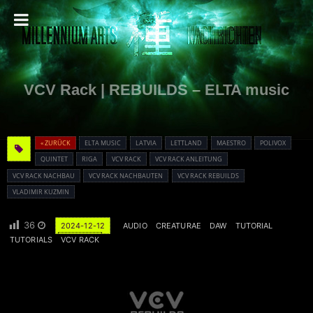
VCV Rack | REBUILDS – ELTA music
« ZURÜCK
ELTA MUSIC
LATVIA
LETTLAND
MAESTRO
POLIVOX
QUINTET
RIGA
VCV RACK
VCV RACK ANLEITUNG
VCV RACK NACHBAU
VCV RACK NACHBAUTEN
VCV RACK REBUILDS
VLADIMIR KUZMIN
36
2024-12-12
AUDIO
CREATURAE
DAW
TUTORIAL
TUTORIALS
VCV RACK