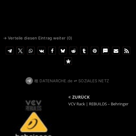
→ Verteile diesen Eintrag weiter (
0
)
種 DATENARCHE.de ⇌ SOZIALES NETZ
ZURÜCK
VCV Rack | REBUILDS – Behringer