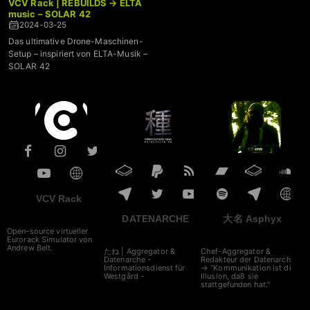
VCV Rack | REBUILDS → ELTA
music – SOLAR 42
2024-03-25
Das ultimative Drone-Maschinen-
Setup – inspiriert von ELTA-Musik –
SOLAR 42
VCV Rack
DATENARCHE
大名 Asphyx
Open-source virtueller
Eurorack Simulator von
Andrew Belt.
たね | Aggregator &
Chef-Aggregator &
Datenarche -
Redakteur der Datenarche
Informationsdienst für
→ "Kommunikation ist die
Westgård -
Illusion, daß sie
stattgefunden hat."