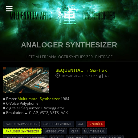
ANALOGER SYNTHESIZER
LISTE ALLER "ANALOGER SYNTHESIZER" EINTRÄGE
SEQUENTIAL → Six-Trak
2025-01-06 - 15:57 Uhr
48
■ Erster
Multitimbral-Synthesizer
1984
■ 6-Voice Polyphonie
■ digitaler Sequenzer + Arpeggiator
■ Emulation → CLAP, VST2, VST3, AAX
24 DB LOW-PASS-FILTER
6-VOICE POLYPHONIE
AAX
« ZURÜCK
ANALOGER SYNTHESIZER
ARPEGGIATOR
CLAP
MULTITIMBRAL