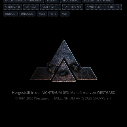
MULTITIMBRAL-SYNTHESIZER
PLUGIN
SEQUENTIAL
SEQUENTIAL CIRCUITS
SEQUENZER
SIX-TRAK
STACK-MODE
SYNTHESIZER
SYNTHESIZERGESCHICHTE
UNISON
UNISONO
VST2
VST3
VSTI
Powered By :
Hergestellt in der
von
NICHTRAUM 製造 Manufaktur
WESTGÅRD
Westgård
MILLENNIUM ARTS 勤続 GRUPPE e.K.
© 1994-2026
→