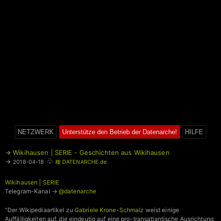
NETZWERK
Unterstütze den Betrieb der Datenarche!
HILFE
→
Wikihausen | SERIE - Geschichten aus Wikihausen
♧
→
2018-04-18
種 DATENARCHE.de
Wikihausen | SERIE
Telegram-Kanal →
@datenarche
“Der Wikipediaartikel zu
Gabriele Krone-Schmalz
weist einige
Auffälligkeiten auf, die eindeutig auf eine pro-transatlantische Ausrichtung