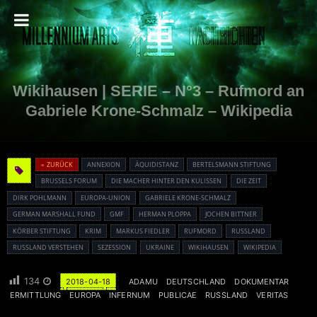
Wikihausen | SERIE – N°3 – Rufmord an
Gabriele Krone-Schmalz – Wikipedia
« ZURÜCK
ANNEXION
ÄQUIDISTANZ
BERTELSMANN STIFTUNG
BRUSSELS FORUM
DIE MACHER HINTER DEN KULISSEN
DIE ZEIT
DIRK POHLMANN
EUROPA-UNION
GABRIELE KRONE-SCHMALZ
GERMAN MARSHALL FUND
GMF
HERMAN PLOPPA
JOCHEN BITTNER
KÖRBER STIFTUNG
KRIM
MARKUS FIEDLER
RUFMORD
RUSSLAND
RUSSLAND VERSTEHEN
SEZESSION
UKRAINE
WIKIHAUSEN
WIKIPEDIA
134
2018-04-18
ADAMU
DEUTSCHLAND
DOKUMENTAR
ERMITTLUNG
EUROPA
INFERNUM
PUBLICAE
RUSSLAND
VERITAS