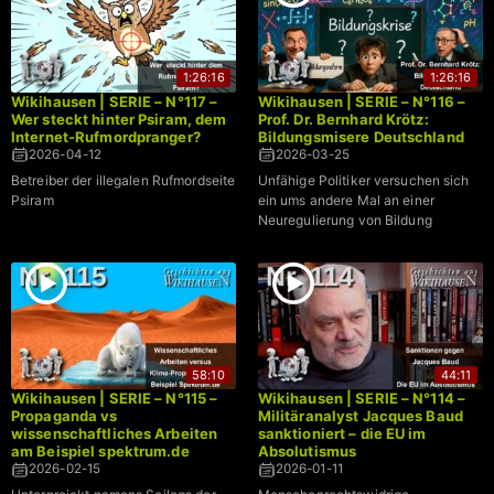
1:26:16
1:26:16
Wikihausen | SERIE – N°117 –
Wikihausen | SERIE – N°116 –
Wer steckt hinter Psiram, dem
Prof. Dr. Bernhard Krötz:
Internet-Rufmordpranger?
Bildungsmisere Deutschland
2026-04-12
2026-03-25
Betreiber der illegalen Rufmordseite
Unfähige Politiker versuchen sich
Psiram
ein ums andere Mal an einer
Neuregulierung von Bildung
58:10
44:11
Wikihausen | SERIE – N°115 –
Wikihausen | SERIE – N°114 –
Propaganda vs
Militäranalyst Jacques Baud
wissenschaftliches Arbeiten
sanktioniert – die EU im
am Beispiel spektrum.de
Absolutismus
2026-02-15
2026-01-11