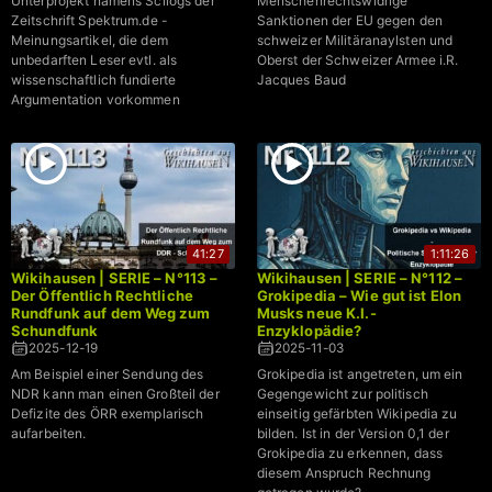
Unterprojekt namens Scilogs der
Menschenrechtswidrige
Zeitschrift Spektrum.de -
Sanktionen der EU gegen den
Meinungsartikel, die dem
schweizer Militäranaylsten und
unbedarften Leser evtl. als
Oberst der Schweizer Armee i.R.
wissenschaftlich fundierte
Jacques Baud
Argumentation vorkommen
41:27
1:11:26
Wikihausen | SERIE – N°113 –
Wikihausen | SERIE – N°112 –
Der Öffentlich Rechtliche
Grokipedia – Wie gut ist Elon
Rundfunk auf dem Weg zum
Musks neue K.I.-
Schundfunk
Enzyklopädie?
2025-12-19
2025-11-03
Am Beispiel einer Sendung des
Grokipedia ist angetreten, um ein
NDR kann man einen Großteil der
Gegengewicht zur politisch
Defizite des ÖRR exemplarisch
einseitig gefärbten Wikipedia zu
aufarbeiten.
bilden. Ist in der Version 0,1 der
Grokipedia zu erkennen, dass
diesem Anspruch Rechnung