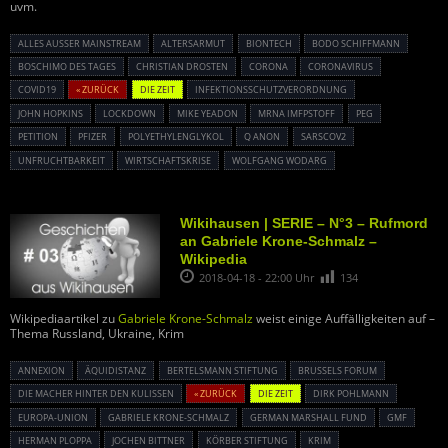
uvm.
ALLES AUSSER MAINSTREAM
ALTERSARMUT
BIONTECH
BODO SCHIFFMANN
BOSCHIMO DES TAGES
CHRISTIAN DROSTEN
CORONA
CORONAVIRUS
COVID19
« ZURÜCK
DIE ZEIT
INFEKTIONSSCHUTZVERORDNUNG
JOHN HOPKINS
LOCKDOWN
MIKE YEADON
MRNA IMFPSTOFF
PEG
PETITION
PFIZER
POLYETHYLENGLYKOL
Q ANON
SARSCOV2
UNFRUCHTBARKEIT
WIRTSCHAFTSKRISE
WOLFGANG WODARG
Wikihausen | SERIE – N°3 – Rufmord
an Gabriele Krone-Schmalz –
Wikipedia
2018-04-18 - 22:00 Uhr
134
Wikipediaartikel zu
Gabriele Krone-Schmalz
weist einige Auffälligkeiten auf –
Thema Russland, Ukraine, Krim
ANNEXION
ÄQUIDISTANZ
BERTELSMANN STIFTUNG
BRUSSELS FORUM
DIE MACHER HINTER DEN KULISSEN
« ZURÜCK
DIE ZEIT
DIRK POHLMANN
EUROPA-UNION
GABRIELE KRONE-SCHMALZ
GERMAN MARSHALL FUND
GMF
HERMAN PLOPPA
JOCHEN BITTNER
KÖRBER STIFTUNG
KRIM