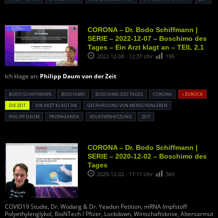
CORONA – Dr. Bodo Schiffmann |
SERIE – 2022-12-07 – Boschimo des
Tages – Ein Arzt klagt an – TEIL 2.1
2022-12-08 - 12:37 Uhr
199
Ich klage an:
Philipp Daum von der Zeit
BODO SCHIFFMANN
BOSCHIMO
BOSCHIMO DES TAGES
CORONA
« ZURÜCK
DIE ZEIT
EIN ARZT KLAGT AN
GEFÄHRDUNG VON MENSCHENLEBEN
PHILIPP DAUM
PROPAGANDA
VOLKSVERHETZUNG
ZEIT
CORONA – Dr. Bodo Schiffmann |
SERIE – 2020-12-02 – Boschimo des
Tages
2020-12-02 - 17:11 Uhr
369
COVID19 Studie, Dr. Wodarg & Dr. Yeadon Petition, mRNA Impfstoff
Polyethylenglykol, BioNTech / Pfizer, Lockdown, Wirtschaftskrise, Altersarmut