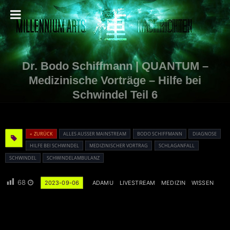
Dr. Bodo Schiffmann | QUANTUM –
Medizinische Vorträge – Hilfe bei
Schwindel Teil 6
« ZURÜCK
ALLES AUSSER MAINSTREAM
BODO SCHIFFMANN
DIAGNOSE
HILFE BEI SCHWINDEL
MEDIZINISCHER VORTRAG
SCHLAGANFALL
SCHWINDEL
SCHWINDELAMBULANZ
68
2023-09-06
ADAMU
LIVESTREAM
MEDIZIN
WISSEN