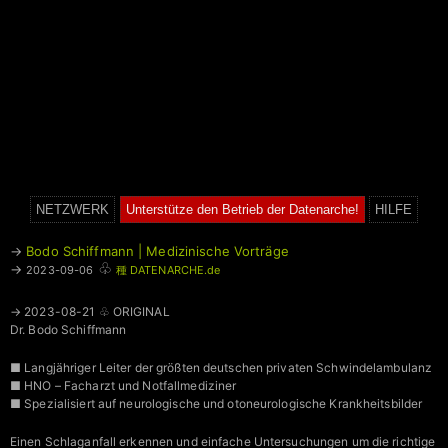
NETZWERK
Unterstütze den Betrieb der Datenarche!
HILFE
→
Bodo Schiffmann | Medizinische Vorträge
♧
→
2023-09-06
種 DATENARCHE.de
→ 2023-08-21 ♧ ORIGINAL
Dr. Bodo Schiffmann
■ Langjähriger Leiter der größten deutschen privaten Schwindelambulanz
■ HNO – Facharzt und Notfallmediziner
■ Spezialisiert auf neurologische und otoneurologische Krankheitsbilder
Einen Schlaganfall erkennen und einfache Untersuchungen um die richtige