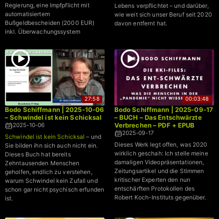
Regierung, eine Impfpflicht mit
Lebens verpflichtet – und darüber,
automatisiertem
wie weit sich unser Beruf seit 2020
Bußgeldbescheiden (2000 EUR)
davon entfernt hat.
inkl. Überwachungssystem
einzuführen
■ Auswertungen belegen ein
versuchtes massives
Verbrechen
gegen die Menschlichkeit
im
Ursachen-Ausmaß der Nürnberger
Prozesse
27:58
00:03:48
Bodo Schiffmann | 2025-10-06
Bodo Schiffmann | 2025-09-17
– Schwindel ist kein Schicksal
– BUCH – Das Entschwärzte
Verbrechen – PDF + EPUB
2025-10-06
2025-09-17
Schwindel ist kein Schicksal
– und
Dieses Werk legt offen, was 2020
Sie bilden ihn sich auch nicht ein.
wirklich geschah: Ich stelle meine
Dieses Buch hat bereits
damaligen Videopräsentationen,
Zehntausenden Menschen
Zeitungsartikel und die Stimmen
geholfen, endlich zu verstehen,
kritischer Experten den nun
warum Schwindel kein Zufall und
entschärften Protokollen des
schon gar nicht psychisch erfunden
Robert Koch-Instituts gegenüber.
ist.