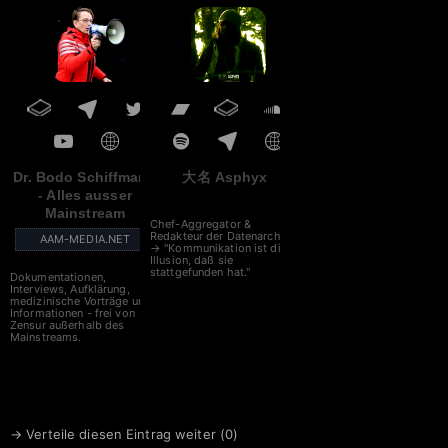
Dr. Bodo Schiffmann
大名 Asphyx
- Alles ausser
Mainstream
Chef-Aggregator &
Redakteur der Datenarche
AAM-MEDIA.NET
→ "Kommunikation ist die
Illusion, daß sie
stattgefunden hat."
Dokumentationen,
Interviews, Aufklärung,
medizinische Vorträge und
Informationen - frei von
Zensur außerhalb des
Mainstreams.
→ Verteile diesen Eintrag weiter (
0
)