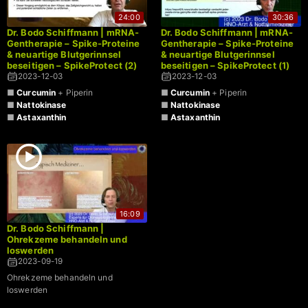
24:00
30:36
Dr. Bodo Schiffmann | mRNA-
Dr. Bodo Schiffmann | mRNA-
Gentherapie – Spike-Proteine
Gentherapie – Spike-Proteine
& neuartige Blutgerinnsel
& neuartige Blutgerinnsel
beseitigen – SpikeProtect (2)
beseitigen – SpikeProtect (1)
2023-12-03
2023-12-03
■
Curcumin
+ Piperin
■
Curcumin
+ Piperin
■
Nattokinase
■
Nattokinase
■
Astaxanthin
■
Astaxanthin
16:09
Dr. Bodo Schiffmann |
Ohrekzeme behandeln und
loswerden
2023-09-19
Ohrekzeme behandeln und
loswerden