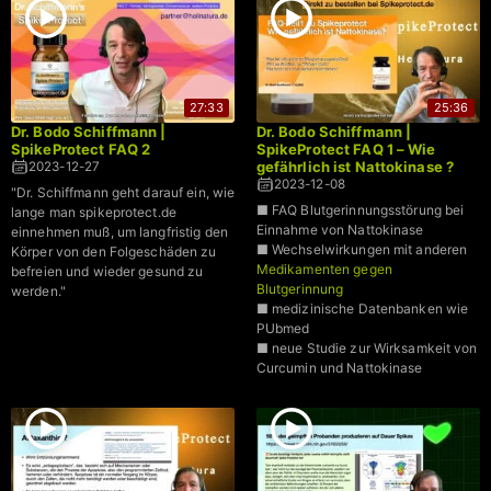
27:33
25:36
Dr. Bodo Schiffmann |
Dr. Bodo Schiffmann |
SpikeProtect FAQ 2
SpikeProtect FAQ 1 – Wie
gefährlich ist Nattokinase ?
2023-12-27
2023-12-08
"Dr. Schiffmann geht darauf ein, wie
■ FAQ Blutgerinnungsstörung bei
lange man spikeprotect.de
Einnahme von Nattokinase
einnehmen muß, um langfristig den
■ Wechselwirkungen mit anderen
Körper von den Folgeschäden zu
Medikamenten gegen
befreien und wieder gesund zu
Blutgerinnung
werden."
■ medizinische Datenbanken wie
PUbmed
■ neue Studie zur Wirksamkeit von
Curcumin und Nattokinase