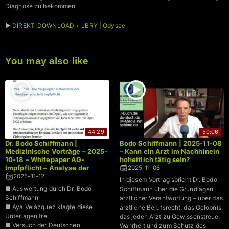
Diagnose zu bekommen
►
DIREKT-DOWNLOAD
+
LBRY | Odysee
You may also like
44:29
50:06
Dr. Bodo Schiffmann |
Bodo Schiffmann | 2025-11-08
Medizinische Vorträge – 2025-
– Kann ein Arzt im Nachhinein
10-18 – Whitepaper AG-
hoheitlich tätig sein?
Impfpflicht – Analyse der
2025-11-08
freigelegten Dokumente der
2025-11-12
In diesem Vortrag spricht Dr. Bodo
Arbeitsgemeinschaft
■ Auswertung durch Dr. Bodo
Schiffmann über die Grundlagen
Impfpflicht
Schiffmann
ärztlicher Verantwortung – über das
■ Aya Velázquez klagte diese
ärztliche Berufsrecht, das Gelöbnis,
Unterlagen frei
das jeden Arzt zu Gewissenstreue,
■ Versuch der Deutschen
Wahrheit und zum Schutz des