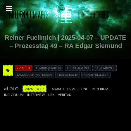
Reiner Fuellmich | 2025-04-07 – UPDATE
– Prozesstag 49 – RA Edgar Siemund
« ZURÜCK
CLAUDIA JAWORSKI
EDGAR SIEMUND
KATJA WÖRMER
LANDGERICHT GÖTTINGEN
PROZESSTAG 49
REINER FUELLMICH
74
2025-04-07
ADAMU
ERMITTLUNG
IMPERIUM
INDIVIDUUM
INTERVIEW
LEX
VERITAS