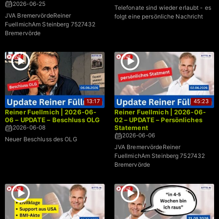
2026-06-25
Telefonate sind wieder erlaubt - es
JVA BremervördeReiner
folgt eine persönliche Nachricht
FuellmichAm Steinberg 7527432
Bremervörde
13:17
45:23
Reiner Fuellmich | 2026-06-
Reiner Fuellmich | 2026-06-
06 – UPDATE – Beschluss OLG
02 – UPDATE – Persönliches
Statement
2026-06-08
2026-06-06
Neuer Beschluss des OLG
JVA BremervördeReiner
FuellmichAm Steinberg 7527432
Bremervörde