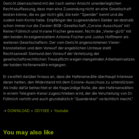
Gericht überraschend mit der nach seiner Ansicht unwiderleglichen
Rechtsauffassung, dass man eine Zuwendung nicht an eine Gesellschaft
leisten könne, die es gar nicht gibt, die kein “Spender” kennt und die
zudem kein Konto habe. Empfänger der zugewendeten Gelder sei deshalb
schon immer nur die Zweier-BGB-Gesellschaft „Corona-Ausschuss“ mit
Reiner Füllmich und Viviane Fischer gewesen. Nicht die „Vierer-gUG“ mit
den beiden Anzeigeerstattern Antonia Fischer und Justus Hoffmann als
weiteren Gesellschaftern. Der vom Gericht angenommenen Vierer-
Konstellation und dem Vorwurf der angeblichen Untreue stellt
Rechtsanwalt Siemund den Vorwurf der Verletzung der
gesellschaftsrechtlichen Treuepflicht wegen mangelnden Arbeitseinsatzes
der beiden Hafenanwälte entgegen.
Er zweifelt darüber hinaus an, dass die Hafenanwälte überhaupt Interesse
daran hatten, den Widerstand mit dem Corona-Ausschuss zu unterstützen.
Als Indiz dafür betrachtet er die fragwürdige Rolle, die den Hafenanwälten
in einem Telegram-Kanal zugeschrieben wird, der die Verurteilung von Dr.
Füllmich vertritt und auch grundsätzlich “Querdenker” verächtlich macht.”
→
DOWNLOAD
+
ODYSEE
+
Youtube
You may also like