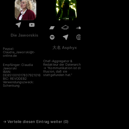
Die Jaworskis
大名 Asphyx
Paypal:
Claudia_Jaworski@t-
online.de
Chef-Aggregator &
Redakteur der Datenarche
Empfänger: Claudia
→ "Kommunikation ist die
Jaworski
Illusion, daß sie
IBAN:
stattgefunden hat."
DE85100101783792101612
BIC: REVODEB2
Verwendungszweck:
Schenkung
→ Verteile diesen Eintrag weiter (
0
)