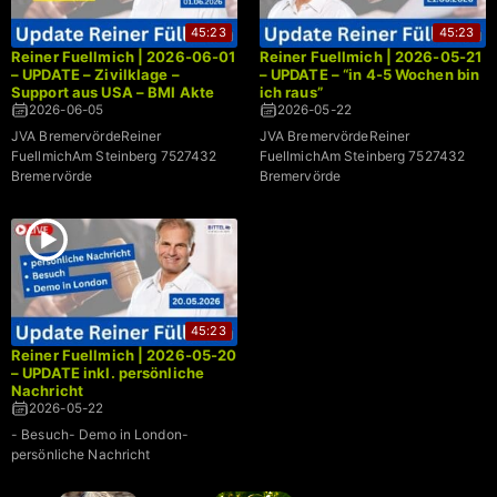
45:23
45:23
Reiner Fuellmich | 2026-06-01
Reiner Fuellmich | 2026-05-21
– UPDATE – Zivilklage –
– UPDATE – “in 4-5 Wochen bin
Support aus USA – BMI Akte
ich raus”
2026-06-05
2026-05-22
JVA BremervördeReiner
JVA BremervördeReiner
FuellmichAm Steinberg 7527432
FuellmichAm Steinberg 7527432
Bremervörde
Bremervörde
45:23
Reiner Fuellmich | 2026-05-20
– UPDATE inkl. persönliche
Nachricht
2026-05-22
- Besuch- Demo in London-
persönliche Nachricht