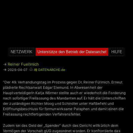
NETZWERK
Unterstütze den Betrieb der Datenarche!
HILFE
→
Reiner Fuellmich
♧
→
2025-04-07
種 DATENARCHE.de
“Der 49. Verhandlungstag im Prozess gegen Dr. Reiner Füllmich. Erneut
plädierte Rechtsanwalt Edgar Siemund. In Abwesenheit der
Hauptverteidigerin Katja Wörmer stellte auch er wiederholt die Forderung
nach sofortiger Freilassung des Mandanten auf. Er hält die Unterschriften
der zuständigen Richter Moog und Schindler unter Haftbefehl und
Eröffnungsbeschluss für formunwirksame Paraphen und damit einen die
Freilassung rechtfertigenden Verfahrensfehler.
Zudem sei das Geld der „Spender“ durch das Gericht willkürlich dem
Vermögen der Vorschalt gUG zugeordnet worden. Er konfrontierte das