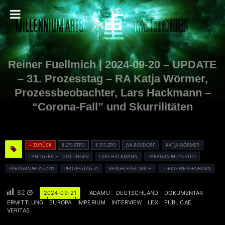
Reiner Fuellmich | 2024-09-20 – UPDATE
– 31. Prozesstag – RA Katja Wörmer,
Prozessbeobachter, Lars Hackmann –
“Corona-Fall” und Skurrilitäten
« ZURÜCK
§ 275 STPO
§ 315 ZPO
JVA ROSDORF
KATJA WÖRMER
LANDGERICHT GÖTTINGEN
LARS HACKMANN
PARAGRAPH 275 STPO
PARAGRAPH 315 ZPO
PROZESSTAG 31
REINER FUELLMICH
TOBIAS WEISSENBORN
82
2024-09-21
ADAMU
DEUTSCHLAND
DOKUMENTAR
ERMITTLUNG
EUROPA
IMPERIUM
INTERVIEW
LEX
PUBLICAE
VERITAS