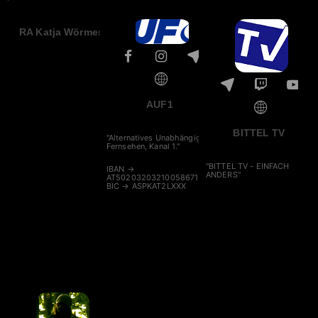
RA Katja Wörmer
AUF1
BITTEL TV
"Alternatives Unabhängiges
Fernsehen, Kanal 1."
"BITTEL TV - EINFACH
IBAN →
ANDERS"
AT502032032100586713
BIC → ASPKAT2LXXX