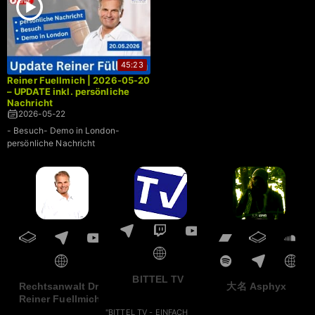
45:23
Reiner Fuellmich | 2026-05-20
– UPDATE inkl. persönliche
Nachricht
2026-05-22
- Besuch- Demo in London-
persönliche Nachricht
BITTEL TV
Rechtsanwalt Dr.
大名 Asphyx
Reiner Fuellmich
"BITTEL TV - EINFACH