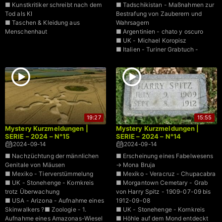
■ Kunstkritiker schreibt nach dem
■ Tadschikistan - Maßnahmen zur
Tod als KI
Bestrafung von Zauberern und
■ Taschen & Kleidung aus
Wahrsagern
Menschenhaut
■ Argentinien - chato y oscuro
■ UK - Michael Koropisz
■ Italien - Turiner Grabtuch -
bestätigtes Alter aus der Zeit 25-50
n.Chr.
■ Asteroid in Richtung Erde
19:27
15:55
Mystery Kurzmeldungen |
Mystery Kurzmeldungen |
SERIE – 2024 – N°15
SERIE – 2024 – N°14
2024-09-14
2024-09-14
■ Nachzüchtung der männlichen
■ Erscheinung eines Fabelwesens
Genitale von Mäusen
→ Mona Bruja
■ Mexiko - Tierverstümmelung
■ Mexiko - Veracruz - Chupacabra
■ UK - Stonehenge - Kornkreis
■ Morgantown Cemetary - Grab
trotz Überwachung
von Harry Spitz - 1909-07-09 bis
■ USA - Arizona - Aufnahme eines
1912-09-08
Skinwalkers ?■ Zoologie - 1.
■ UK - Stonehenge - Kornkreis
Aufnahme eines Amazonas-Wiesel
■ Höhle auf dem Mond entdeckt