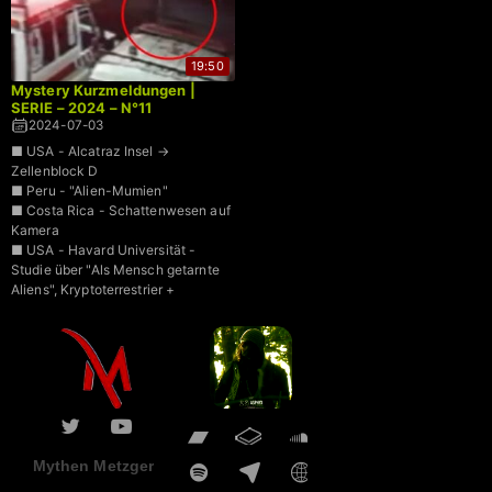
19:50
Mystery Kurzmeldungen |
SERIE – 2024 – N°11
2024-07-03
■ USA - Alcatraz Insel →
Zellenblock D
■ Peru - "Alien-Mumien"
■ Costa Rica - Schattenwesen auf
Kamera
■ USA - Havard Universität -
Studie über "Als Mensch getarnte
Aliens", Kryptoterrestrier +
Mythen Metzger