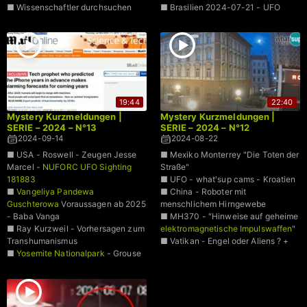
■ Wissenschaftler durchsuchen
■ Brasilien 2024-07-21 - UFO
Internet nach Beweisen für
Aufnahme
Zeitreisen
■ Lichtkugel mit Angriff auf einen
■ Mexiko - Überwachungskamera
Menschen
eines Friedhofes - Kind erscheint
aus einem Grab
19:44
22:40
Mystery Kurzmeldungen |
Mystery Kurzmeldungen |
SERIE – 2024 – N°13
SERIE – 2024 – N°12
2024-09-14
2024-08-22
■ USA - Roswell - Zeugen Jesse
■ Mexiko Monterrey "Die Toten der
Marcel -
NUFORC UFO Sighting
Straße"
181883
■ UFO - what'sup cams - Kroatien
■
Vangeliya Pandewa
■ China - Roboter mit
Guschterowa
Voraussagen ab 2025
menschlichem Hirngewebe
- Baba Vanga
■ MH370 - "Hinweise auf geheime
■ Ray Kurzweil - Vorhersagen zum
elektromagnetische Impulswaffen
"
Transhumanismus
■ Vatikan - Engel oder Aliens ? +
■
Yosemite Nationalpark
- Grouse
Lake