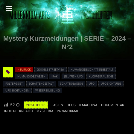
Mystery Kurzmeldungen | SERIE – 2024 –
N°2
« ZURÜCK
GOOGLE STREETVIEW
HUMANOIDE SCHATTENGESTALT
HUMANOIDES WESEN
IRAK
JELLYFISH UFO
KLOPFGERÄUSCHE
POLTERGEIST
SCHATTENGESTALT
SCHATTENWESEN
UFO
UFO SICHTUNG
UFO SICHTUNGEN
WIEDERBELEBUNG
52
2024-01-26
ASIEN
DEUS EX MACHINA
DOKUMENTAR
INDIEN
KREATIO
MYSTERIA
PARANORMAL