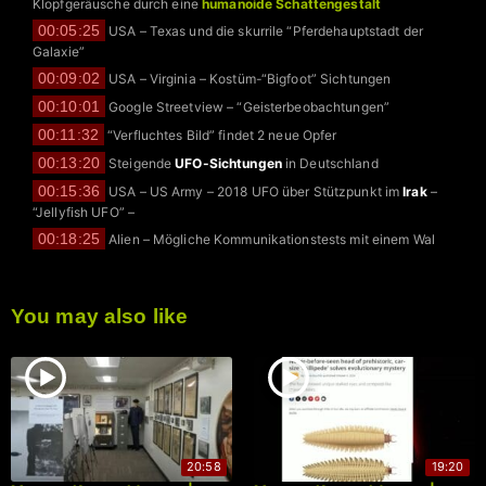
Klopfgeräusche durch eine
humanoide Schattengestalt
00:05:25
USA – Texas und die skurrile “Pferdehauptstadt der
Galaxie”
00:09:02
USA – Virginia – Kostüm-“Bigfoot” Sichtungen
00:10:01
Google Streetview – “Geisterbeobachtungen”
00:11:32
“Verfluchtes Bild” findet 2 neue Opfer
00:13:20
Steigende
UFO-Sichtungen
in Deutschland
00:15:36
USA – US Army – 2018 UFO über Stützpunkt im
Irak
–
“Jellyfish UFO” –
00:18:25
Alien – Mögliche Kommunikationstests mit einem Wal
You may also like
20:58
19:20