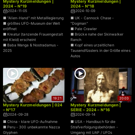
Mystery Kurzmeldungen |
Mystery Kurzmeldungen |
2024 – N°19
2024 – N°18
2024-11-05
2024-10-09
■ "Alien-Hand" mit Metalllegierung
■ UK - Cannock Chase -
■ größtes UFO-Museum der Welt
"Dogman"
eröffnet
■ Pale Crawler
■ Kreatur (tanzende Frauengestalt
■ Brücke nahe der Skinwalker
mit Kleid) erscheint
Ranch
■ Baba Wanga & Nostradamus -
■ Kopf eines urzeitlichen
2025
Tausendfüsslers in der Größe eines
Autos
19:21
20:03
Mystery Kurzmeldungen | 024
Mystery Kurzmeldungen |
– N°17
SERIE – 2024 – N°16
2024-09-28
2024-09-14
■ China - klare UFO-Aufnahme
■ USA - Handbuch für die
■ Peru - 300 unbekannte Nazca
Strafverfolgungsbehörden -
Glyphen
Umgang mit UAP / UFOs