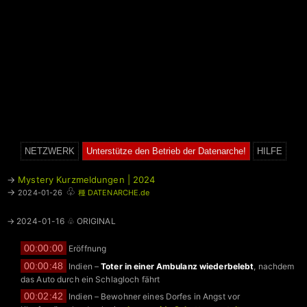
NETZWERK
Unterstütze den Betrieb der Datenarche!
HILFE
→
Mystery Kurzmeldungen | 2024
♧
→
2024-01-26
種 DATENARCHE.de
→ 2024-01-16 ♧ ORIGINAL
00:00:00
Eröffnung
00:00:48
Indien –
Toter in einer Ambulanz wiederbelebt
, nachdem
das Auto durch ein Schlagloch fährt
00:02:42
Indien – Bewohner eines Dorfes in Angst vor