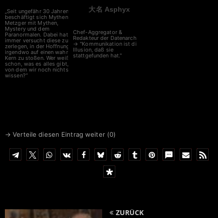
大名 Asphyx
„Seit ungefähr 30 Jahren
beschäftigt sich Mythen
Metzger mit Mythen,
Mystery und dem
Chef-Aggregator &
Paranormalen. Dabei hat er
Redakteur der Datenarche
immer versucht diese zu
→ "Kommunikation ist die
zerlegen, in der Hoffnung
Illusion, daß sie
irgendwo auf einen wahren
stattgefunden hat."
Kern zu stoßen. Wer weiß
schon, was es alles gibt,
von dem wir noch nichts
wissen?“
→ Verteile diesen Eintrag weiter (
0
)
ZURÜCK