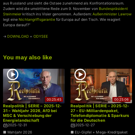
aus Russland und sieht die Ostsee zunehmend als Konfrontationsraum.
Zudem wird die umstrittene Rede zum 9. November von
Bundespräsident
Steinmeier
kritisch ins Visier genommen. Außerdem:
Außenminister Lawrow
legt eine
Nichtangriffsgarantie
für Europa auf den Tisch. Wie reagiert
Europa darauf?”
→
DOWNLOAD
+
ODYSEE
You may also like
00:25:45
00:25:06
Realpolitik | SERIE – 2025-12-
Realpolitik | SERIE – 2025-12-
31 – Wahljahr 2026, AfD bei
27 – EU-Milliardenpaket,
MSC & Verschiebung der
Telefondiplomatie & Sparkurs
Energielandschaft
für die Deutschen
2025-12-31
2025-12-27
■ Wahljahr 2026
■ EU-Gipfel + Mega-Kreditpaket