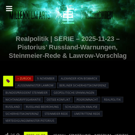
Realpolitik | SERIE – 2025-11-23 –
Pistorius’ Russland-Warnungen,
Steinmeier-Rede & Lawrow-Vorschlag
« ZURÜCK
9. NOVEMBER
ALEXANDER VON BISMARCK
AUSSENMINISTER LAWROW
BERLINER SICHERHEITSKONFERENZ
BUNDESPRÄSIDENT STEINMEIER
GEOPOLITISCHE SPANNUNGEN
NICHTANGRIFFSGARANTIE
OSTSEE KONFLIKT
POGROMNACHT
REALPOLITIK
RUSSLAND
RUSSLAND BEDROHUNG
SCHLAGZEILEN ANALYSE
SICHERHEITSKONFERENZ
STEINMEIER REDE
UMSTRITTENE REDE
VERTEIDIGUNGSMINISTER PISTORIUS