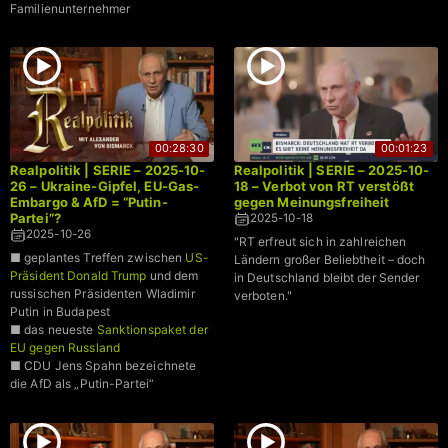
Familienunternehmer
00:28:30
00:01:23
Realpolitik | SERIE – 2025-10-
Realpolitik | SERIE – 2025-10-
26 – Ukraine-Gipfel, EU-Gas-
18 – Verbot von RT verstößt
Embargo & AfD = “Putin-
gegen Meinungsfreiheit
Partei”?
2025-10-18
2025-10-26
"RT erfreut sich in zahlreichen
■ geplantes Treffen zwischen
US-
Ländern großer Beliebtheit – doch
Präsident Donald Trump
und dem
in Deutschland bleibt der Sender
russischen Präsidenten Wladimir
verboten."
Putin in Budapest
■ das neueste
Sanktionspaket der
EU gegen Russland
■ CDU Jens Spahn bezeichnete
die AfD als „Putin-Partei“