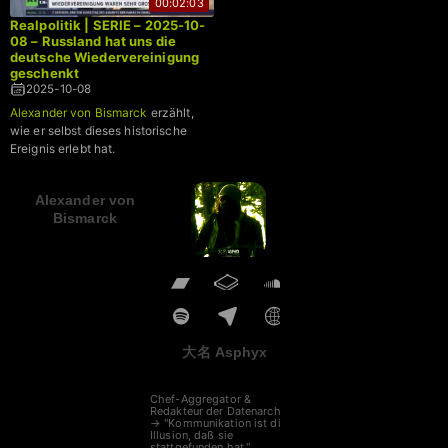
00:02:03
Realpolitik | SERIE – 2025-10-
08 – Russland hat uns die
deutsche Wiedervereinigung
geschenkt
2025-10-08
Alexander von Bismarck
erzählt,
wie er selbst dieses historische
Ereignis erlebt hat.
Alexander von
Bismarck
大名 Asphyx
Chef-Aggregator &
Redakteur der Datenarche
→ "Kommunikation ist die
Illusion, daß sie
stattgefunden hat."