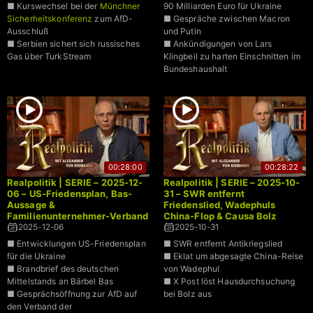
■ Kurswechsel bei der
Münchner
90 Milliarden Euro für Ukraine
Sicherheitskonferenz
zum AfD-
■ Gespräche zwischen Macron
Ausschluß
und Putin
■ Serbien sichert sich russisches
■ Ankündigungen von Lars
Gas über TurkStream
Klingbeil zu harten Einschnitten im
Bundeshaushalt
00:28:00
00:28:22
Realpolitik | SERIE – 2025-12-
Realpolitik | SERIE – 2025-10-
06 – US-Friedensplan, Bas-
31 – SWR entfernt
Aussage &
Friedenslied, Wadephuls
Familienunternehmer-Verband
China-Flop & Causa Bolz
2025-12-06
2025-10-31
■ Entwicklungen US-Friedensplan
■ SWR entfernt Antikriegslied
für die Ukraine
■ Eklat um abgesagte China-Reise
■ Brandbrief des deutschen
von Wadephul
Mittelstands an Bärbel Bas
■ X Post löst Hausdurchsuchung
■ Gesprächsöffnung zur AfD auf
bei Bolz aus
den Verband der