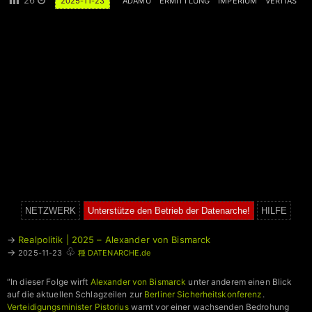
26
2025-11-23
ADAMU
ERMITTLUNG
IMPERIUM
VERITAS
NETZWERK
Unterstütze den Betrieb der Datenarche!
HILFE
→
Realpolitik | 2025 – Alexander von Bismarck
♧
→
2025-11-23
種 DATENARCHE.de
“In dieser Folge wirft
Alexander von Bismarck
unter anderem einen Blick
auf die aktuellen Schlagzeilen zur
Berliner Sicherheitskonferenz
.
Verteidigungsminister Pistorius
warnt vor einer wachsenden Bedrohung