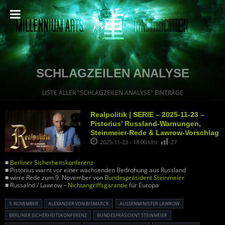
SCHLAGZEILEN ANALYSE
LISTE ALLER "SCHLAGZEILEN ANALYSE" EINTRÄGE
Realpolitik | SERIE – 2025-11-23 –
Pistorius’ Russland-Warnungen,
Steinmeier-Rede & Lawrow-Vorschlag
2025-11-23 - 18:00 Uhr
27
■
Berliner Sicherheitskonferenz
■ Pistorius warnt vor einer wachsenden Bedrohung aus Russland
■ wirre Rede zum 9. November von
Bundespräsident Steinmeier
■ Russalnd / Lawrow –
Nichtangriffsgarantie
für Europa
9. NOVEMBER
ALEXANDER VON BISMARCK
AUSSENMINISTER LAWROW
BERLINER SICHERHEITSKONFERENZ
BUNDESPRÄSIDENT STEINMEIER