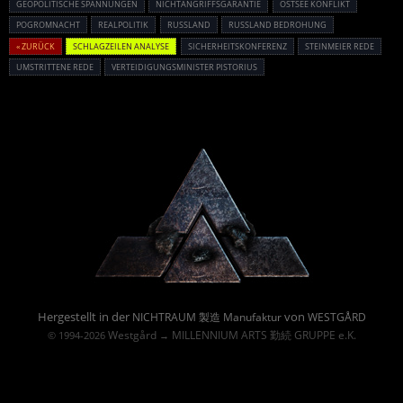
GEOPOLITISCHE SPANNUNGEN
NICHTANGRIFFSGARANTIE
OSTSEE KONFLIKT
POGROMNACHT
REALPOLITIK
RUSSLAND
RUSSLAND BEDROHUNG
« ZURÜCK
SCHLAGZEILEN ANALYSE
SICHERHEITSKONFERENZ
STEINMEIER REDE
UMSTRITTENE REDE
VERTEIDIGUNGSMINISTER PISTORIUS
Powered By :
Hergestellt in der
von
NICHTRAUM 製造 Manufaktur
WESTGÅRD
Westgård
MILLENNIUM ARTS 勤続 GRUPPE e.K.
© 1994-2026
→