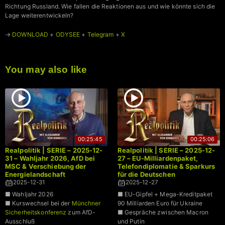
Richtung Russland. Wie fallen die Reaktionen aus und wie könnte sich die
Lage weiterentwickeln?
→
DOWNLOAD
+
ODYSEE
+
Telegram
+
X
You may also like
00:25:45
00:25:06
Realpolitik | SERIE – 2025-12-
Realpolitik | SERIE – 2025-12-
31 – Wahljahr 2026, AfD bei
27 – EU-Milliardenpaket,
MSC & Verschiebung der
Telefondiplomatie & Sparkurs
Energielandschaft
für die Deutschen
2025-12-31
2025-12-27
■ Wahljahr 2026
■ EU-Gipfel + Mega-Kreditpaket
■ Kurswechsel bei der
Münchner
90 Milliarden Euro für Ukraine
Sicherheitskonferenz
zum AfD-
■ Gespräche zwischen Macron
Ausschluß
und Putin