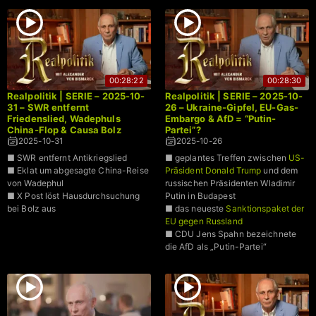
00:28:22
00:28:30
Realpolitik | SERIE – 2025-10-
Realpolitik | SERIE – 2025-10-
31 – SWR entfernt
26 – Ukraine-Gipfel, EU-Gas-
Friedenslied, Wadephuls
Embargo & AfD = “Putin-
China-Flop & Causa Bolz
Partei”?
2025-10-31
2025-10-26
■ SWR entfernt Antikriegslied
■ geplantes Treffen zwischen
US-
■ Eklat um abgesagte China-Reise
Präsident Donald Trump
und dem
von Wadephul
russischen Präsidenten Wladimir
■ X Post löst Hausdurchsuchung
Putin in Budapest
bei Bolz aus
■ das neueste
Sanktionspaket der
EU gegen Russland
■ CDU Jens Spahn bezeichnete
die AfD als „Putin-Partei“