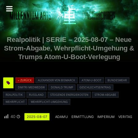
Realpolitik | SERIE – 2025-08-07 – Neue
Strom-Abgabe, Wehrpflicht-Umgehung &
Trumps Atom-U-Boot-Verlegung
« ZURÜCK
ALEXANDER VON BISMARCK
ATOM-U-BOOT
BUNDESWEHR
DMITRI MEDWEDEW
DONALD TRUMP
GESCHLECHTSEINTRAG
REALPOLITIK
RUSSLAND
STEIGENDE ENERGIEKOSTEN
STROM-ABGABE
WEHRPFLICHT
WEHRPFLICHT-UMGEHUNG
40
2025-08-07
ADAMU
ERMITTLUNG
IMPERIUM
VERITAS