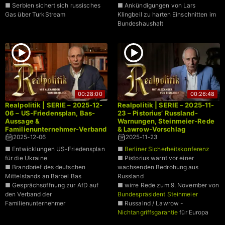
■ Serbien sichert sich russisches
■ Ankündigungen von Lars
Gas über TurkStream
Klingbeil zu harten Einschnitten im
Bundeshaushalt
00:28:00
00:26:48
Realpolitik | SERIE – 2025-12-
Realpolitik | SERIE – 2025-11-
06 – US-Friedensplan, Bas-
23 – Pistorius’ Russland-
Aussage &
Warnungen, Steinmeier-Rede
Familienunternehmer-Verband
& Lawrow-Vorschlag
2025-12-06
2025-11-23
■ Entwicklungen US-Friedensplan
■
Berliner Sicherheitskonferenz
für die Ukraine
■ Pistorius warnt vor einer
■ Brandbrief des deutschen
wachsenden Bedrohung aus
Mittelstands an Bärbel Bas
Russland
■ Gesprächsöffnung zur AfD auf
■ wirre Rede zum 9. November von
den Verband der
Bundespräsident Steinmeier
Familienunternehmer
■ Russalnd / Lawrow -
Nichtangriffsgarantie
für Europa