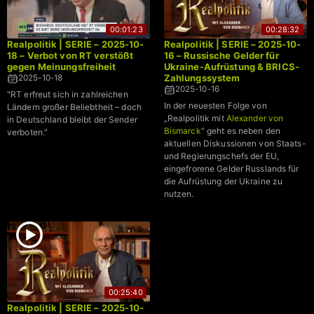
00:01:23
00:28:32
Realpolitik | SERIE – 2025-10-
Realpolitik | SERIE – 2025-10-
18 – Verbot von RT verstößt
16 – Russische Gelder für
gegen Meinungsfreiheit
Ukraine-Aufrüstung & BRICS-
Zahlungssystem
2025-10-18
2025-10-16
"RT erfreut sich in zahlreichen
In der neuesten Folge von
Ländern großer Beliebtheit – doch
„Realpolitik mit
Alexander von
in Deutschland bleibt der Sender
Bismarck
“ geht es neben den
verboten."
aktuellen Diskussionen von Staats-
und Regierungschefs der EU,
eingefrorene Gelder Russlands für
die Aufrüstung der Ukraine zu
nutzen.
00:25:40
Realpolitik | SERIE – 2025-10-