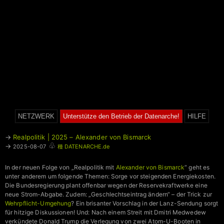
NETZWERK
Unterstütze den Betrieb der Datenarche!
HILFE
→
Realpolitik | 2025 – Alexander von Bismarck
♧
→
2025-08-07
種 DATENARCHE.de
In der neuen Folge von „Realpolitik mit
Alexander von Bismarck
“ geht es
unter anderem um folgende Themen: Sorge vor steigenden Energiekosten.
Die Bundesregierung plant offenbar wegen der Reservekraftwerke eine
neue Strom-Abgabe. Zudem: „Geschlechtseintrag ändern“ – der Trick zur
Wehrpflicht-Umgehung
? Ein brisanter Vorschlag in der Lanz-Sendung sorgt
für hitzige Diskussionen! Und: Nach einem Streit mit Dmitri Medwedew
verkündete Donald Trump die Verlegung von zwei Atom-U-Booten in