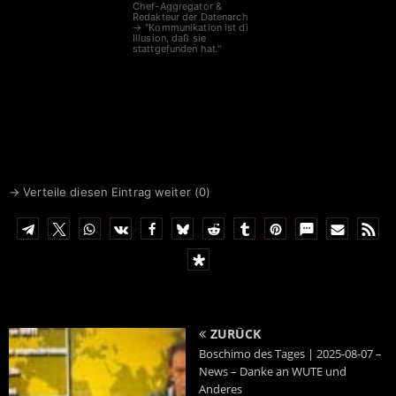
Chef-Aggregator &
Redakteur der Datenarche
→ "Kommunikation ist die
Illusion, daß sie
stattgefunden hat."
→ Verteile diesen Eintrag weiter (
0
)
ZURÜCK
Boschimo des Tages | 2025-08-07 –
News – Danke an WUTE und
Anderes