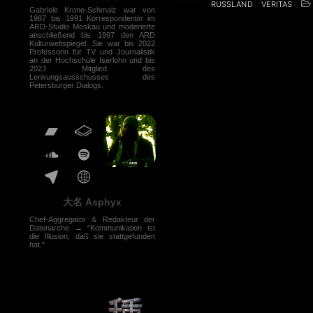
RUSSLAND
VERITAS
Gabriele Krone-Schmalz war von
1987 bis 1991 Korrespondentin im
ARD-Studio Moskau und moderierte
anschließend bis 1997 den ARD
Kulturweltspiegel. Sie war bis 2022
Professorin für TV und Journalistik
an der Hochschule Iserlohn und bis
2023 Mitglied des
Lenkungsausschusses des
Petersburger Dialogs.
大名 Asphyx
Chef-Aggregator & Redakteur der
Datenarche → "Kommunikation ist
die Illusion, daß sie stattgefunden
hat."