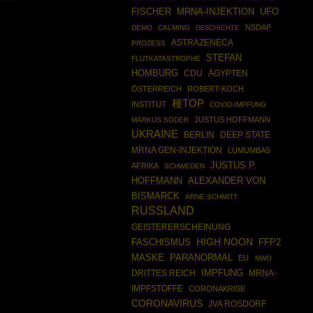
FISCHER
MRNA-INJEKTION
UFO
NSDAP
DEMO
CALMING
GESCHICHTE
ASTRAZENECA
PROZESS
STEFAN
FLUTKATASTROPHE
HOMBURG
CDU
ÄGYPTEN
ÖSTERREICH
ROBERT-KOCH
種TOP
INSTITUT
COVID-IMPFUNG
JUSTUS HOFFMANN
MARKUS SÖDER
UKRAINE
BERLIN
DEEP STATE
MRNA GEN-INJEKTION
LUMUMBAS
JUSTUS P.
AFRIKA
SCHWEDEN
HOFFMANN
ALEXANDER VON
BISMARCK
ARNE SCHMITT
RUSSLAND
GEISTERERSCHEINUNG
HIGH NOON
FASCHISMUS
FFP2
PARANORMAL
MASKE
EU
NWO
DRITTES REICH
IMPFUNG
MRNA-
IMPFSTOFFE
CORONAKRISE
CORONAVIRUS
JVA ROSDORF