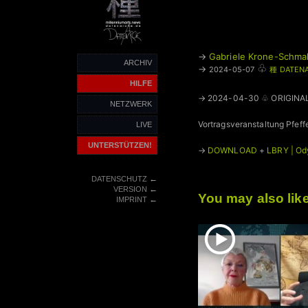
→
Gabriele Krone-Schma
ARCHIV
♧
→
2024-05-07
種 DATEN
HILFE
→ 2024-04-30 ♧ ORIGINA
NETZWERK
Vortragsveranstaltung Pfeffe
LIVE
UNTERSTÜTZEN!
→
DOWNLOAD
+
LBRY | Od
←
DATENSCHUTZ
←
VERSION
You may also lik
←
IMPRINT