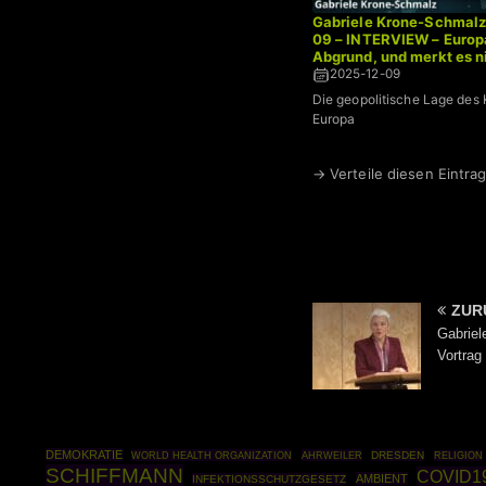
Gabriele Krone-Schmalz
09 – INTERVIEW – Europ
Abgrund, und merkt es n
2025-12-09
Die geopolitische Lage des 
Europa
→ Verteile diesen Eintrag
ZUR
Gabriel
Vortrag
DEMOKRATIE
WORLD HEALTH ORGANIZATION
AHRWEILER
DRESDEN
RELIGION
SCHIFFMANN
COVID1
AMBIENT
INFEKTIONSSCHUTZGESETZ