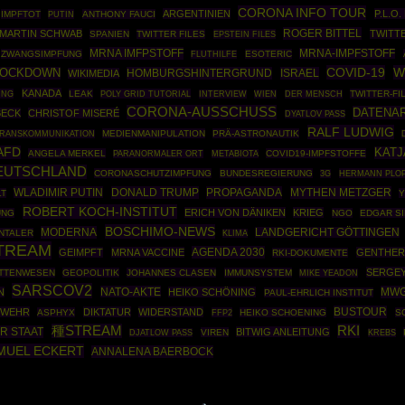
CORONA INFO TOUR
ARGENTINIEN
P.L.O
IMPFTOT
PUTIN
ANTHONY FAUCI
ROGER BITTEL
MARTIN SCHWAB
TWITT
SPANIEN
TWITTER FILES
EPSTEIN FILES
MRNA IMFPSTOFF
MRNA-IMPFSTOFF
ZWANGSIMPFUNG
ESOTERIC
FLUTHILFE
COVID-19
W
LOCKDOWN
HOMBURGSHINTERGRUND
ISRAEL
WIKIMEDIA
KANADA
UNG
LEAK
POLY GRID TUTORIAL
TWITTER-FI
INTERVIEW
WIEN
DER MENSCH
CORONA-AUSSCHUSS
DATENA
BECK
CHRISTOF MISERÉ
DYATLOV PASS
RALF LUDWIG
MEDIENMANIPULATION
PRÄ-ASTRONAUTIK
RANSKOMMUNIKATION
AFD
KAT
ANGELA MERKEL
COVID19-IMPFSTOFFE
PARANORMALER ORT
METABIOTA
EUTSCHLAND
CORONASCHUTZIMPFUNG
BUNDESREGIERUNG
HERMANN PLO
3G
WLADIMIR PUTIN
DONALD TRUMP
PROPAGANDA
MYTHEN METZGER
LT
Y
ROBERT KOCH-INSTITUT
ERICH VON DÄNIKEN
KRIEG
UNG
NGO
EDGAR S
BOSCHIMO-NEWS
MODERNA
LANDGERICHT GÖTTINGEN
NTALER
KLIMA
STREAM
AGENDA 2030
GEIMPFT
MRNA VACCINE
GENTHER
RKI-DOKUMENTE
SERGEY
TTENWESEN
GEOPOLITIK
JOHANNES CLASEN
IMMUNSYSTEM
MIKE YEADON
SARSCOV2
NATO-AKTE
MW
N
HEIKO SCHÖNING
PAUL-EHRLICH INSTITUT
BUSTOUR
SWEHR
DIKTATUR
WIDERSTAND
ASPHYX
FFP2
HEIKO SCHOENING
S
種STREAM
RKI
ER STAAT
BITWIG ANLEITUNG
VIREN
DJATLOW PASS
KREBS
MUEL ECKERT
ANNALENA BAERBOCK