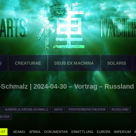
U
CREATURAE
DEUS EX MACHINA
SOLARIS
Schmalz | 2024-04-30 – Vortrag – Russland 
GABRIELE KRONE-SCHMALZ
NATO
PFEFFERBERGTHEATER
RUSSLAND
EITER
-07
ADAMU
AFRIKA
DOKUMENTAR
ERMITTLUNG
EUROPA
IMPERIUM