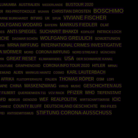
BUSTOUR 2020
. LUMUMBA
AUSTRALIEN
NIEDERLANDE
BOSCHIMO
CHRISTIAN DROSTEN
ER
RKI-PROTOKOLLE
WUHAN
VIVIANE FISCHER
BITWIG
UK
ARNE BURKHARDT
SPUK
OLFGANG WODARG
MARKUS FIEDLER
OLAF
BAYERN
ANTI-SPIEGEL
SUCHARIT BHAKDI
PATRICK LOCH
LES
KOPILOT
WOLFGANG GREULICH
RCHE
SOWJETUNION
DAGMAR SCHÖN
MRNA IMPFUNG
INTERNATIONAL CRIMES INVESTIGATIVE
DIVI
JA WÖRMER
CORONA IMPFUNG
MORD
NORD STREAM 2
MÜNCHEN
USA
GREAT RESET
PPA
KLIMAWANDEL
DER SCHWARZE KANAL
CORONA INFO TOUR 2020
HITLER
GRAPHENOXID
OUTUBE
MRNA-
KARL LAUTERBACH
ALIEN
IEMUND
MARKUS HAINTZ
COSMO
THOMAS RÖPER
AFRIKA
OSM
ITALIEN
LOFI
FLUTOPFERHILFE
MASKENZWANG
GESCHICHTEN AUS
CHINA
APIE
VIRUS
MUSIC
PFIZER
WHO
 FILBERT
TIEFENSTAAT
QUERDENKEN 711
VCV RACK
ICIC
REALPOLITIK
GFD
WEF
種DEUS
GENOZID
WIRTSCHAFTSKRISE
COUNTY BLUFF
DEUTSCHLAND GESCHICHTE
RKI-FILES
CHWEIZ
STIFTUNG CORONA-AUSSCHUSS
PEI
ANTISEMITISMUS