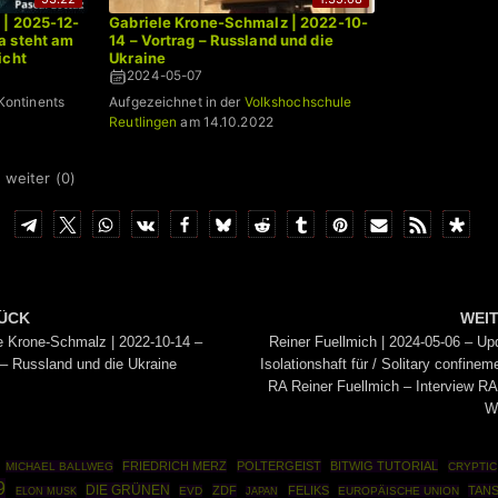
 | 2025-12-
Gabriele Krone-Schmalz | 2022-10-
a steht am
14 – Vortrag – Russland und die
icht
Ukraine
2024-05-07
Kontinents
Aufgezeichnet in der
Volkshochschule
Reutlingen
am 14.10.2022
 weiter (
0
)
ÜCK
WEI
e Krone-Schmalz | 2022-10-14 –
Reiner Fuellmich | 2024-05-06 – Up
 – Russland und die Ukraine
Isolationshaft für / Solitary confineme
RA Reiner Fuellmich – Interview RA
W
FRIEDRICH MERZ
POLTERGEIST
BITWIG TUTORIAL
MICHAEL BALLWEG
CRYPTIC
9
DIE GRÜNEN
ZDF
FELIKS
TANS
EVD
EUROPÄISCHE UNION
ELON MUSK
JAPAN