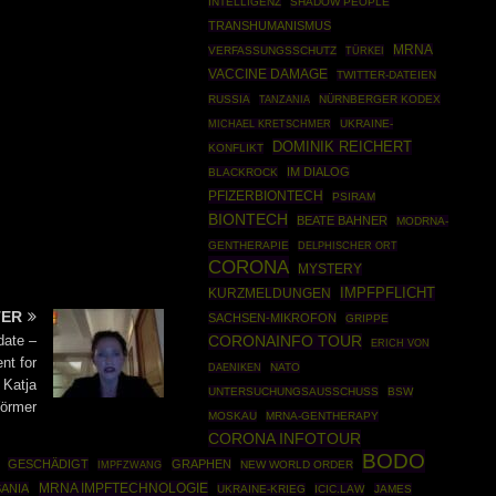
INTELLIGENZ
SHADOW PEOPLE
TRANSHUMANISMUS
MRNA
VERFASSUNGSSCHUTZ
TÜRKEI
VACCINE DAMAGE
TWITTER-DATEIEN
RUSSIA
NÜRNBERGER KODEX
TANZANIA
UKRAINE-
MICHAEL KRETSCHMER
DOMINIK REICHERT
KONFLIKT
IM DIALOG
BLACKROCK
PFIZERBIONTECH
PSIRAM
BIONTECH
BEATE BAHNER
MODRNA-
GENTHERAPIE
DELPHISCHER ORT
CORONA
MYSTERY
IMPFPFLICHT
KURZMELDUNGEN
TER
SACHSEN-MIKROFON
GRIPPE
date –
CORONAINFO TOUR
ERICH VON
nt for
NATO
DAENIKEN
 Katja
UNTERSUCHUNGSAUSSCHUSS
BSW
örmer
MOSKAU
MRNA-GENTHERAPY
CORONA INFOTOUR
BODO
GESCHÄDIGT
GRAPHEN
IMPFZWANG
NEW WORLD ORDER
MRNA IMPFTECHNOLOGIE
ANIA
UKRAINE-KRIEG
ICIC.LAW
JAMES