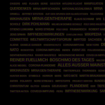
MANIPULATION
O'KEEFE
ARD
PLAUEN
SERIE
GEISTER
HITLERS FLUCHT
MRNA
QUERDENKEN
MRNA-IMPFSCHADEN
NATIONALSOZIALISMUS
ORWELL
JEFFREY EPSTEIN
TELEGRAM
AUF DEN SPUREN DER ALLMÄCHTIGEN
MRNA-GENTHERAPIE
WIKIHAUSEN
KLAUS SCHWAB
SPD
DIRK POHLMANN
SCHOLZ
WILHELM DOMKE-SCHULZ
POLY GRID ANLEIT
OTIENO LUMUMBA
NORD STREAM
FRANKREICH
ROBERT HA
POLY GRID
WIKIPEDIA
IMPFNEBENWIRKUNGEN
JENS SPAHN
DYATLOW PASS
T
COMMITTEE
WELTWIRTSCHAFTSFORUM
IMPFTOD
SACHSEN
D
ALIENS
DANIELE GANSER
CORONAIMPFUNG
NEW YORK
KINDERSCHUTZ
NATO
CORONA-IMPFUNG
EVENT 201
BIOWAFFEN
INDIEN
POLIZEIGEWA
GENTHERAPEUTIKA
RAINER MAUSFELD
MEDIZINISCHE MASKE
COVID-19-IMPF
BOSCHIMO DES TAGES
REINER FUELLMICH
MULDE
ALLES AUSSER MAIN
CORONA-PLANDEMIE
ALICE WEIDEL
WIKIHAUSEN
MRNA GEN-THERAPIE
TWITTERFILES
THÜRINGEN
SCHA
NATO AKTE
MARTIN BRAUKMAN
SYMBOLS
HORROR
MARS
HUNTER BIDEN
BUNDE
ANTIFA
POLARITY
NORD STREAM 1
IMPFSTOFFE
PROJECT VERITAS
PLANDEMIE
TIEF
CHRISTENTUM
GELEUGNET
GLITCH
DÄMON
DDR
SA
IMPFNEBENWIRKUNG
COVID19-IMPFUNG
TWITTER AKTEN
PERU