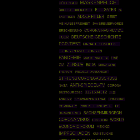
MASKENPFLICHT
GÖTTINGEN
BILL GATES
ÜBERSTERBLICHKEIT
2G
ADOLF HITLER
GEIST
SKEPTIKER
MEINUNGSFREIHEIT
JVA BREMERVÖRDE
CORONA INFO REVIVAL
ERSCHEINUNG
DEUTSCHE GESCHICHTE
TOUR
PCR-TEST
MRNA-TECHNOLOGIE
JOHNSON AND JOHNSON
PANDEMIE
UAP
MASKENATTEST
ZENSUR
CIA
B0108
MRNA GENE
THERAPY
PROJECT DARKKNIGHT
STIFTUNG CORONA-AUSCHUSS
ANTI-SPIEGEL-TV
NASA
CORONA
3121534312
BUSTOUR 2020
大名
ASPHYX
SCHWARZER KANAL
HOMBURG
FBI
COMIRNATY
ROBERT KENNEDY JR.
SACHSENMIKROFON
UKRAINEKRIEG
CORONA VIRUS
WORLD
SINSHEIM
ECONOMIC FORUM
MEXIKO
IMPFSCHADEN
KÜNSTLICHE