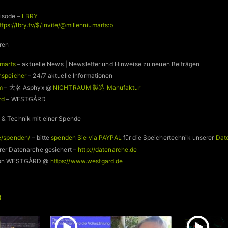
isode –
LBRY
ttps://lbry.tv/$/invite/@millenniumarts:b
ren
umarts
– aktuelle News | Newsletter und Hinweise zu neuen Beiträgen
nspeicher
– 24/7 aktuelle Informationen
m
– 大名 Asphyx @
NICHTRAUM 製造 Manufaktur
rd
– WESTGÅRD
 & Technik mit einer Spende
e/spenden/
– bitte
spenden Sie via PAYPAL
für die Speichertechnik unserer
Dat
rer Datenarche gesichert –
http://datenarche.de
 von WESTGÅRD @
https://www.westgard.de
e