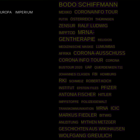
BODO SCHIFFMANN
CORONAINFO TOUR
EUROPA
IMPERIUM
MEXIKO
ÖSTERREICH
PUTIN
THÜRINGEN
RALF LUDWIG
ZENSUR
MRNA-
IMPFTOD
GENTHERAPIE
RELIGION
LUMUMBAS
MEDIZINISCHE MASKE
CORONA-AUSSCHUSS
AFRIKA
CORONA INFO TOUR
CORONA
UAP
BUSTOUR 2020
QUERDENKEN 711
FBI
JOHANNES CLASEN
HOMBURG
RKI
ROBERT-KOCH
SCHWEIZ
PFIZER
INSTITUT
EPSTEIN FILES
ANTONIA FISCHER
HITLER
IMPFSTOFFE
POLIZEIGEWALT
ICIC
MRNA
TRANSKOMMUNIKATION
MARKUS FIEDLER
BITWIG
MYTHEN METZGER
ANLEITUNG
GESCHICHTEN AUS WIKIHAUSEN
WOLFGANG GREULICH