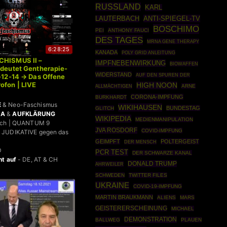
RUSSLAND
KARL
ANTI-SPIEGEL-TV
LAUTERBACH
BOSCHIMO
PEI
ANTHONY FAUCI
DES TAGES
MRNA GENE THERAPY
6:28:25
KANADA
POLY GRID ANLEITUNG
CHISMUS II –
IMPFNEBENWIRKUNG
BIOWAFFEN
edeutet Gentherapie-
WIDERSTAND
1-12-14 → Das Offene
AUF DEN SPUREN DER
ofon | LIVE
HIGH NOON
ARNE
ALLMÄCHTIGEN
CORONA-IMPFUNG
BURKHARDT
E
& Neo-Faschismus
WIKIHAUSEN
BUNDESTAG
GLITCH
DA
&
AUFKLÄRUNG
WIKIPEDIA
MEDIENMANIPULATION
bach | QUANTUM 9
JVA ROSDORF
COVID-IMPFUNG
 JUDIKATIVE gegen das
GEIMPFT
POLTERGEIST
DER MENSCH
D
PCR TEST
DER SCHWARZE KANAL
ht auf
- DE, AT & CH
DONALD TRUMP
AHRWEILER
SCHWEDEN
TWITTER FILES
UKRAINE
COVID-19-IMPFUNG
MARTIN BRAUKMANN
ALIENS
MARS
GEISTERERSCHEINUNG
MICHAEL
DEMONSTRATION
BALLWEG
PLAUEN