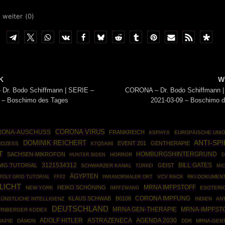
 weiter (
0
)
K
W
Dr. Bodo Schiffmann | SERIE –
CORONA – Dr. Bodo Schiffmann |
 – Boschimo des Tages
2021-03-09 – Boschimo 
CORONA VIRUS
RONA-AUSCHUSS
FRANKREICH
ASPHYX
EUROPÄISCHE UNI
DOMINIK REICHERT
ANTI-SP
EVENT 201
GENTHERAPIE
ROZESS
X7Q5A96
T
HOMBURGSHINTERGRUND
SACHSEN-MIKROFON
HORROR
HUNTER BIDEN
D
3121534312
WIG TUTORIAL
GEIST
BILL GATES
SCHWARZER KANAL
TÜRKEI
MI
ÄGYPTEN
POLY GRID TUTORIAL
FFP2
VCV RACK
RKI-DOKUMEN
PARANORMALER ORT
LICHT
MRNA IMFPSTOFF
HEIKO SCHÖNING
NEW YORK
IMPFZWANG
ESOTERI
KLAUS SCHWAB
B0108
CORONA IMPFUNG
KÜNSTLICHE INTELLIGENZ
INDIEN
AN
DEUTSCHLAND
MRNA GEN-THERAPIE
MRNA-IMPFST
RNBERGER KODEX
ADOLF HITLER
ASTRAZENECA
AGENDA 2030
APIE
DÄMON
DDR
MRNA-GEN