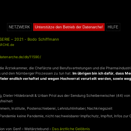
NETZWERK
Unterstütze den Betrieb der Datenarche!
HILFE
SERIE – 2021 - Bodo Schiffmann
RCHE.de
/datenarche.de/db/11590/
ie Ärztekammer, die Chefärzte und Berufsvertretungen und die Pharmaindust
s und den Nürnberger Prozessen zu tun hat.
Im übrigen bin ich dafür, dass Me
ieler endlich verhaftet und wegen Hochverrat verurteilt werden, sowie we
”
g, Dieter Hildebrandt & Urban Priol aus der Sendung Scheibenwischer (44) vo
freiheit
ern, Institute, Postenschieberei, Lehrstuhlinhaber, Nachkriegszeit
andemie keine Pandemie, nicht nachweisbarer Impfschutz, Impftot, Infos zur 
ion von Genf – Weltärztebund –
Das ärztliche Gelöbnis