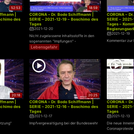
52:53
18:59
ffmann |
CORONA – Dr. Bodo Schiffmann |
CORONA – Dr.
schimo des
SERIE – 2021-12-19 – Boschimo des
SERIE – 2021-
Tages
Tages – Komm
Regierungser
2021-12-20
2021-12-19
Nicht zugelassene Inhaltsstoffe in den
Kommentar zur 
sogenannten "Impfungen" -
Lebensgefahr
20:18
20:25
ffmann |
CORONA – Dr. Bodo Schiffmann |
CORONA – Dr.
schimo des
SERIE – 2021-12-16 – Boschimo des
SERIE – 2021-
Tages
Tages
2021-12-17
2021-12-13
etzung"
Impfvergewaltigung bei der Bundeswehr
Die neue Innenm
Coronaproteste 