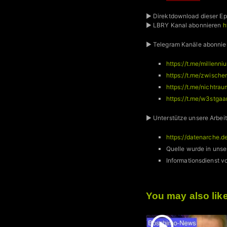
► Direktdownload dieser Ep
► LBRY Kanal abonnieren
h
► Telegram Kanäle abonnie
https://t.me/millenni
https://t.me/zwische
https://t.me/nichtrau
https://t.me/w3stgaa
► Unterstütze unsere Arbeit
https://datenarche.d
Quelle wurde in unse
Informationsdienst
You may also lik