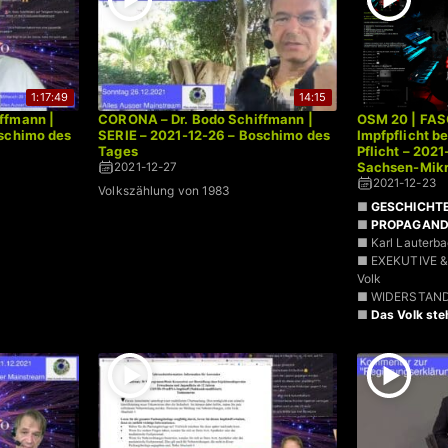
1:17:49
14:15
ffmann |
CORONA – Dr. Bodo Schiffmann |
OSM 20 | FAS
oschimo des
SERIE – 2021-12-26 – Boschimo des
Impfpflicht b
Tages
Pflicht – 202
Sachsen-Mikr
2021-12-27
2021-12-23
Volkszählung von 1983
■
GESCHICHT
■
PROPAGAN
■ Karl Lauter
■ EXEKUTIVE &
Volk
■ WIDERSTAN
■
Das Volk ste