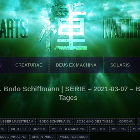
U
CREATURAE
DEUS EX MACHINA
SOLARIS
 Bodo Schiffmann | SERIE – 2021-03-07 – 
Tages
AUSSER MAINSTREAM
BODO SCHIFFMANN
BOSCHIMO DES TAGES
CORONA
ENF
DIETER HILDEBRANDT
IMPFNEBENWIRKUNG
IMPFTOT
IMPFUNG
MRN
INDELAMBULANZ
URBAN PRIOL
WELTÄRZTEBUND