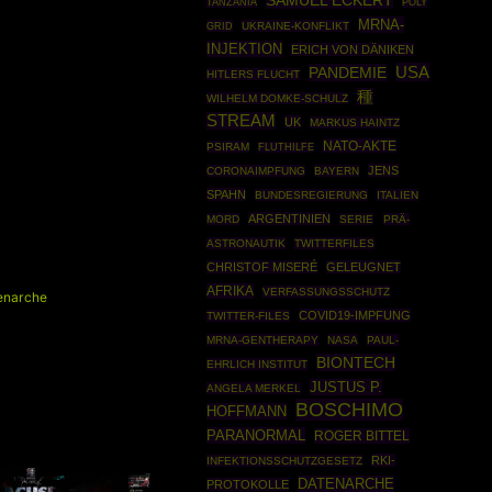
SAMUEL ECKERT
POLY
TANZANIA
MRNA-
GRID
UKRAINE-KONFLIKT
INJEKTION
ERICH VON DÄNIKEN
USA
PANDEMIE
HITLERS FLUCHT
種
WILHELM DOMKE-SCHULZ
STREAM
UK
MARKUS HAINTZ
NATO-AKTE
PSIRAM
FLUTHILFE
JENS
CORONAIMPFUNG
BAYERN
SPAHN
BUNDESREGIERUNG
ITALIEN
ARGENTINIEN
MORD
SERIE
PRÄ-
ASTRONAUTIK
TWITTERFILES
CHRISTOF MISERÉ
GELEUGNET
AFRIKA
VERFASSUNGSSCHUTZ
enarche
COVID19-IMPFUNG
TWITTER-FILES
MRNA-GENTHERAPY
NASA
PAUL-
BIONTECH
EHRLICH INSTITUT
JUSTUS P.
ANGELA MERKEL
BOSCHIMO
HOFFMANN
PARANORMAL
ROGER BITTEL
RKI-
INFEKTIONSSCHUTZGESETZ
DATENARCHE
PROTOKOLLE