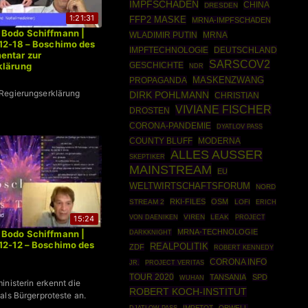
IMPFSCHADEN
CHINA
DRESDEN
1:21:31
FFP2 MASKE
MRNA-IMPFSCHADEN
 Bodo Schiffmann |
WLADIMIR PUTIN
MRNA
12-18 – Boschimo des
IMPFTECHNOLOGIE
DEUTSCHLAND
entar zur
SARSCOV2
klärung
GESCHICHTE
NDR
MASKENZWANG
PROPAGANDA
Regierungserklärung
DIRK POHLMANN
CHRISTIAN
VIVIANE FISCHER
DROSTEN
CORONA-PANDEMIE
DYATLOV PASS
COUNTY BLUFF
MODERNA
ALLES AUSSER
SKEPTIKER
MAINSTREAM
EU
WELTWIRTSCHAFTSFORUM
NORD
RKI-FILES
OSM
STREAM 2
LOFI
ERICH
VIREN
LEAK
PROJECT
15:24
VON DAENIKEN
MRNA-TECHNOLOGIE
 Bodo Schiffmann |
DARKKNIGHT
12-12 – Boschimo des
REALPOLITIK
ZDF
ROBERT KENNEDY
CORONA INFO
JR.
PROJECT VERITAS
TOUR 2020
TANSANIA
SPD
WUHAN
inisterin erkennt die
ROBERT KOCH-INSTITUT
als Bürgerproteste an.
IMPFTOT
ORWELL