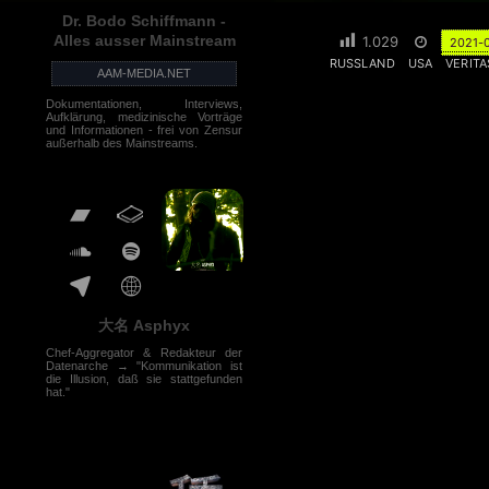
Dr. Bodo Schiffmann -
Alles ausser Mainstream
1.029
2021-
RUSSLAND
USA
VERITA
AAM-MEDIA.NET
Dokumentationen, Interviews,
Aufklärung, medizinische Vorträge
und Informationen - frei von Zensur
außerhalb des Mainstreams.
大名 Asphyx
Chef-Aggregator & Redakteur der
Datenarche → "Kommunikation ist
die Illusion, daß sie stattgefunden
hat."