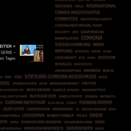
DJATLOW PASS
INTERNATIONAL
SACHSEN
VIRUS
CRIMES INVESTIGATIVE
COMMITTEE
ÜBERSTERBLICHKEIT
CORONA INFO REVIVAL TOUR
GRAPHENOXID
POLARITY
ARD
CORONA
MANIPULATION
STEFAN HOMBURG
MRNA
EITER
IMPFUNG
MÜNCHEN
KREBS
KLIMA
 SERIE –
BUSTOUR
GESCHÄDIGT
des Tages
EVD
JAPAN
IM DIALOG
GESCHICHTE
WIKIMEDIA
ZWANGSIMPFUNG
種DEUS
STIFTUNG CORONA-AUSSCHUSS
CDU
ON
NWO
ALICE
IEGEL
TWITTER
DAGMAR SCHÖN
SPUK
MEINUNGSFREIHEIT
BEATE BAHNER
DANIELE GANSER
MASKENATTEST
ELPHISCHER ORT
BUSTOUR 2020
JAMES O'KEEFE
SPANIEN
CHAEL KRETSCHMER
METABIOTA
CORONA INFOTOUR
THOMAS RÖPER
TE
COSMO
ELON MUSK
DEEP STATE
CHRISTENTUM
DEMOKRATIE
C
EDGAR SIEMUND
BSW
2G
GREAT
LOCKDOWN
ROBERT HABECK
FELIKS
TISEMITISMUS
OFFE
JOHNSON AND JOHNSON
NORD
PERU
JVA BREMERVÖRDE
ANNALENA BAERBOCK
QUERDENKEN
THERAPEUTIKA
MUSIC