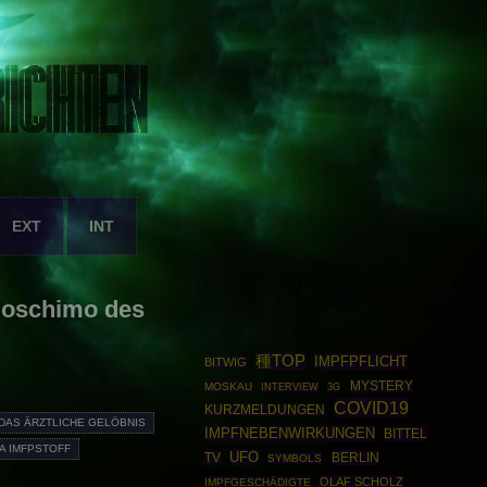
EXT
INT
Boschimo des
種TOP
IMPFPFLICHT
BITWIG
MYSTERY
MOSKAU
INTERVIEW
3G
COVID19
KURZMELDUNGEN
DAS ÄRZTLICHE GELÖBNIS
IMPFNEBENWIRKUNGEN
BITTEL
A IMFPSTOFF
UFO
TV
BERLIN
SYMBOLS
OLAF SCHOLZ
IMPFGESCHÄDIGTE