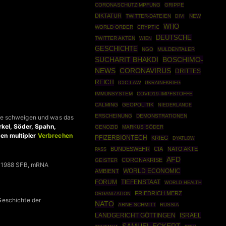
CORONASCHUTZIMPFUNG
GRIPPE
DIKTATUR
TWITTER-DATEIEN
NEW
DIVI
WHO
WORLD ORDER
CRYPTIC
DEUTSCHE
TWITTER AKTEN
WIEN
GESCHICHTE
NGO
MULDENTALER
BOSCHIMO-
SUCHARIT BHAKDI
NEWS
CORONAVIRUS
DRITTES
REICH
ICIC.LAW
UKRAINEKRIEG
IMMUNSYSTEM
COVID19-IMPFSTOFFE
CALMING
GEOPOLITIK
NIEDERLANDE
ERSCHEINUNG
DEMONSTRATIONEN
rie schweigen und was das
rkel, Söder, Spahn,
GENOZID
MARKUS SÖDER
gen multipler
Verbrechen
PFIZERBIONTECH
KRIEG
DYATLOW
BUNDESWEHR
CIA
NATO AKTE
PASS
AFD
CORONAKRISE
GEISTER
n 1988 SFB, mRNA
WORLD ECONOMIC
AMBIENT
FORUM
TIEFENSTAAT
WORLD HEALTH
FRIEDRICH MERZ
ORGANIZATION
Geschichte der
NATO
ARNE SCHMITT
RUSSIA
ISRAEL
LANDGERICHT GÖTTINGEN