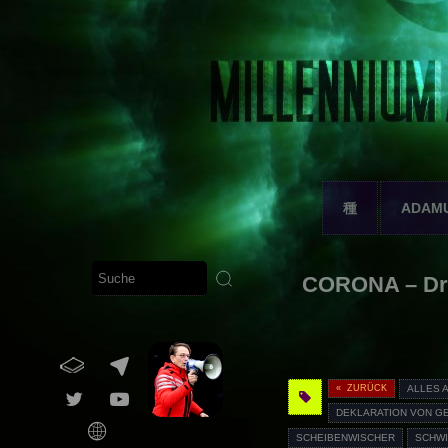
種
ADAM
CORONA – Dr.
« ZURÜCK
ALLES 
DEKLARATION VON G
SCHEIBENWISCHER
SCHW