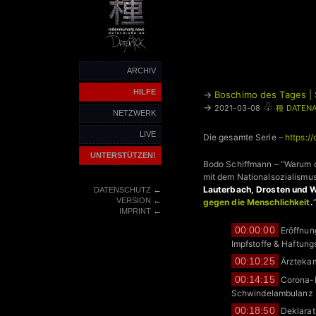
ARCHIV
HILFE
→
Boschimo des Tages | 
♧
→
2021-03-08
種 DATENA
NETZWERK
LIVE
Die gesamte Serie –
https:/
UNTERSTÜTZEN!
Bodo Schiffmann – “Warum d
mit dem Nationalsozialismu
Lauterbach, Drosten und W
←
DATENSCHUTZ
←
VERSION
gegen die Menschlichkeit
.
←
IMPRINT
00:00:00
Eröffnun
Impfstoffe & Haftungs
00:10:25
Ärztekamm
00:14:15
Corona-P
Schwindelambulanz
00:18:50
Deklarat