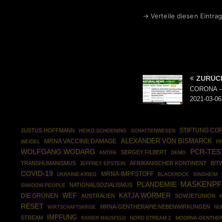
→ Verteile diesen Eintrag
ZURÜC
CORONA – 
2021-03-06
STIFTUNG CO
JUSTUS HOFFMANN
HEIKO SCHOENING
SCHATTENWESEN
ALEXANDER VON BISMARCK
MRNA VACCINE DAMAGE
WEIDEL
P
WOLFGANG WODARG
PCR-TES
SERGEY FILBERT
ANTIFA
DEMO
TRANSHUMANISMUS
AFRIKANISCHER KONTINENT
BIT
JEFFREY EPSTEIN
COVID-19
MRNA-IMPFSTOFF
UKRAINE-KRIEG
BLACKROCK
SINSHEIM
MASKENPF
PLANDEMIE
NATIONALSOZIALISMUS
SHADOW PEOPLE
DIE GRÜNEN
WEF
KATJA WÖRMER
AUSTRALIEN
SOWJETUNION
RESET
MRNA-GENTHERAPIE NEBENWIRKUNGEN
WIRTSCHAFTSKRISE
NÜ
IMPFUNG
STREAM
RAINER MAUSFELD
NORD STREAM 1
MODRNA-GENTHER