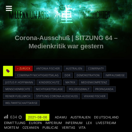
Corona-Ausschuß | SITZUNG 64 –
Medienkritik war gestern
« ZURÜCK
ANTONIA FISCHER
AUSTRALIEN
COMIRNATY
COMIRNATY NICHTIGKEITSKLAG
DDR
DEMONSTRATION
IMPFAUSWEISE
JUSTUS P. HOFFMANN
KINDERSCHUTZ
MATRIX
MEDIENKOMPETENZ
MENSCHENRECHTE
NICHTIGKEITSKLAGE
POLIZEIGEWALT
PROPAGANDA
REINER FUELLMICH
STIFTUNG CORONA-AUSSCHUSS
VIVIANE FISCHER
WELTWIRTSCHAFTSKRISE
634
2021-08-06
ADAMU
AUSTRALIEN
DEUTSCHLAND
ERMITTLUNG
EUROPA
IMPERIUM
INFERNUM
LEX
LIVESTREAM
MORTEM
OZEANIEN
PUBLICAE
VERITAS
VITA