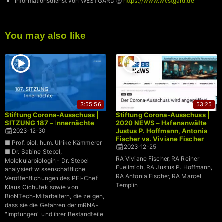
Informationsdienst von WESTGÅRD @
https://www.westgard.de
You may also like
3:55:56
53:25
Stiftung Corona-Ausschuss |
Stiftung Corona-Ausschuss |
SITZUNG 187 – Innernächte
2020 NEWS – Hafenanwälte
Justus P. Hoffmann, Antonia
2023-12-30
Fischer vs. Viviane Fischer
■ Prof. biol. hum. Ulrike Kämmerer
2023-12-25
■ Dr. Sabine Stebel,
RA Viviane Fischer, RA Reiner
Molekularbiologin - Dr. Stebel
Fuellmich, RA Justus P. Hoffmann,
analysiert wissenschaftliche
RA Antonia Fischer, RA Marcel
Veröffentlichungen des PEI-Chef
Templin
Klaus Cichutek sowie von
BioNTech-Mitarbeitern, die zeigen,
dass sie die Gefahren der mRNA-
"Impfungen" und ihrer Bestandteile