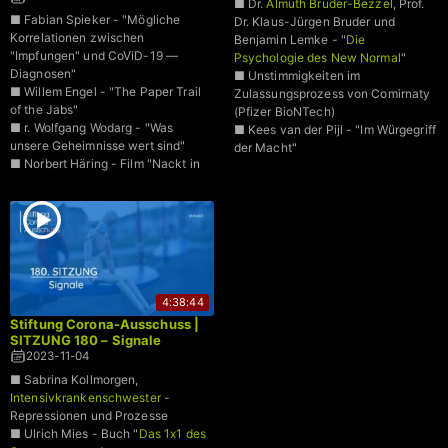
■ Dr.
Almuth Bruder-Bezzel
, Prof.
■ Fabian Spieker - "Mögliche
Dr. Klaus-Jürgen Bruder und
Korrelationen zwischen
Benjamin Lemke - "
Die
"Impfungen" und CoViD-19 —
Psychologie des New Normal
"
Diagnosen"
■ Unstimmigkeiten im
■ Willem Engel - "The Paper Trail
Zulassungsprozess von Comirnaty
of the Jabs"
(Pfizer BioNTech)
■ r. Wolfgang Wodarg - "Was
■ Kees van der Pijl - "Im Würgegriff
unsere Geheimnisse wert sind"
der Macht"
■ Norbert Häring - Film "Nackt in
der Gesundheits-Cloud"
4:38:44
Stiftung Corona-Ausschuss |
SITZUNG 180 – Signale
2023-11-04
■ Sabrina Kollmorgen,
Intensivkrankenschwester
-
Repressionen und Prozesse
■ Ulrich Mies - Buch "
Das 1x1 des