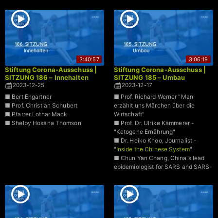
ganz genau einschätzen konnten
3:40:57
3:06:19
Stiftung Corona-Ausschuss |
Stiftung Corona-Ausschuss |
SITZUNG 186 – Innehalten
SITZUNG 185 – Umbau
2023-12-25
2023-12-17
■ Bert Ehgartner
■ Prof. Richard Werner "Man
■ Prof. Christian Schubert
erzählt uns Märchen über die
■ Pfarrer Lothar Mack
Wirtschaft"
■ Shelby Hosana Thomson
■ Prof. Dr. Ulrike Kämmerer -
"Ketogene Ernährung"
■ Dr. Heiko Khoo, Journalist -
"
Inside the Chinese System
"
■ Chun Yan Chang, China's lead
epidemiologist for SARS and SARS-
CoV-2