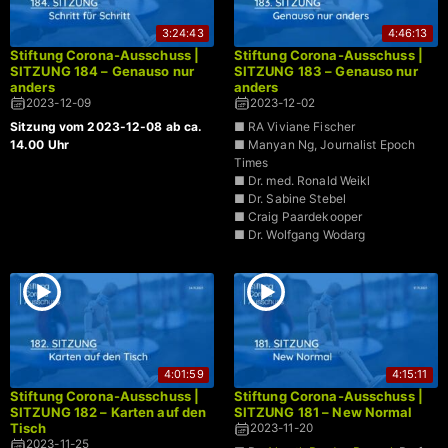
3:24:43
4:46:13
Stiftung Corona-Ausschuss |
Stiftung Corona-Ausschuss |
SITZUNG 184 – Genauso nur
SITZUNG 183 – Genauso nur
anders
anders
2023-12-09
2023-12-02
Sitzung vom 2023-12-08 ab ca.
■ RA Viviane Fischer
14.00 Uhr
■ Manyan Ng, Journalist Epoch
Times
■ Dr. med. Ronald Weikl
■ Dr. Sabine Stebel
■ Craig Paardekooper
■ Dr. Wolfgang Wodarg
4:01:59
4:15:11
Stiftung Corona-Ausschuss |
Stiftung Corona-Ausschuss |
SITZUNG 182 – Karten auf den
SITZUNG 181 – New Normal
Tisch
2023-11-20
2023-11-25