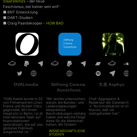
Staatsterrors
– der neue
Faschismus, der keiner sein will"
■ BNT Entwicklung
■ DART-Studien
■ Craig Paardekooper -
HOW BAD
IS MY BATCH
■ VAIDS
OVALmedia
Stiftung Corona-
大名 Asphyx
Ausschuss
"OVALmedia wurde in 2002
"Wir wollen untersuchen,
Chef-Aggregator &
von Filmemachern Lilian
warum die Bundes- und
Redakteur der Datenarche
Franck und Robert Cibis
Landesregierungen
→ "Kommunikation ist die
gegründet. Mit ihrem
beispiellose
Illusion, daß sie
Hauptsitz in Berlin, ist das
Beschränkungen verhängt
stattgefunden hat."
internationale Team auf
haben und welche Folgen
Koproduktionen
diese für die Menschen
spezialisiert, die auf unser
hatten. Wir fördern
globales Publikum
WISSENSCHAFTLICHE
ausgerichtet ist. "
STUDIEN