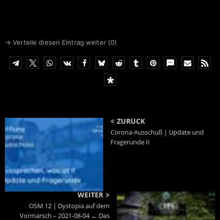
auf diesem Gebiet. Unser
Spenden bitte an
Corona-Ausschuss nimmt
zeitnah seine Arbeit auf, die
IBAN
DE6641660124001717
Sitzungen werden live
0700
gestreamt."
BIC
GENODEM1LPS
→ Verteile diesen Eintrag weiter (
0
)
ZURÜCK
Corona-Ausschuß | Update und
Fragerunde II
WEITER
OSM 12 | Dystopia auf dem
Vormarsch – 2021-08-04 ← Das