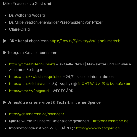
Mike Yeadon – zu Gast sind
Dr. Wolfgang Wodarg
Dr. Mike Yeadon, ehemaliger Vizepräsident von Pfizer
Claire Craig
► LBRY Kanal abonnieren
https://lbry.tv/$/invite/@millenniumarts:b
► Telegram Kanäle abonnieren
https://t.me/millenniumarts
– aktuelle News | Newsletter und Hinweise
zu neuen Beiträgen
https://t.me/zwischenspeicher
– 24/7 aktuelle Informationen
https://t.me/nichtraum
– 大名 Asphyx @
NICHTRAUM 製造 Manufaktur
https://t.me/w3stgaard
– WESTGÅRD
► Unterstütze unsere Arbeit & Technik mit einer Spende
https://datenarche.de/spenden/
Quelle wurde in unserer Datenarche gesichert –
http://datenarche.de
Informationsdienst von WESTGÅRD @
https://www.westgard.de