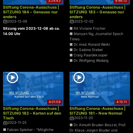
3:24:43
4:46:13
Stiftung Corona-Ausschuss |
Stiftung Corona-Ausschuss |
SITZUNG 184 – Genauso nur
SITZUNG 183 – Genauso nur
anders
anders
2023-12-09
2023-12-02
Sitzung vom 2023-12-08 ab ca.
■ RA Viviane Fischer
14.00 Uhr
■ Manyan Ng, Journalist Epoch
Times
■ Dr. med. Ronald Weikl
■ Dr. Sabine Stebel
■ Craig Paardekooper
■ Dr. Wolfgang Wodarg
4:01:59
4:15:11
Stiftung Corona-Ausschuss |
Stiftung Corona-Ausschuss |
SITZUNG 182 – Karten auf den
SITZUNG 181 – New Normal
Tisch
2023-11-20
2023-11-25
■ Dr. Almuth Bruder-Bezzel, Prof.
■ Fabian Spieker - "Mögliche
Dr. Klaus-Jürgen Bruder und