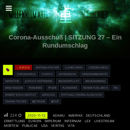
Corona-Ausschuß | SITZUNG 27 – Ein
Rundumschlag
« ZURÜCK
ANTONIA FISCHER
CLAIRE CRAIG
CORONA VIRUS
CORONAVIRUS
COVID19
DATENARCHE
HERDENIMMUNITÄT
INFEKTION
JUSTUS P. HOFFMANN
MASKENPFLICHT
MASKENZWANG
MIKE YEADON
PANDEMIE
PFIZER
PLANDEMIE
REINER FUELLMICH
RKI
ROBERT KOCH-INSTITUT
SARSCOV2
STIFTUNG CORONA-AUSSCHUSS
VIVIANE FISCHER
種STREAM
種TOP
224
2020-11-13
ADAMU
AMERIKA
DEUTSCHLAND
ERMITTLUNG
EUROPA
IMPERIUM
INFERNUM
LEX
LIVESTREAM
MORTEM
PUBLICAE
USA
VERITAS
VITA