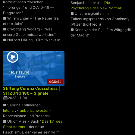
Korrelationen zwischen
Benjamin Lemke - "
Die
"Impfungen" und CoViD-19 —
Psychologie des New Normal
"
Diagnosen"
■ Unstimmigkeiten im
■ Willem Engel - "The Paper Trail
Zulassungsprozess von Comirnaty
of the Jabs"
(Pfizer BioNTech)
■ r. Wolfgang Wodarg - "Was
■ Kees van der Pijl - "Im Würgegriff
unsere Geheimnisse wert sind"
der Macht"
■ Norbert Häring - Film "Nackt in
der Gesundheits-Cloud"
4:38:44
Stiftung Corona-Ausschuss |
SITZUNG 180 – Signale
2023-11-04
■ Sabrina Kollmorgen,
Intensivkrankenschwester
-
Repressionen und Prozesse
■ Ulrich Mies - Buch "
Das 1x1 des
Staatsterrors
– der neue
Faschismus, der keiner sein will"