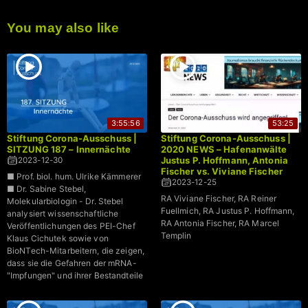
You may also like
3:55:56
53:25
Stiftung Corona-Ausschuss |
Stiftung Corona-Ausschuss |
SITZUNG 187 – Innernächte
2020 NEWS – Hafenanwälte
Justus P. Hoffmann, Antonia
2023-12-30
Fischer vs. Viviane Fischer
■ Prof. biol. hum. Ulrike Kämmerer
2023-12-25
■ Dr. Sabine Stebel,
RA Viviane Fischer, RA Reiner
Molekularbiologin - Dr. Stebel
Fuellmich, RA Justus P. Hoffmann,
analysiert wissenschaftliche
RA Antonia Fischer, RA Marcel
Veröffentlichungen des PEI-Chef
Templin
Klaus Cichutek sowie von
BioNTech-Mitarbeitern, die zeigen,
dass sie die Gefahren der mRNA-
"Impfungen" und ihrer Bestandteile
ganz genau einschätzen konnten