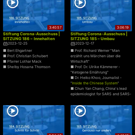
3:40:57
3:06:19
Stiftung Corona-Ausschuss |
Stiftung Corona-Ausschuss |
SITZUNG 186 – Innehalten
SITZUNG 185 – Umbau
2023-12-25
2023-12-17
■ Bert Ehgartner
■ Prof. Richard Werner "Man
■ Prof. Christian Schubert
erzählt uns Märchen über die
■ Pfarrer Lothar Mack
Wirtschaft"
■ Shelby Hosana Thomson
■ Prof. Dr. Ulrike Kämmerer -
"Ketogene Ernährung"
■ Dr. Heiko Khoo, Journalist -
"
Inside the Chinese System
"
■ Chun Yan Chang, China's lead
epidemiologist for SARS and SARS-
CoV-2