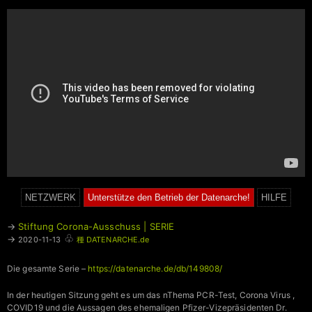
NETZWERK
Unterstütze den Betrieb der Datenarche!
HILFE
→
Stiftung Corona-Ausschuss | SERIE
♧
→
2020-11-13
種 DATENARCHE.de
Die gesamte Serie –
https://datenarche.de/db/149808/
In der heutigen Sitzung geht es um das nThema PCR-Test, Corona Virus ,
COVID19 und die Aussagen des ehemaligen Pfizer-Vizepräsidenten Dr.