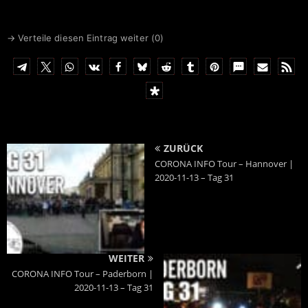
zeitnah seine Arbeit auf, die
IBAN
DE6641660124001717
Sitzungen werden live
0700
gestreamt."
BIC
GENODEM1LPS
→ Verteile diesen Eintrag weiter (
0
)
ZURÜCK
CORONA INFO Tour – Hannover |
2020-11-13 – Tag 31
WEITER
CORONA INFO Tour – Paderborn |
2020-11-13 – Tag 31