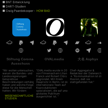
■ BNT Entwicklung
■ DART-Studien
■ Craig Paardekooper -
HOW BAD
IS MY BATCH
■ VAIDS
Stiftung Corona-
OVALmedia
大名 Asphyx
Ausschuss
"Wir wollen untersuchen,
"OVALmedia wurde in 2002
Chef-Aggregator &
warum die Bundes- und
von Filmemachern Lilian
Redakteur der Datenarche
Landesregierungen
Franck und Robert Cibis
→ "Kommunikation ist die
beispiellose
gegründet. Mit ihrem
Illusion, daß sie
Beschränkungen verhängt
Hauptsitz in Berlin, ist das
stattgefunden hat."
haben und welche Folgen
internationale Team auf
diese für die Menschen
Koproduktionen
hatten. Wir fördern
spezialisiert, die auf unser
globales Publikum
WISSENSCHAFTLICHE
ausgerichtet ist. "
STUDIEN
auf diesem Gebiet. Unser
Spenden bitte an
Corona-Ausschuss nimmt