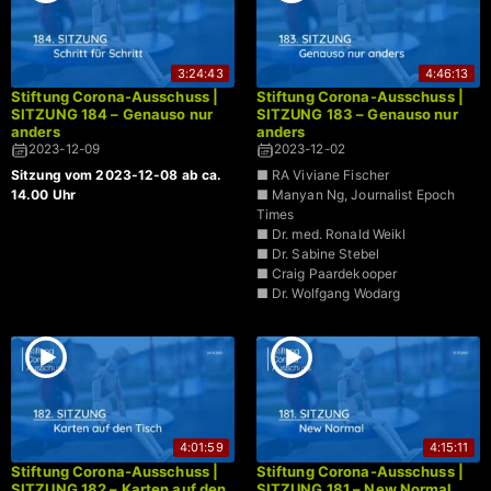
3:24:43
4:46:13
Stiftung Corona-Ausschuss |
Stiftung Corona-Ausschuss |
SITZUNG 184 – Genauso nur
SITZUNG 183 – Genauso nur
anders
anders
2023-12-09
2023-12-02
Sitzung vom 2023-12-08 ab ca.
■ RA Viviane Fischer
14.00 Uhr
■ Manyan Ng, Journalist Epoch
Times
■ Dr. med. Ronald Weikl
■ Dr. Sabine Stebel
■ Craig Paardekooper
■ Dr. Wolfgang Wodarg
4:01:59
4:15:11
Stiftung Corona-Ausschuss |
Stiftung Corona-Ausschuss |
SITZUNG 182 – Karten auf den
SITZUNG 181 – New Normal