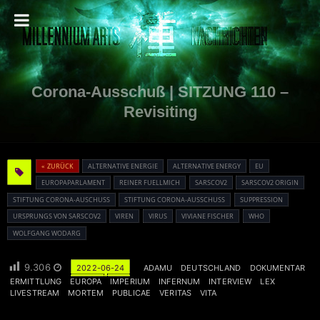
Corona-Ausschuß | SITZUNG 110 –
Revisiting
« ZURÜCK
ALTERNATIVE ENERGIE
ALTERNATIVE ENERGY
EU
EUROPAPARLAMENT
REINER FUELLMICH
SARSCOV2
SARSCOV2 ORIGIN
STIFTUNG CORONA-AUSCHUSS
STIFTUNG CORONA-AUSSCHUSS
SUPPRESSION
URSPRUNGS VON SARSCOV2
VIREN
VIRUS
VIVIANE FISCHER
WHO
WOLFGANG WODARG
9.306
2022-06-24
ADAMU
DEUTSCHLAND
DOKUMENTAR
ERMITTLUNG
EUROPA
IMPERIUM
INFERNUM
INTERVIEW
LEX
LIVESTREAM
MORTEM
PUBLICAE
VERITAS
VITA