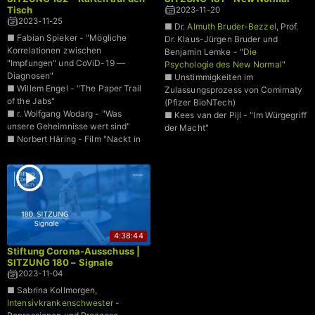
Tisch
2023-11-20
2023-11-25
■ Dr.
Almuth Bruder-Bezzel
, Prof.
■ Fabian Spieker - "Mögliche
Dr. Klaus-Jürgen Bruder und
Korrelationen zwischen
Benjamin Lemke - "
Die
"Impfungen" und CoViD-19 —
Psychologie des New Normal
"
Diagnosen"
■ Unstimmigkeiten im
■ Willem Engel - "The Paper Trail
Zulassungsprozess von Comirnaty
of the Jabs"
(Pfizer BioNTech)
■ r. Wolfgang Wodarg - "Was
■ Kees van der Pijl - "Im Würgegriff
unsere Geheimnisse wert sind"
der Macht"
■ Norbert Häring - Film "Nackt in
der Gesundheits-Cloud"
4:38:44
Stiftung Corona-Ausschuss |
SITZUNG 180 – Signale
2023-11-04
■ Sabrina Kollmorgen,
Intensivkrankenschwester
-