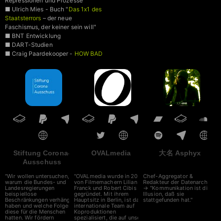
Repressionen und Prozesse
■ Ulrich Mies - Buch "
Das 1x1 des
Staatsterrors
– der neue
Faschismus, der keiner sein will"
■ BNT Entwicklung
■ DART-Studien
■ Craig Paardekooper -
HOW BAD
IS MY BATCH
■ VAIDS
Stiftung Corona-
OVALmedia
大名 Asphyx
Ausschuss
"Wir wollen untersuchen,
"OVALmedia wurde in 2002
Chef-Aggregator &
warum die Bundes- und
von Filmemachern Lilian
Redakteur der Datenarche
Landesregierungen
Franck und Robert Cibis
→ "Kommunikation ist die
beispiellose
gegründet. Mit ihrem
Illusion, daß sie
Beschränkungen verhängt
Hauptsitz in Berlin, ist das
stattgefunden hat."
haben und welche Folgen
internationale Team auf
diese für die Menschen
Koproduktionen
hatten. Wir fördern
spezialisiert, die auf unser