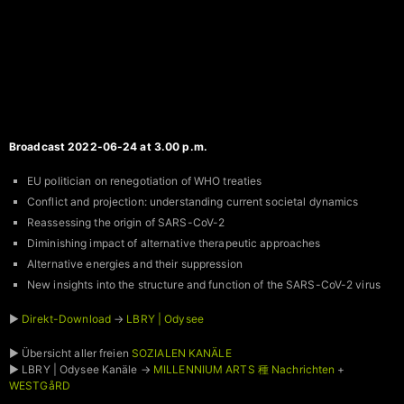
Broadcast 2022-06-24 at 3.00 p.m.
EU politician on renegotiation of WHO treaties
Conflict and projection: understanding current societal dynamics
Reassessing the origin of SARS-CoV-2
Diminishing impact of alternative therapeutic approaches
Alternative energies and their suppression
New insights into the structure and function of the SARS-CoV-2 virus
►
Direkt-Download
→
LBRY | Odysee
► Übersicht aller freien
SOZIALEN KANÄLE
► LBRY | Odysee Kanäle →
MILLENNIUM ARTS 種 Nachrichten
+
WESTGåRD