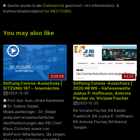
► Quelle wurde in der
Datenarche
gesichert – ein Informations- &
Kommunikationsdienst für
WESTGåRD
You may also like
3:55:56
53:25
Stiftung Corona-Ausschuss |
Stiftung Corona-Ausschuss |
SITZUNG 187 – Innernächte
2020 NEWS – Hafenanwälte
Justus P. Hoffmann, Antonia
2023-12-30
Fischer vs. Viviane Fischer
■ Prof. biol. hum. Ulrike Kämmerer
2023-12-25
■ Dr. Sabine Stebel,
RA Viviane Fischer, RA Reiner
Molekularbiologin - Dr. Stebel
Fuellmich, RA Justus P. Hoffmann,
analysiert wissenschaftliche
RA Antonia Fischer, RA Marcel
Veröffentlichungen des PEI-Chef
Templin
Klaus Cichutek sowie von
BioNTech-Mitarbeitern, die zeigen,
dass sie die Gefahren der mRNA-