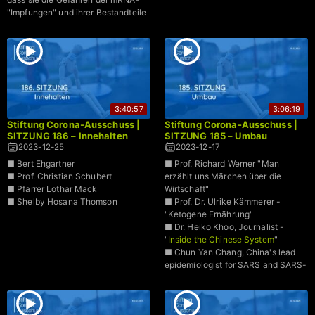
"Impfungen" und ihrer Bestandteile
ganz genau einschätzen konnten
3:40:57
3:06:19
Stiftung Corona-Ausschuss |
Stiftung Corona-Ausschuss |
SITZUNG 186 – Innehalten
SITZUNG 185 – Umbau
2023-12-25
2023-12-17
■ Bert Ehgartner
■ Prof. Richard Werner "Man
■ Prof. Christian Schubert
erzählt uns Märchen über die
■ Pfarrer Lothar Mack
Wirtschaft"
■ Shelby Hosana Thomson
■ Prof. Dr. Ulrike Kämmerer -
"Ketogene Ernährung"
■ Dr. Heiko Khoo, Journalist -
"
Inside the Chinese System
"
■ Chun Yan Chang, China's lead
epidemiologist for SARS and SARS-
CoV-2