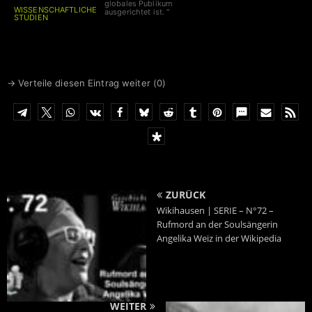
globales Publikum
WISSENSCHAFTLICHE
ausgerichtet ist. "
STUDIEN
auf diesem Gebiet. Unser
Spenden bitte an
Corona-Ausschuss nimmt
zeitnah seine Arbeit auf, die
IBAN
DE6641660124001717
Sitzungen werden live
0700
gestreamt."
BIC
GENODEM1LPS
→ Verteile diesen Eintrag weiter (
0
)
ZURÜCK
Wikihausen | SERIE – N°72 –
Rufmord an der Soulsängerin
Angelika Weiz in der Wikipedia
WEITER