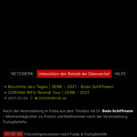
NETZWERK
Unterstütze den Betrieb der Datenarche!
HILFE
→
Boschimo des Tages | SERIE – 2021 - Bodo Schiffmann
→
CORONA INFO Revival Tour | SERIE - 2021
♧
→
2021-07-24
種 DATENARCHE.de
Nach der Veranstaltung in Fulda aus dem Tourbus mit Dr.
Bodo Schiffmann
– Merkwürdigkeiten zu Polizei und Maßnahmen nach der Veranstaltung.
Flutopferhilfe.
00:00:00
Polizeiimpressionen nach Fulda & Flutopferhilfe