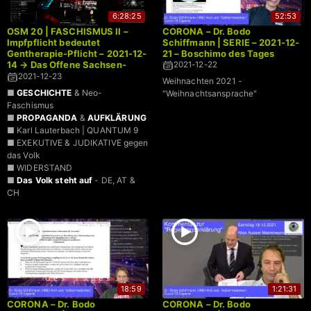
6:28:25
52:53
OSM 20 | FASCHISMUS II –
CORONA – Dr. Bodo
Impfpflicht bedeutet
Schiffmann | SERIE – 2021-12-
Gentherapie-Pflicht – 2021-12-
21 – Boschimo des Tages
14 → Das Offene Sachsen-
2021-12-22
Mikrofon | LIVE
2021-12-23
Weihnachten 2021 -
■
GESCHICHTE
& Neo-
"Weihnachtsansprache"
Faschismus
■
PROPAGANDA
&
AUFKLÄRUNG
■ Karl Lauterbach | QUANTUM 9
■ EXEKUTIVE & JUDIKATIVE gegen
das Volk
■ WIDERSTAND
■
Das Volk steht auf
- DE, AT &
CH
18:59
1:21:31
CORONA – Dr. Bodo
CORONA – Dr. Bodo