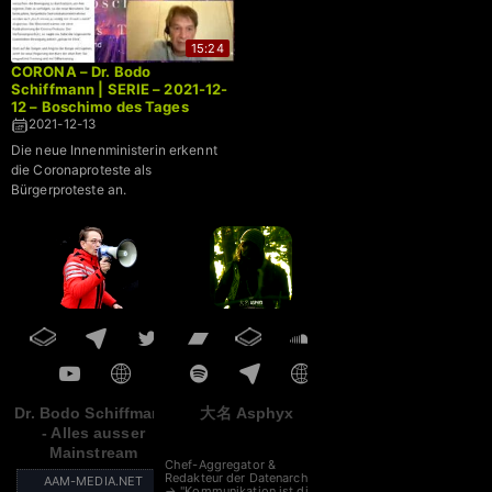
15:24
CORONA – Dr. Bodo
Schiffmann | SERIE – 2021-12-
12 – Boschimo des Tages
2021-12-13
Die neue Innenministerin erkennt
die Coronaproteste als
Bürgerproteste an.
Dr. Bodo Schiffmann
大名 Asphyx
- Alles ausser
Mainstream
Chef-Aggregator &
Redakteur der Datenarche
AAM-MEDIA.NET
→ "Kommunikation ist die