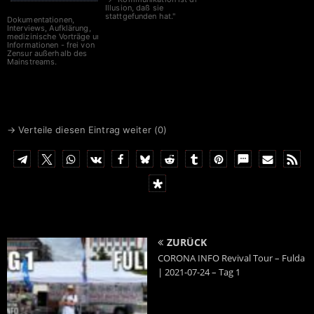
Illusion, daß sie
stattgefunden hat."
Dokumentationen,
Interviews, Aufklärung,
medizinische Vorträge und
Informationen - frei von
Zensur außerhalb des
Mainstreams.
→ Verteile diesen Eintrag weiter (
0
)
ZURÜCK
CORONA INFO Revival Tour – Fulda
| 2021-07-24 – Tag 1