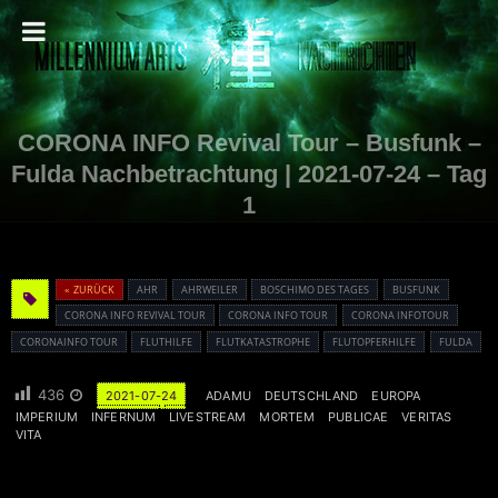
CORONA INFO Revival Tour – Busfunk –
Fulda Nachbetrachtung | 2021-07-24 – Tag
1
« ZURÜCK
AHR
AHRWEILER
BOSCHIMO DES TAGES
BUSFUNK
CORONA INFO REVIVAL TOUR
CORONA INFO TOUR
CORONA INFOTOUR
CORONAINFO TOUR
FLUTHILFE
FLUTKATASTROPHE
FLUTOPFERHILFE
FULDA
436
2021-07-24
ADAMU
DEUTSCHLAND
EUROPA
IMPERIUM
INFERNUM
LIVESTREAM
MORTEM
PUBLICAE
VERITAS
VITA