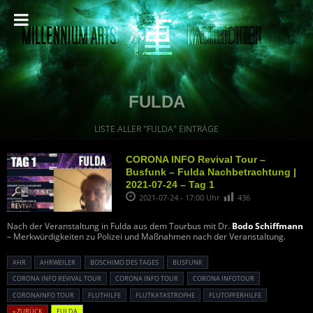
FULDA
LISTE ALLER "FULDA" EINTRÄGE
CORONA INFO Revival Tour –
Busfunk – Fulda Nachbetrachtung |
2021-07-24 – Tag 1
2021-07-24 - 17:00 Uhr
436
Nach der Veranstaltung in Fulda aus dem Tourbus mit Dr.
Bodo Schiffmann
– Merkwürdigkeiten zu Polizei und Maßnahmen nach der Veranstaltung.
AHR
AHRWEILER
BOSCHIMO DES TAGES
BUSFUNK
CORONA INFO REVIVAL TOUR
CORONA INFO TOUR
CORONA INFOTOUR
CORONAINFO TOUR
FLUTHILFE
FLUTKATASTROPHE
FLUTOPFERHILFE
« ZURÜCK
FULDA