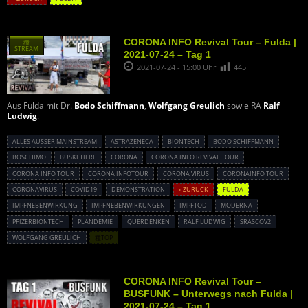
CORONA INFO Revival Tour – Fulda |
種
STREAM
2021-07-24 – Tag 1
2021-07-24 - 15:00 Uhr
445
Aus Fulda mit Dr.
Bodo Schiffmann
,
Wolfgang Greulich
sowie RA
Ralf
Ludwig
.
ALLES AUSSER MAINSTREAM
ASTRAZENECA
BIONTECH
BODO SCHIFFMANN
BOSCHIMO
BUSKETIERE
CORONA
CORONA INFO REVIVAL TOUR
CORONA INFO TOUR
CORONA INFOTOUR
CORONA VIRUS
CORONAINFO TOUR
CORONAVIRUS
COVID19
DEMONSTRATION
« ZURÜCK
FULDA
IMPFNEBENWIRKUNG
IMPFNEBENWIRKUNGEN
IMPFTOD
MODERNA
PFIZERBIONTECH
PLANDEMIE
QUERDENKEN
RALF LUDWIG
SRASCOV2
WOLFGANG GREULICH
種TOP
CORONA INFO Revival Tour –
BUSFUNK – Unterwegs nach Fulda |
2021-07-24 – Tag 1