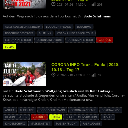
2021-07-24 - 14:30 Uhr
293
Auf dem Weg nach Fulda aus dem Tourbus mit Dr.
Bodo Schiffmann
.
ALLES AUSSER MAINSTREAM
BODO SCHIFFMANN
BOSCHIMO
BOSCHIMO DES TAGES
BUSFUNK
CORONA INFO REVIVAL TOUR
CORONA INFO TOUR
CORONA INFOTOUR
CORONAINFO TOUR
« ZURÜCK
FULDA
CORONA INFO Tour – Fulda | 2020-
10-18 – Tag 17
2020-10-18 - 13:00 Uhr
78
mit Dr.
Bodo Schiffmann
,
Wolfgang Greulich
und RA
Ralf Ludwig
–
versuchte Blockade d. Gegendemonstranten / Antifa, Maskenpflicht, Corona-
Krise, beeinträchtigte Kinder, Kind mit Maskenattest uvw.
ANTIFA
BLOCKADE
BODO SCHIFFMANN
CORONA-PANDEMIE
CORONAKRISE
DEMONSTRATION
« ZURÜCK
FULDA
GEGENDEMONSTRATION
HESSEN
KINDERSCHUTZ
MASKENATTEST
MASKENPFLICHT
RALF LUDWIG