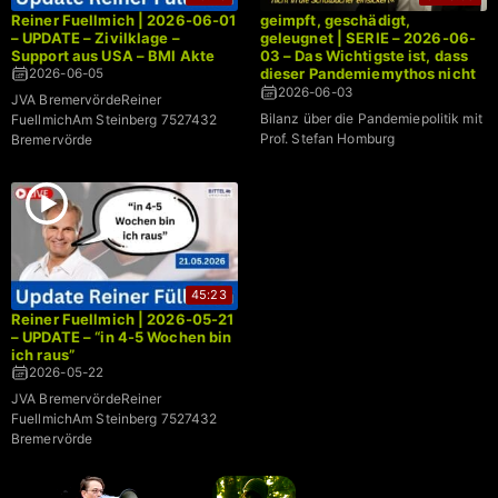
Reiner Fuellmich | 2026-06-01
geimpft, geschädigt,
– UPDATE – Zivilklage –
geleugnet | SERIE – 2026-06-
Support aus USA – BMI Akte
03 – Das Wichtigste ist, dass
dieser Pandemiemythos nicht
2026-06-05
in die Schulbücher einsickert –
2026-06-03
JVA BremervördeReiner
Prof. Stefan Homburg
Bilanz über die Pandemiepolitik mit
FuellmichAm Steinberg 7527432
Prof. Stefan Homburg
Bremervörde
45:23
Reiner Fuellmich | 2026-05-21
– UPDATE – “in 4-5 Wochen bin
ich raus”
2026-05-22
JVA BremervördeReiner
FuellmichAm Steinberg 7527432
Bremervörde