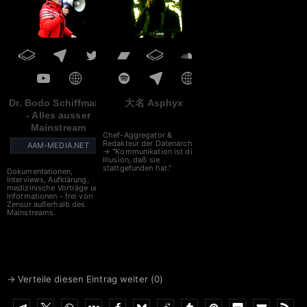
Dr. Bodo Schiffmann
大名 Asphyx
- Alles ausser
Mainstream
Chef-Aggregator &
Redakteur der Datenarche
AAM-MEDIA.NET
→ "Kommunikation ist die
Illusion, daß sie
stattgefunden hat."
Dokumentationen,
Interviews, Aufklärung,
medizinische Vorträge und
Informationen - frei von
Zensur außerhalb des
Mainstreams.
→ Verteile diesen Eintrag weiter (
0
)