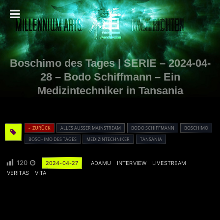
Boschimo des Tages | SERIE – 2024-04-
28 – Bodo Schiffmann – Ein
Medizintechniker in Tansania
« ZURÜCK
ALLES AUSSER MAINSTREAM
BODO SCHIFFMANN
BOSCHIMO
BOSCHIMO DES TAGES
MEDIZINTECHNIKER
TANSANIA
120
2024-04-27
ADAMU
INTERVIEW
LIVESTREAM
VERITAS
VITA