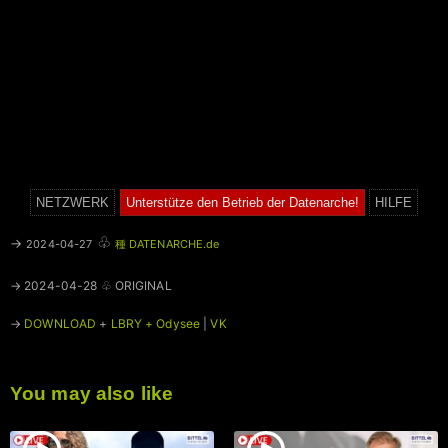
NETZWERK
Unterstütze den Betrieb der Datenarche!
HILFE
♧
→
2024-04-27
種 DATENARCHE.de
→ 2024-04-28 ♧ ORIGINAL
→
DOWNLOAD
+
LBRY + Odysee
|
VK
You may also like