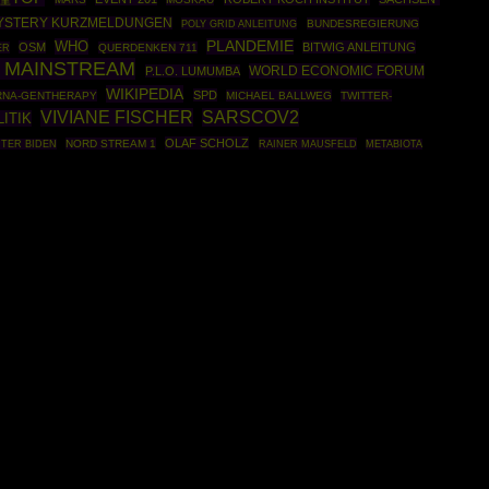
YSTERY KURZMELDUNGEN
POLY GRID ANLEITUNG
BUNDESREGIERUNG
WHO
PLANDEMIE
OSM
BITWIG ANLEITUNG
ER
QUERDENKEN 711
R MAINSTREAM
WORLD ECONOMIC FORUM
P.L.O. LUMUMBA
WIKIPEDIA
SPD
RNA-GENTHERAPY
MICHAEL BALLWEG
TWITTER-
VIVIANE FISCHER
SARSCOV2
ITIK
OLAF SCHOLZ
NORD STREAM 1
RAINER MAUSFELD
TER BIDEN
METABIOTA