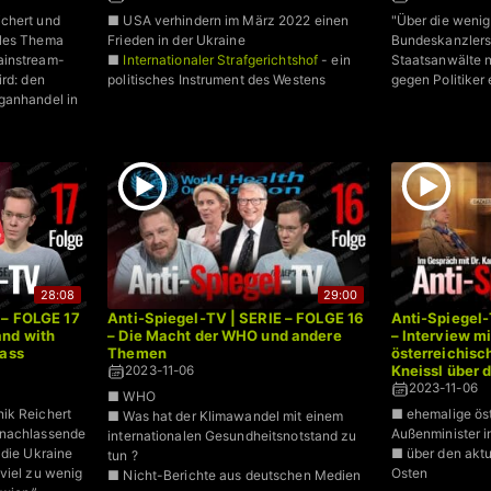
chert und
■ USA verhindern im März 2022 einen
"Über die weni
kles Thema
Frieden in der Ukraine
Bundeskanzlers
ainstream-
■
Internationaler Strafgerichtshof
- ein
Staatsanwälte n
ird: den
politisches Instrument des Westens
gegen Politiker 
ganhandel in
28:08
29:00
 – FOLGE 17
Anti-Spiegel-TV | SERIE – FOLGE 16
Anti-Spiegel-
and with
– Die Macht der WHO und andere
– Interview m
fass
Themen
österreichisc
Kneissl über 
2023-11-06
2023-11-06
■ WHO
ik Reichert
■ ehemalige öst
■ Was hat der Klimawandel mit einem
 nachlassende
Außenminister i
internationalen Gesundheitsnotstand zu
 die Ukraine
■ über den aktu
tun ?
viel zu wenig
Osten
■ Nicht-Berichte aus deutschen Medien