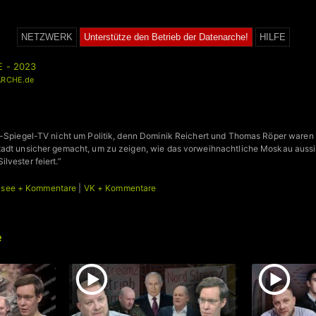
NETZWERK
Unterstütze den Betrieb der Datenarche!
HILFE
E - 2023
RCHE.de
i-Spiegel-TV nicht um Politik, denn Dominik Reichert und Thomas Röper waren 
tadt unsicher gemacht, um zu zeigen, wie das vorweihnachtliche Moskau aussi
lvester feiert.”
ysee + Kommentare
|
VK + Kommentare
e