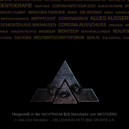
GENTHERAPIE
CORONA INFO TOUR 2020
KLAUS SCHWAB
M
SKEPTIKER
MRNA GEN-THERAPIE
DIE GRÜNEN
SERGEY FILBERT
KRIEG
VIREN
AHRWEIL
ALLES AUSSE
CORONAVIRUS
IMPFPFLICHT
IMPFGESCHÄDIGTE
CORONA-AUSSCHUSS
SCHICHTEN AUS WIKIHAUSEN
SINSHEIM
M
BIONTECH
REALPOL
WIKIMEDIA
SHADOW PEOPLE
NEW WORLD ORDER
NIKEN
SACHSEN
WELTWIRTSCHAFTSFORUM
BERLIN
TUTORIAL
大名 ASPHYX
HUN
Powered By :
Hergestellt in der
von
NICHTRAUM 製造 Manufaktur
WESTGÅRD
Westgård
MILLENNIUM ARTS 勤続 GRUPPE e.K.
© 1994-2026
→