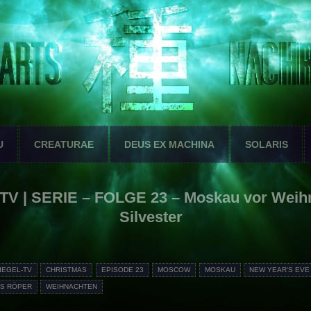
U
CREATURAE
DEUS EX MACHINA
SOLARIS
-TV | SERIE – FOLGE 23 – Moskau vor Weih
Silvester
IEGEL-TV
CHRISTMAS
EPISODE 23
MOSCOW
MOSKAU
NEW YEAR'S EVE
S RÖPER
WEIHNACHTEN