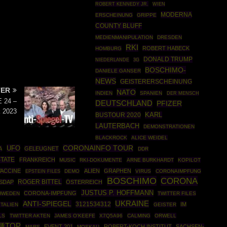
ROBERT KENNEDY JR.
WIEN
MODERNA
ERSCHEINUNG
GRIPPE
COUNTY BLUFF
MEDIENMANIPULATION
DRESDEN
RKI
ROBERT HABECK
HOMBURG
DONALD TRUMP
NIEDERLANDE
3G
BOSCHIMO-
DANIELE GANSER
NEWS
GEISTERERSCHEINUNG
TER
NATO
INDIEN
SPANIEN
DER MENSCH
E 24 –
DEUTSCHLAND
PFIZER
k 2023
BUSTOUR 2020
KARL
LAUTERBACH
DEMONSTRATIONEN
BLACKROCK
ALICE WEIDEL
UFO
CORONAINFO TOUR
A
GELEUGNET
DDR
STATE
FRANKREICH
MUSIC
RKI-DOKUMENTE
ARNE BURKHARDT
KOPILOT
VACCINE
ALIEN
GRAPHEN
EPSTEIN FILES
DEMO
VIRUS
CORONAIMPFUNG
BOSCHIMO
CORONA
ROGER BITTEL
SDAP
ÖSTERREICH
JUSTUS P. HOFFMANN
CORONA-IMPFUNG
HWEDEN
TWITTER FILES
UKRAINE
ANTI-SPIEGEL
3121534312
IM
ITALIEN
GEISTER
LS
TWITTER AKTEN
JAMES O'KEEFE
X7Q5A96
CALMING
ORWELL
種TOP
EVENT 201
ROBERT-KOCH INSTITUT
SACHSEN-
MARS
MOSKAU