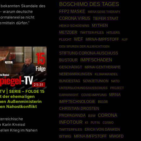
BOSCHIMO DES TAGES
g bekannten Skandale des
- warum deutsche
FFP2 MASKE
MRNA GENE THERAPY
ormalerweise nicht
CORONA VIRUS
TIEFER STAAT
ermitteln dürfen.”
MYTHEN
HEIKO SCHOENING
METZGER
TWITTER-FILES
HITLERS
WEF
MRNA-IMPFSTOFF
FLUCHT
AUF
DEN SPUREN DER ALLMÄCHTIGEN
STIFTUNG CORONA-AUSCHUSS
IMPFSCHADEN
BUSTOUR
GESCHÄDIGT
MRNA-GENTHERAPIE
NEBENWIRKUNGEN
KLIMAWANDEL
BUNDESTAG
SOWJETUNION
NATO
25:31
UNTERSUCHUNGSAUSSCHUSS
PROJECT
TV | SERIE – FOLGE 15
MRNA
DARKKNIGHT
COVID-IMPFUNG
it der ehemaligen
hen Außenministerin
IMPFTECHNOLOGIE
B0108
den Nahostkonflikt
CHRISTIAN DROSTEN
CORONA
PROPAGANDA
BSW
erreichische
INFOTOUR
KI
PUTIN
COSMO
n Karin Kneissl
ERICH VON DÄNIKEN
TWITTERFILES
ellen Krieg im Nahen
MRNA IMFPSTOFF
MWGFD
BITWIG