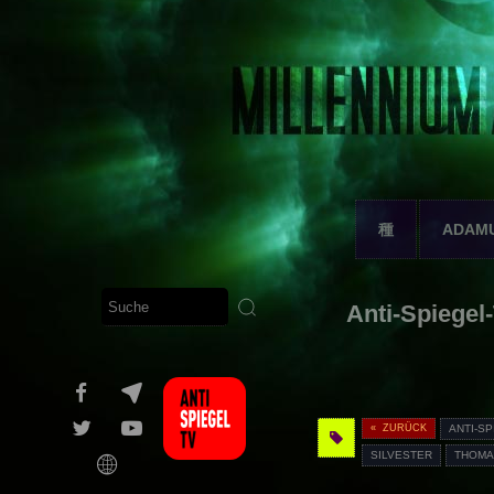
種
ADAM
Anti-Spiegel
« ZURÜCK
ANTI-SP
SILVESTER
THOMA