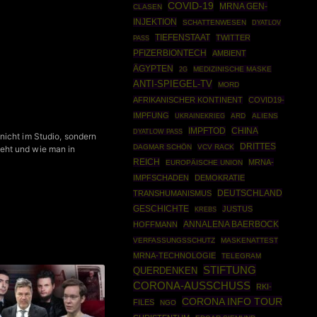
COVID-19
MRNA GEN-
CLASEN
INJEKTION
SCHATTENWESEN
DYATLOV
TIEFENSTAAT
TWITTER
PASS
PFIZERBIONTECH
AMBIENT
ÄGYPTEN
MEDIZINISCHE MASKE
2G
ANTI-SPIEGEL-TV
MORD
AFRIKANISCHER KONTINENT
COVID19-
IMPFUNG
UKRAINEKRIEG
ARD
ALIENS
IMPFTOD
CHINA
DYATLOW PASS
nicht im Studio, sondern
DRITTES
DAGMAR SCHÖN
VCV RACK
eht und wie man in
REICH
MRNA-
EUROPÄISCHE UNION
IMPFSCHADEN
DEMOKRATIE
DEUTSCHLAND
TRANSHUMANISMUS
GESCHICHTE
JUSTUS
KREBS
ANNALENA BAERBOCK
HOFFMANN
VERFASSUNGSSCHUTZ
MASKENATTEST
MRNA-TECHNOLOGIE
TELEGRAM
STIFTUNG
QUERDENKEN
CORONA-AUSSCHUSS
RKI-
CORONA INFO TOUR
FILES
NGO