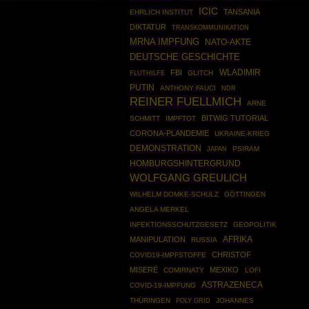
ICIC
TANSANIA
EHRLICH INSTITUT
DIKTATUR
TRANSKOMMUNIKATION
MRNA IMPFUNG
NATO-AKTE
DEUTSCHE GESCHICHTE
WLADIMIR
FBI
GLITCH
FLUTHILFE
PUTIN
ANTHONY FAUCI
NDR
REINER FUELLMICH
ARNE
BITWIG TUTORIAL
SCHMITT
IMPFTOT
CORONA-PLANDEMIE
UKRAINE-KRIEG
DEMONSTRATION
PSIRAM
JAPAN
HOMBURGSHINTERGRUND
WOLFGANG GREULICH
WILHELM DOMKE-SCHULZ
GÖTTINGEN
ANGELA MERKEL
INFEKTIONSSCHUTZGESETZ
GEOPOLITIK
AFRIKA
MANIPULATION
RUSSIA
CHRISTOF
COVID19-IMPFSTOFFE
MISERÉ
MEXIKO
COMIRNATY
LOFI
ASTRAZENECA
COVID-19-IMPFUNG
THÜRINGEN
POLY GRID
JOHANNES