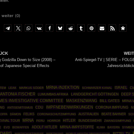
wien.”
 weiter (
0
)
ÜCK
WEI
g Godzilla Down to Size (2008) –
Anti-Spiegel-TV | SERIE – FOLG
 of Japanese Special Effects
Jahresrückblic
MRNA-INJEKTION
ISRAEL
CI
TEM
LEAK
MARKUS SÖDER
SCHWARZER KANAL
ANTONIA FISCHER
DEEP 
LUMUMBAS AFRIKA
LANDGERICHT GÖTTINGEN
IMES INVESTIGATIVE COMMITTEE
MASKENZWANG
BILL GATES
MRNA 
IMPFNEBENWIRKUNGEN
CDU
ING
CORONA IMPFUNG
N
ANTISEMITISMUS
FELIKS
AUSTRALIEN
BEATE BAHNER
OPPA
DÄMON
CORONASCHUTZIMPFUNG
SC
MRNA
HITLER
VIVAL TOUR
BUNDESWEHR
PERU
HORROR
ZWANGSIMPFUNG
ADOLF HITLER
MRNA-IMPFSTOFFE
E
EVD
BIOWAFFEN
BAYERN
SYMBO
KLIMA
ODARG
BITTEL TV
WIRTSCHAFTSKRISE
IMPFZWANG
WORLD HEALTH ORGANIZATION