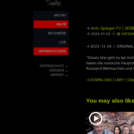
ARCHIV
HILFE
→
Anti-Spiegel-TV | SERI
♧
→
NETZWERK
2024-01-03
種 DATENA
LIVE
→ 2023-12-24 ♧ ORIGINAL
UNTERSTÜTZEN!
“Dieses Mal geht es bei Ant
haben die russische Haupts
←
DATENSCHUTZ
Russland Weihnachten und Si
←
VERSION
←
IMPRINT
→
DOWNLOAD
|
LBRY | Od
You may also lik