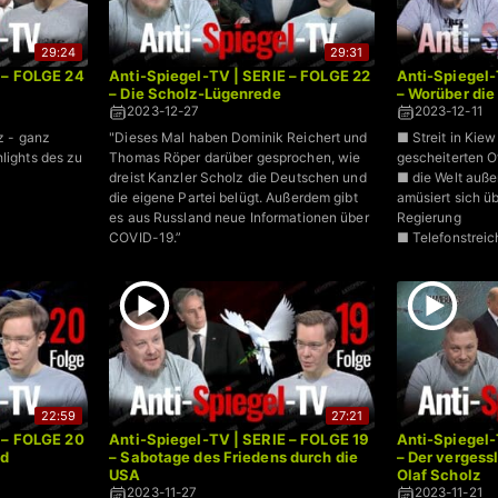
29:24
29:31
 – FOLGE 24
Anti-Spiegel-TV | SERIE – FOLGE 22
Anti-Spiegel-
– Die Scholz-Lügenrede
– Worüber die
2023-12-27
2023-12-11
nz - ganz
"Dieses Mal haben Dominik Reichert und
■ Streit in Kiew
hlights des zu
Thomas Röper darüber gesprochen, wie
gescheiterten O
dreist Kanzler Scholz die Deutschen und
■ die Welt auße
die eigene Partei belügt. Außerdem gibt
amüsiert sich ü
es aus Russland neue Informationen über
Regierung
COVID-19.”
■ Telefonstreic
22:59
27:21
 – FOLGE 20
Anti-Spiegel-TV | SERIE – FOLGE 19
Anti-Spiegel-
nd
– Sabotage des Friedens durch die
– Der vergess
USA
Olaf Scholz
2023-11-27
2023-11-21