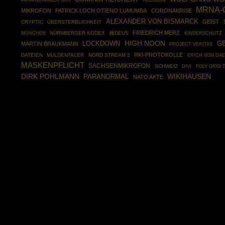
PARANORMALER ORT
RELIGION
MRNA-
MIKROFON
PATRICK LOCH OTIENO LUMUMBA
CORONAKRISE
ALEXANDER VON BISMARCK
GEIST
CRYPTIC
ÜBERSTERBLICHKEIT
FRIEDRICH MERZ
MÜNCHEN
NÜRNBERGER KODEX
種DEUS
KINDERSCHUTZ
HIGH NOON
GE
LOCKDOWN
MARTIN BRAUKMANN
PROJECT VERITAS
RKI-PROTOKOLLE
DATEIEN
MULDENTALER
NORD STREAM 2
ERICH VON DAE
MASKENPFLICHT
SACHSENMIKROFON
SCHWEIZ
POLY GRID 
DIVI
DIRK POHLMANN
WIKIHAUSEN
PARANORMAL
NATO AKTE