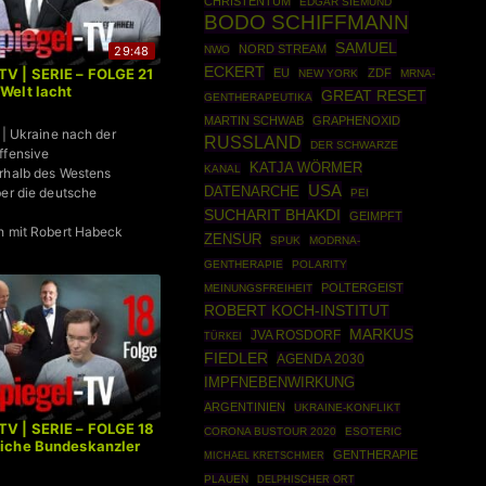
CHRISTENTUM
EDGAR SIEMUND
BODO SCHIFFMANN
SAMUEL
NORD STREAM
29:48
NWO
ECKERT
TV | SERIE – FOLGE 21
EU
ZDF
NEW YORK
MRNA-
 Welt lacht
GREAT RESET
GENTHERAPEUTIKA
MARTIN SCHWAB
GRAPHENOXID
 | Ukraine nach der
RUSSLAND
DER SCHWARZE
ffensive
KATJA WÖRMER
KANAL
rhalb des Westens
USA
DATENARCHE
ber die deutsche
PEI
SUCHARIT BHAKDI
GEIMPFT
h mit Robert Habeck
ZENSUR
SPUK
MODRNA-
GENTHERAPIE
POLARITY
POLTERGEIST
MEINUNGSFREIHEIT
ROBERT KOCH-INSTITUT
MARKUS
JVA ROSDORF
TÜRKEI
FIEDLER
AGENDA 2030
IMPFNEBENWIRKUNG
ARGENTINIEN
UKRAINE-KONFLIKT
TV | SERIE – FOLGE 18
CORONA BUSTOUR 2020
ESOTERIC
liche Bundeskanzler
GENTHERAPIE
MICHAEL KRETSCHMER
PLAUEN
DELPHISCHER ORT