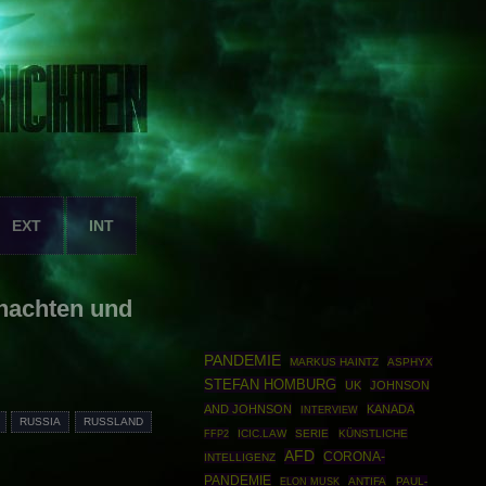
EXT
INT
nachten und
PANDEMIE
MARKUS HAINTZ
ASPHYX
STEFAN HOMBURG
UK
JOHNSON
AND JOHNSON
KANADA
INTERVIEW
RUSSIA
RUSSLAND
FFP2
ICIC.LAW
SERIE
KÜNSTLICHE
AFD
CORONA-
INTELLIGENZ
PANDEMIE
ANTIFA
PAUL-
ELON MUSK