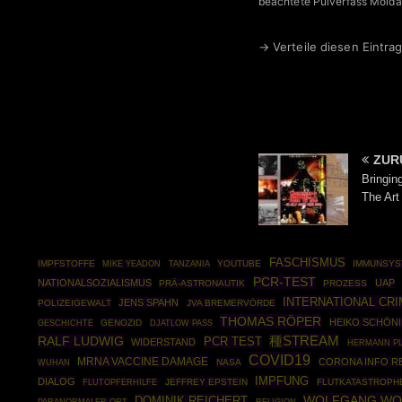
beachtete Pulverfass Molda
→ Verteile diesen Eintrag
ZUR
Bringin
The Art
FASCHISMUS
IMPFSTOFFE
YOUTUBE
IMMUNSYS
MIKE YEADON
TANZANIA
PCR-TEST
NATIONALSOZIALISMUS
UAP
PRÄ-ASTRONAUTIK
PROZESS
INTERNATIONAL CR
JENS SPAHN
POLIZEIGEWALT
JVA BREMERVÖRDE
THOMAS RÖPER
HEIKO SCHÖN
GESCHICHTE
GENOZID
DJATLOW PASS
RALF LUDWIG
種STREAM
PCR TEST
WIDERSTAND
HERMANN PL
COVID19
MRNA VACCINE DAMAGE
CORONA INFO RE
NASA
WUHAN
IMPFUNG
DIALOG
JEFFREY EPSTEIN
FLUTKATASTROPH
FLUTOPFERHILFE
WOLFGANG W
DOMINIK REICHERT