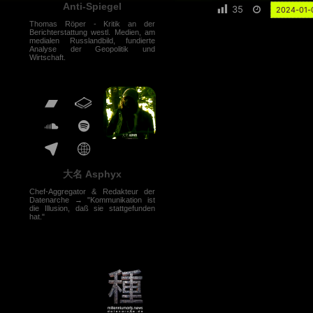
Anti-Spiegel
35
2024-01-
Thomas Röper - Kritik an der
Berichterstattung westl. Medien, am
medialen Russlandbild, fundierte
Analyse der Geopolitik und
Wirtschaft.
大名 Asphyx
Chef-Aggregator & Redakteur der
Datenarche → "Kommunikation ist
die Illusion, daß sie stattgefunden
hat."