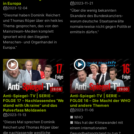
in Europa
2023-11-21
2023-12-04
"Über die wenig bekannten
"Diesmal haben Dominik Reichert
Skandale des Bundeskanzlers-
und Thomas Röper über ein heikles
warum deutsche Staatsanwälte
Thema gesprochen, das von den
normalerweise nicht gegen Politiker
Mainstream-Medien komplett
ermitteln dürfen.”
ignoriert wird: den illegalen
Menschen- und Organhandel in
Europa.”
28:08
29:00
Anti-Spiegel-TV | SERIE –
Anti-Spiegel-TV | SERIE –
FOLGE 17 – Nachlassendes “We
FOLGE 16 – Die Macht der WHO
stand with Ukraine” und das
und andere Themen
Pulverfass Moldawien
2023-11-06
2023-11-13
■ WHO
"Dieses Mal sprechen Dominik
■ Was hat der Klimawandel mit
Reichert und Thomas Röper über
einem internationalen
die nachlassende westliche
Gesundheitsnotstand zu tun ?