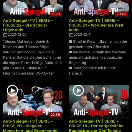
29:31
29:48
Anti-Spiegel-TV | SERIE –
Anti-Spiegel-TV | SERIE –
FOLGE 22 – Die Scholz-
FOLGE 21 – Worüber die Welt
Lügenrede
lacht
2023-12-27
2023-12-11
"Dieses Mal haben Dominik
■ Streit in Kiew | Ukraine nach der
Reichert und Thomas Röper
gescheiterten Offensive
darüber gesprochen, wie dreist
■ die Welt außerhalb des Westens
Kanzler Scholz die Deutschen und
amüsiert sich über die deutsche
die eigene Partei belügt. Außerdem
Regierung
gibt es aus Russland neue
■ Telefonstreich mit Robert
Informationen über COVID-19.”
Habeck
22:59
Anti-Spiegel-TV | SERIE –
Anti-Spiegel-TV | SERIE –
FOLGE 20 – Illegaler
FOLGE 18 – Der vergessliche
Menschen- und Organhandel
Bundeskanzler Olaf Scholz