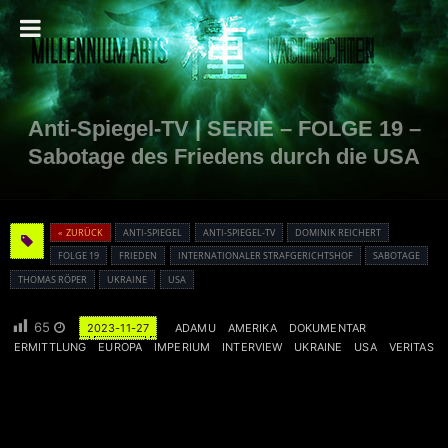
Anti-Spiegel-TV | SERIE – FOLGE 19 –
Sabotage des Friedens durch die USA
« ZURÜCK
ANTI-SPIEGEL
ANTI-SPIEGEL-TV
DOMINIK REICHERT
FOLGE 19
FRIEDEN
INTERNATIONALER STRAFGERICHTSHOF
SABOTAGE
THOMAS RÖPER
UKRAINE
USA
65
2023-11-27
ADAMU
AMERIKA
DOKUMENTAR
ERMITTLUNG
EUROPA
IMPERIUM
INTERVIEW
UKRAINE
USA
VERITAS