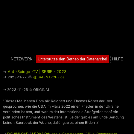
NETZWERK
Unterstütze den Betrieb der Datenarche!
HILFE
→
Anti-Spiegel-TV | SERIE - 2023
♧
→
2023-11-27
種 DATENARCHE.de
→ 2023-11-25 ♧ ORIGINAL
“Dieses Mal haben Dominik Reichert und Thomas Röper darüber
gesprochen, wie die USA im März 2022 einen Frieden in der Ukraine
verhindert haben, und warum der Internationale Strafgerichtshof ein
politisches Instrument des Westens ist. Leider gab es am Ende Sendung
keinen Baerbock der Woche, dafür gab es einen Biden :)”
→
DOWNLOAD
|
LBRY | Odysee + Kommentare
|
VK + Kommentare