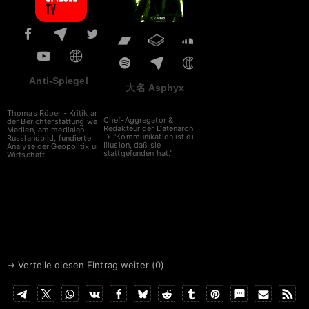
Anti-Spiegel
大名 Asphyx
Thomas Röper - Kritik an
Chef-Aggregator &
der Berichterstattung westl.
Redakteur der Datenarche
Medien, am medialen
→ "Kommunikation ist die
Russlandbild, fundierte
Illusion, daß sie
Analyse der Geopolitik und
stattgefunden hat."
Wirtschaft.
→ Verteile diesen Eintrag weiter (
0
)