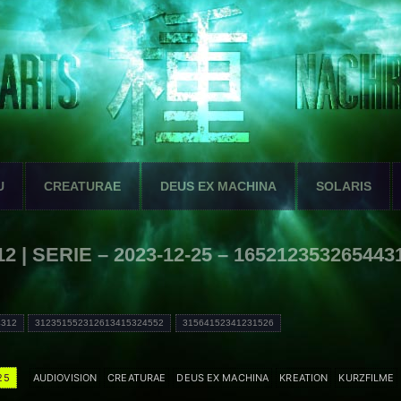
U
CREATURAE
DEUS EX MACHINA
SOLARIS
2 | SERIE – 2023-12-25 – 165212353265443
4312
312351552312613415324552
31564152341231526
25
AUDIOVISION
CREATURAE
DEUS EX MACHINA
KREATION
KURZFILME