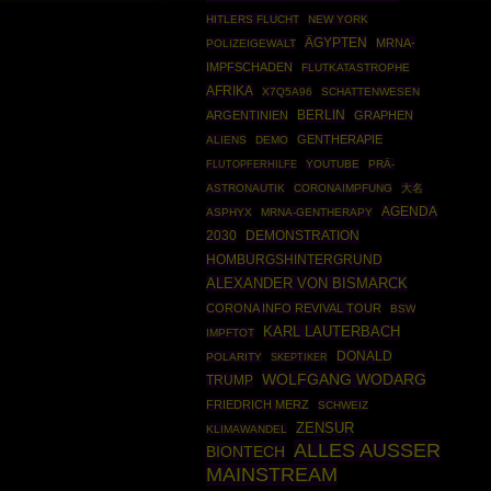
HITLERS FLUCHT
NEW YORK
ÄGYPTEN
MRNA-
POLIZEIGEWALT
IMPFSCHADEN
FLUTKATASTROPHE
AFRIKA
X7Q5A96
SCHATTENWESEN
BERLIN
ARGENTINIEN
GRAPHEN
GENTHERAPIE
ALIENS
DEMO
YOUTUBE
PRÄ-
FLUTOPFERHILFE
ASTRONAUTIK
CORONAIMPFUNG
大名
AGENDA
ASPHYX
MRNA-GENTHERAPY
2030
DEMONSTRATION
HOMBURGSHINTERGRUND
ALEXANDER VON BISMARCK
CORONA INFO REVIVAL TOUR
BSW
KARL LAUTERBACH
IMPFTOT
DONALD
POLARITY
SKEPTIKER
WOLFGANG WODARG
TRUMP
FRIEDRICH MERZ
SCHWEIZ
ZENSUR
KLIMAWANDEL
ALLES AUSSER
BIONTECH
MAINSTREAM