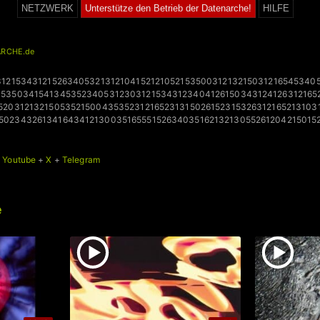
NETZWERK
Unterstütze den Betrieb der Datenarche!
HILFE
RCHE.de
31215343121526340532131210415212105215350031213215031216545340
1535034154134535234053123031215343123404126150343124126312165
52031213215053521500435352312165231315026152315326312165213103
50234326134164341213003516555152634035162132130552612042150152
+
Youtube
+
X
+
Telegram
e