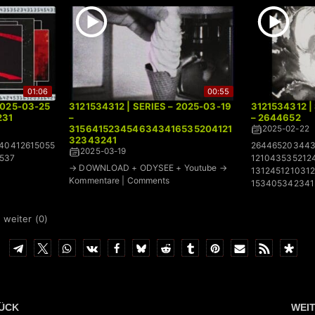
01:06
00:55
2025-03-25
3121534312 | SERIES – 2025-03-19
3121534312 |
231
–
– 2644652
3156415234546343416535204121
2025-02-22
32343241
40412615055
264465203443
2025-03-19
537
121043535212
→ DOWNLOAD + ODYSEE + Youtube →
131245121031
Kommentare | Comments
153405342341
 weiter (
0
)
ÜCK
WEI