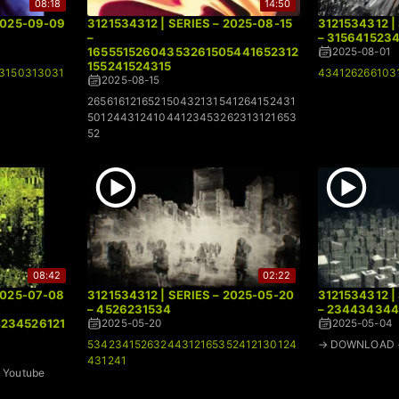
08:18
14:50
 2025-09-09
3121534312 | SERIES – 2025-08-15
3121534312 |
–
– 315641523
16555152604353261505441652312
2025-08-01
155241524315
3150313031
434126266103
2025-08-15
265616121652150432131541264152431
50124431241044123453262313121653
52
08:42
02:22
2025-07-08
3121534312 | SERIES – 2025-05-20
3121534312 |
– 4526231534
– 23443434
4234526121
2025-05-20
2025-05-04
53423415263244312165352412130124
→ DOWNLOAD +
431241
Youtube