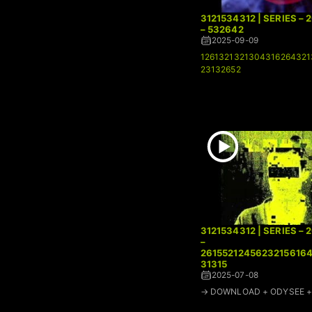
3121534312 | SERIES –
– 532642
2025-09-09
1261321321304316264321
23132652
3121534312 | SERIES – 
–
2615521245623215616
31315
2025-07-08
→ DOWNLOAD + ODYSEE + 