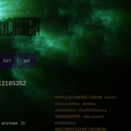
EXT
INT
12165352
WORLD ECONOMIC FORUM
ASPHYX
ANGELA MERKEL
MODRNA-
RKI-PROTOKOLLE
GENTHERAPIE
WIKIHAUSEN
ARNE SCHMITT
MYSTERIA
FRANKREICH
WELTWIRTSCHAFTSFORUM