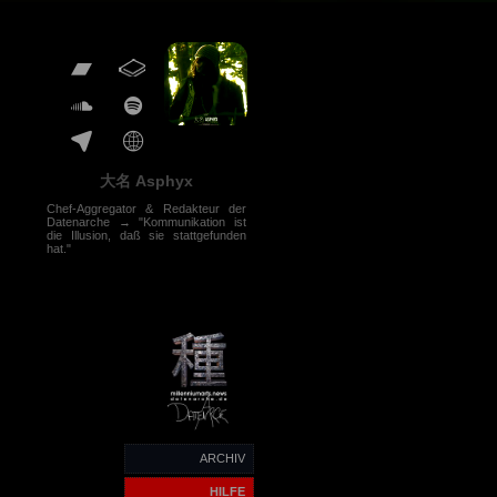
大名 Asphyx
Chef-Aggregator & Redakteur der
Datenarche → "Kommunikation ist
die Illusion, daß sie stattgefunden
hat."
ARCHIV
HILFE