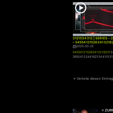
3121534312 | SERIES – 
– 545541215263413216
2025-03-25
545541215263413216231
3
2650413244162134415131
→ Verteile diesen Eintrag
ZUR