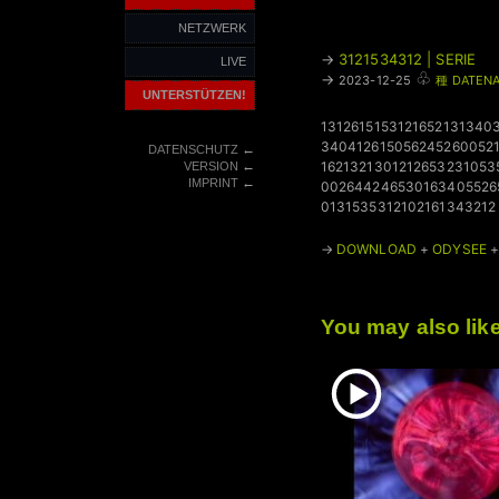
NETZWERK
→
3121534312 | SERIE
LIVE
♧
→
2023-12-25
種 DATENA
UNTERSTÜTZEN!
1312615153121652131340
340412615056245260052
←
DATENSCHUTZ
←
1621321301212653231053
VERSION
←
IMPRINT
002644246530163405526
0131535312102161343212
→
DOWNLOAD
+
ODYSEE
You may also lik