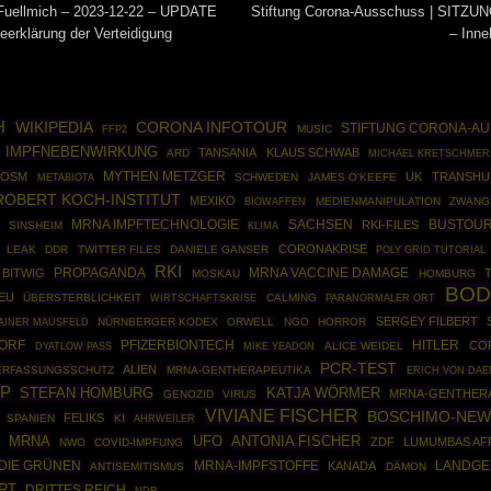
Fuellmich – 2023-12-22 – UPDATE
Stiftung Corona-Ausschuss | SITZU
eerklärung der Verteidigung
– Inne
H
WIKIPEDIA
CORONA INFOTOUR
STIFTUNG CORONA-A
FFP2
MUSIC
IMPFNEBENWIRKUNG
TANSANIA
KLAUS SCHWAB
ARD
MICHAEL KRETSCHMER
MYTHEN METZGER
OSM
UK
TRANSHU
SCHWEDEN
JAMES O'KEEFE
METABIOTA
ROBERT KOCH-INSTITUT
MEXIKO
BIOWAFFEN
MEDIENMANIPULATION
ZWANG
MRNA IMPFTECHNOLOGIE
SACHSEN
BUSTOUR
RKI-FILES
SINSHEIM
KLIMA
CORONAKRISE
LEAK
DDR
TWITTER FILES
DANIELE GANSER
POLY GRID TUTORIAL
RKI
PROPAGANDA
BITWIG
MRNA VACCINE DAMAGE
MOSKAU
HOMBURG
BOD
EU
ÜBERSTERBLICHKEIT
WIRTSCHAFTSKRISE
CALMING
PARANORMALER ORT
SERGEY FILBERT
AINER MAUSFELD
NÜRNBERGER KODEX
ORWELL
NGO
HORROR
DORF
PFIZERBIONTECH
HITLER
CO
ALICE WEIDEL
DYATLOW PASS
MIKE YEADON
PCR-TEST
ALIEN
ERFASSUNGSSCHUTZ
MRNA-GENTHERAPEUTIKA
ERICH VON DAE
P
STEFAN HOMBURG
KATJA WÖRMER
MRNA-GENTHER
GENOZID
VIRUS
VIVIANE FISCHER
BOSCHIMO-NEW
FELIKS
SPANIEN
KI
AHRWEILER
MRNA
UFO
ANTONIA FISCHER
ZDF
LUMUMBAS AF
NWO
COVID-IMPFUNG
DIE GRÜNEN
MRNA-IMPFSTOFFE
KANADA
LANDGE
ANTISEMITISMUS
DÄMON
RT
DRITTES REICH