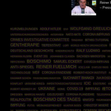
Reiner 
– Press
WOLFGANG GREULIC
ADOLF HITLER
KURZMELDUNGEN
DIVI
NATO AKTE
CORONA IMPFUNG
UNTERSUCHUNGSAUSSCHUSS
INTERVIEW
CRIMES INVESTIGATIVE COMMITTEE
BITWIG TUTORIAL
TANZANIA
GENTHERAPIE
TIEFENSTAAT
LOFI
WORLD HEALTH ORGANIZATION
RALF LUDWIG
DEUTSCHLAND GESCHICHTE
ANTIFA
KINDERSCHUTZ
EVENT 201
SACHSEN-MIKROFON
HERMANN PLOPPA
JOHANNES CLASEN
3G
BOSCHIMO
SAMUEL ECKERT
COVID19-IMPFUNG
IMPFZWANG
REINER FUELLMICH
ANTI-SPIEGEL
ICIC.LAW
DYATLOV PASS
WEF
CORONA-PANDEMIE
TECHNOLOGIE
ROBERT-KOCH INSTITUT
R
SUCHARIT BHAKDI
JVA ROS
DAGMAR SCHÖN
TRANSKOMMUNIKATION
ICIC
KONFLIKT
UKRAINE-KRIEG
INFEKTIONSSCHUTZGESETZ
ESOTERIC
V
UKRAINE
COVID-19
種TO
IMPFUNG
ROBERT KENNEDY JR.
SERIE
GELEUGNET
CORONA-PLANDEMIE
DRESDEN
MARKUS HAINTZ
TELEGRAM
BOSCHIMO DES TAGES
REALPOLITIK
MWGFD
THÜRINGEN
IMPFUNG
CHRISTOF MISERÉ
PUTIN
MEINUNGSFREIHEIT
HUNTER BIDEN
DOMINIK REICHE
ASTRAZENECA
AUSTRALIEN
JEFFREY EPSTEIN