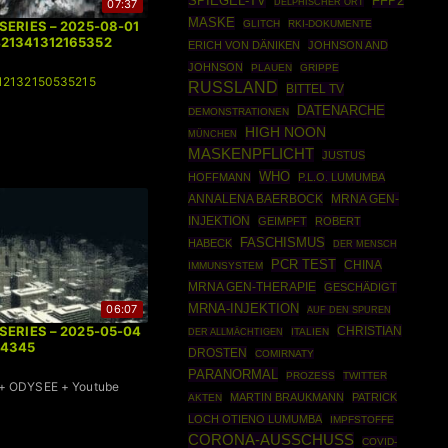
SPIEGEL-TV
FFP2
07:37
DELPHISCHER ORT
MASKE
 SERIES – 2025-08-01
GLITCH
RKI-DOKUMENTE
421341312165352
ERICH VON DÄNIKEN
JOHNSON AND
JOHNSON
PLAUEN
GRIPPE
12132150535215
RUSSLAND
BITTEL TV
DATENARCHE
DEMONSTRATIONEN
HIGH NOON
MÜNCHEN
MASKENPFLICHT
JUSTUS
WHO
HOFFMANN
P.L.O. LUMUMBA
ANNALENA BAERBOCK
MRNA GEN-
INJEKTION
GEIMPFT
ROBERT
FASCHISMUS
HABECK
DER MENSCH
PCR TEST
CHINA
IMMUNSYSTEM
MRNA GEN-THERAPIE
GESCHÄDIGT
MRNA-INJEKTION
06:07
AUF DEN SPUREN
 SERIES – 2025-05-04
CHRISTIAN
ITALIEN
DER ALLMÄCHTIGEN
44345
DROSTEN
COMIRNATY
PARANORMAL
PROZESS
TWITTER
 ODYSEE + Youtube
MARTIN BRAUKMANN
PATRICK
AKTEN
LOCH OTIENO LUMUMBA
IMPFSTOFFE
CORONA-AUSSCHUSS
COVID-