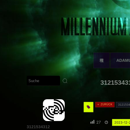
種
ADAM
312153431
« ZURÜCK
312153
27
2023-12-
3121534312