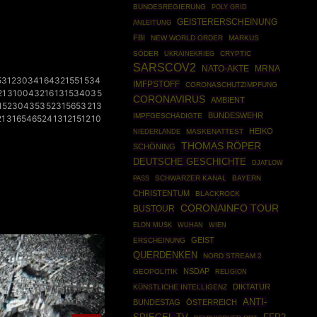
BUNDESREGIERUNG
POLY GRID
GEISTERERSCHEINUNG
ANLEITUNG
FBI
NEW WORLD ORDER
MARKUS
SÖDER
UKRAINEKRIEG
CRYPTIC
SARSCOV2
NATO-AKTE
MRNA
53123034164321551534
IMFPSTOFF
CORONASCHUTZIMPFUNG
21310043216131534035
CORONAVIRUS
AMBIENT
15230435352315653213
BUNDESWEHR
IMPFGESCHÄDIGTE
13165465241312151210
HEIKO
MASKENATTEST
NIEDERLANDE
THOMAS RÖPER
SCHÖNING
DEUTSCHE GESCHICHTE
DJATLOW
SCHWARZER KANAL
BAYERN
PASS
CHRISTENTUM
BLACKROCK
CORONAINFO TOUR
BUSTOUR
ELON MUSK
WUHAN
WIEN
GEIST
ERSCHEINUNG
QUERDENKEN
NORD STREAM 2
NSDAP
GEOPOLITIK
RELIGION
DIKTATUR
KÜNSTLICHE INTELLIGENZ
ANTI-
BUNDESTAG
ÖSTERREICH