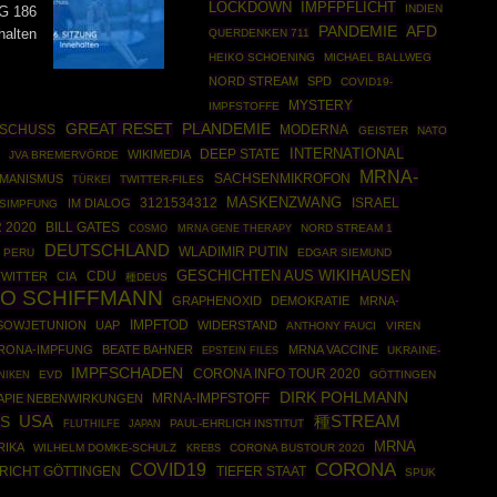
IMPFPFLICHT
LOCKDOWN
INDIEN
NG 186
PANDEMIE
AFD
halten
QUERDENKEN 711
HEIKO SCHOENING
MICHAEL BALLWEG
NORD STREAM
SPD
COVID19-
MYSTERY
IMPFSTOFFE
GREAT RESET
PLANDEMIE
USCHUSS
MODERNA
GEISTER
NATO
INTERNATIONAL
DEEP STATE
WIKIMEDIA
JVA BREMERVÖRDE
MRNA-
SACHSENMIKROFON
MANISMUS
TÜRKEI
TWITTER-FILES
MASKENZWANG
3121534312
ISRAEL
IM DIALOG
SIMPFUNG
 2020
BILL GATES
COSMO
MRNA GENE THERAPY
NORD STREAM 1
DEUTSCHLAND
WLADIMIR PUTIN
PERU
EDGAR SIEMUND
GESCHICHTEN AUS WIKIHAUSEN
CDU
TWITTER
CIA
種DEUS
O SCHIFFMANN
GRAPHENOXID
DEMOKRATIE
MRNA-
IMPFTOD
SOWJETUNION
UAP
WIDERSTAND
ANTHONY FAUCI
VIREN
RONA-IMPFUNG
BEATE BAHNER
MRNA VACCINE
EPSTEIN FILES
UKRAINE-
IMPFSCHADEN
CORONA INFO TOUR 2020
EVD
GÖTTINGEN
NIKEN
DIRK POHLMANN
APIE NEBENWIRKUNGEN
MRNA-IMPFSTOFF
USA
S
種STREAM
PAUL-EHRLICH INSTITUT
FLUTHILFE
JAPAN
MRNA
RIKA
WILHELM DOMKE-SCHULZ
CORONA BUSTOUR 2020
KREBS
CORONA
COVID19
TIEFER STAAT
RICHT GÖTTINGEN
SPUK