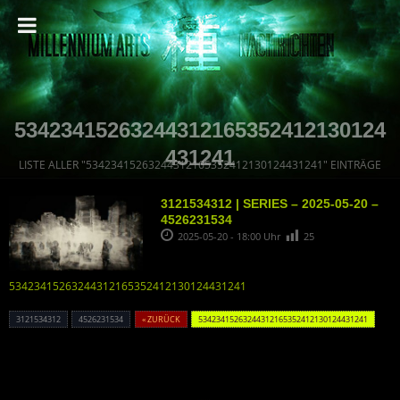
53423415263244312165352412130124
431241
LISTE ALLER "53423415263244312165352412130124431241" EINTRÄGE
3121534312 | SERIES – 2025-05-20 –
4526231534
2025-05-20 - 18:00 Uhr
25
53423415263244312165352412130124431241
3121534312
4526231534
« ZURÜCK
53423415263244312165352412130124431241