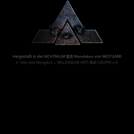
Powered By :
Hergestellt in der
von
NICHTRAUM 製造 Manufaktur
WESTGÅRD
Westgård
MILLENNIUM ARTS 勤続 GRUPPE e.K.
© 1994-2026
→