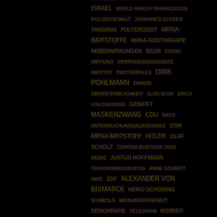
ISRAEL
WORLD HEALTH ORGANIZATION
POLIZEIGEWALT
JOHANNES CLASEN
MRNA-
TANSANIA
POLTERGEIST
IMPFSTOFFE
MRNA-GENTHERAPIE
NEBENWIRKUNGEN
B0108
COVID-
IMPFUNG
VERFASSUNGSSCHUTZ
DIRK
IMPFTOT
TWITTERFILES
POHLMANN
DÄMON
ÜBERSTERBLICHKEIT
ELON MUSK
ERICH
GEIMPFT
VON DAENIKEN
MASKENZWANG
CDU
NATO
OSM
UNTERSUCHUNGSAUSSCHUSS
MRNA IMFPSTOFF
HITLER
OLAF
SCHOLZ
CORONA BUSTOUR 2020
JUSTUS HOFFMANN
MUSIC
ARNE SCHMITT
TRANSKOMMUNIKATION
ALEXANDER VON
ZDF
NWO
BISMARCK
HEIKO SCHÖNING
SYMBOLS
MEINUNGSFREIHEIT
DEMOKRATIE
ROBERT-
TELEGRAM