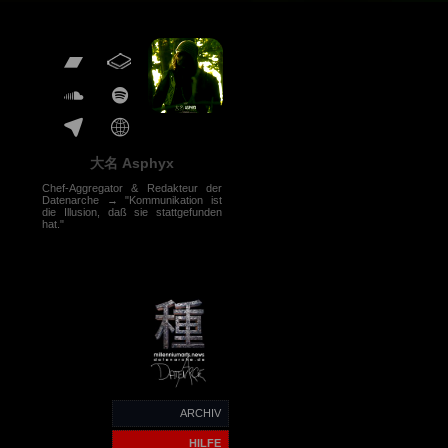
大名 Asphyx
Chef-Aggregator & Redakteur der
Datenarche → "Kommunikation ist
die Illusion, daß sie stattgefunden
hat."
ARCHIV
HILFE