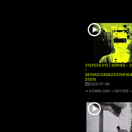
3121534312 | SERIES – 
–
2615521245623215616
31315
2025-07-08
→ DOWNLOAD + ODYSEE + 