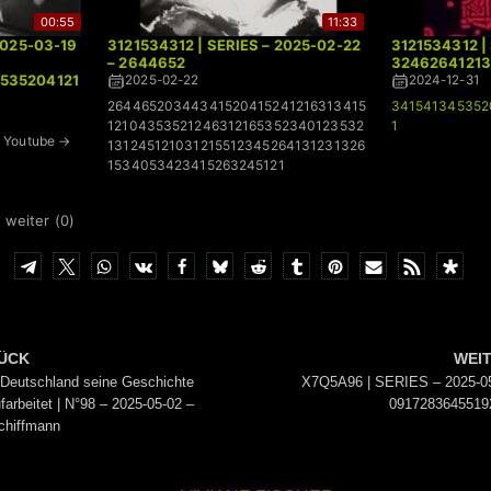
00:55
11:33
2025-03-19
3121534312 | SERIES – 2025-02-22
3121534312 | 
– 2644652
32462641213
535204121
2025-02-22
2024-12-31
26446520344341520415241216313415
341541345352
12104353521246312165352340123532
1
Youtube →
131245121031215512345264131231326
1534053423415263245121
 weiter (
0
)
ÜCK
WEI
Deutschland seine Geschichte
X7Q5A96 | SERIES – 2025-05
ufarbeitet | N°98 – 2025-05-02 –
0917283645519
chiffmann