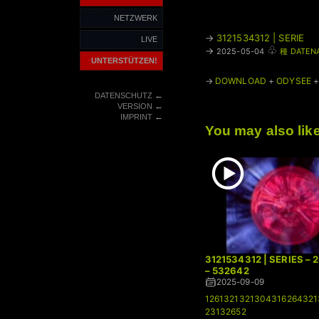
NETZWERK
→
3121534312 | SERIE
LIVE
♧
→
2025-05-04
種 DATEN
UNTERSTÜTZEN!
→
DOWNLOAD
+
ODYSEE
←
DATENSCHUTZ
←
VERSION
←
IMPRINT
You may also lik
3121534312 | SERIES –
– 532642
2025-09-09
1261321321304316264321
23132652