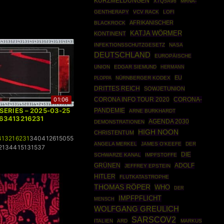
KURZMELDUNGEN
X7Q5A96
MRNA-
GENTHERAPY
VCV RACK
LOFI
AFRIKANISCHER
BLACKROCK
KATJA WÖRMER
KONTINENT
INFEKTIONSSCHUTZGESETZ
NASA
DEUTSCHLAND
EUROPÄISCHE
UNION
EDGAR SIEMUND
HERMANN
EU
PLOPPA
NÜRNBERGER KODEX
DRITTES REICH
SOWJETUNION
01:06
CORONA INFO TOUR 2020
CORONA-
 SERIES – 2025-03-25
PANDEMIE
ARNE BURKHARDT
263413216231
AGENDA 2030
DEMONSTRATIONEN
HIGH NOON
CHRISTENTUM
413216231
340412615055
ANGELA MERKEL
JAMES O'KEEFE
DER
2134415131537
DIE
SCHWARZE KANAL
IMPFSTOFFE
GRÜNEN
ADOLF
JEFFREY EPSTEIN
HITLER
FLUTKATASTROPHE
THOMAS RÖPER
WHO
DER
IMPFPFLICHT
MENSCH
WOLFGANG GREULICH
SARSCOV2
ITALIEN
ARD
MARKUS