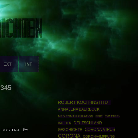
EXT
INT
4345
ROBERT KOCH-INSTITUT
ANNALENA BAERBOCK
MEDIENMANIPULATION
FFP2
TWITTER-
DEUTSCHLAND
DATEIEN
CORONA VIRUS
GESCHICHTE
MYSTERIA
CORONA
CORONA-IMPFUNG