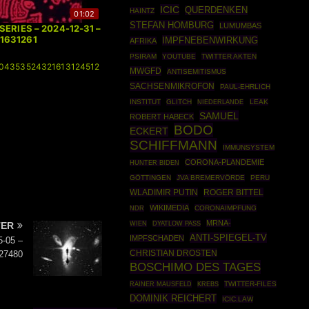
ICIC
QUERDENKEN
HAINTZ
01:02
STEFAN HOMBURG
LUMUMBAS
SERIES – 2024-12-31 –
1631261
IMPFNEBENWIRKUNG
AFRIKA
PSIRAM
YOUTUBE
TWITTER AKTEN
04353524321613124512
MWGFD
ANTISEMITISMUS
SACHSENMIKROFON
PAUL-EHRLICH
INSTITUT
GLITCH
LEAK
NIEDERLANDE
SAMUEL
ROBERT HABECK
BODO
ECKERT
SCHIFFMANN
IMMUNSYSTEM
CORONA-PLANDEMIE
HUNTER BIDEN
GÖTTINGEN
JVA BREMERVÖRDE
PERU
WLADIMIR PUTIN
ROGER BITTEL
WIKIMEDIA
CORONAIMPFUNG
NDR
MRNA-
WIEN
DYATLOW PASS
TER
ANTI-SPIEGEL-TV
IMPFSCHADEN
-05 –
CHRISTIAN DROSTEN
27480
BOSCHIMO DES TAGES
RAINER MAUSFELD
TWITTER-FILES
KREBS
DOMINIK REICHERT
ICIC.LAW