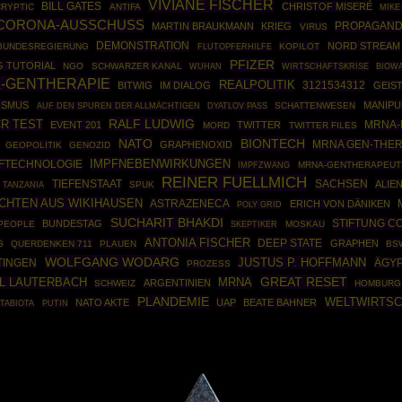
VIVIANE FISCHER
BILL GATES
CHRISTOF MISERÉ
CRYPTIC
ANTIFA
MIKE
CORONA-AUSSCHUSS
PROPAGAN
MARTIN BRAUKMANN
KRIEG
VIRUS
DEMONSTRATION
NORD STREAM
BUNDESREGIERUNG
KOPILOT
FLUTOPFERHILFE
PFIZER
G TUTORIAL
NGO
SCHWARZER KANAL
WIRTSCHAFTSKRISE
BIOW
WUHAN
-GENTHERAPIE
REALPOLITIK
3121534312
BITWIG
IM DIALOG
GEIS
ISMUS
MANIPU
SCHATTENWESEN
AUF DEN SPUREN DER ALLMÄCHTIGEN
DYATLOV PASS
RALF LUDWIG
R TEST
EVENT 201
TWITTER
MRNA-
MORD
TWITTER FILES
NATO
BIONTECH
MRNA GEN-THER
GRAPHENOXID
GEOPOLITIK
GENOZID
IMPFNEBENWIRKUNGEN
FTECHNOLOGIE
IMPFZWANG
MRNA-GENTHERAPEUT
REINER FUELLMICH
SACHSEN
TIEFENSTAAT
ALIE
SPUK
TANZANIA
CHTEN AUS WIKIHAUSEN
ASTRAZENECA
ERICH VON DÄNIKEN
POLY GRID
SUCHARIT BHAKDI
STIFTUNG C
BUNDESTAG
PEOPLE
SKEPTIKER
MOSKAU
ANTONIA FISCHER
DEEP STATE
GRAPHEN
G
QUERDENKEN 711
PLAUEN
BS
WOLFGANG WODARG
JUSTUS P. HOFFMANN
ÄGY
TINGEN
PROZESS
GREAT RESET
MRNA
L LAUTERBACH
ARGENTINIEN
SCHWEIZ
HOMBURG
PLANDEMIE
WELTWIRTS
NATO AKTE
UAP
BEATE BAHNER
PUTIN
TABIOTA