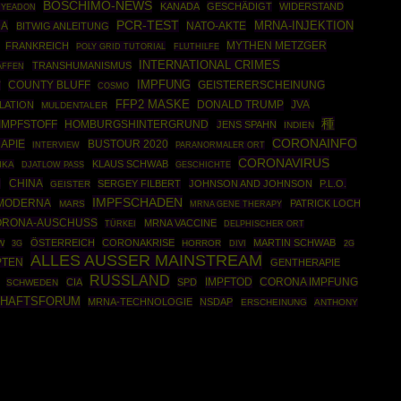
BOSCHIMO-NEWS
KANADA
GESCHÄDIGT
WIDERSTAND
 YEADON
PCR-TEST
MRNA-INJEKTION
DA
NATO-AKTE
BITWIG ANLEITUNG
MYTHEN METZGER
FRANKREICH
POLY GRID TUTORIAL
FLUTHILFE
INTERNATIONAL CRIMES
TRANSHUMANISMUS
AFFEN
COUNTY BLUFF
IMPFUNG
T
GEISTERERSCHEINUNG
COSMO
FFP2 MASKE
DONALD TRUMP
JVA
LATION
MULDENTALER
種
HOMBURGSHINTERGRUND
IMPFSTOFF
JENS SPAHN
INDIEN
CORONAINFO
APIE
BUSTOUR 2020
INTERVIEW
PARANORMALER ORT
CORONAVIRUS
KLAUS SCHWAB
IKA
GESCHICHTE
DJATLOW PASS
CHINA
N
SERGEY FILBERT
JOHNSON AND JOHNSON
P.L.O.
GEISTER
IMPFSCHADEN
MODERNA
PATRICK LOCH
MARS
MRNA GENE THERAPY
ORONA-AUSCHUSS
MRNA VACCINE
TÜRKEI
DELPHISCHER ORT
ÖSTERREICH
CORONAKRISE
MARTIN SCHWAB
W
HORROR
3G
DIVI
2G
ALLES AUSSER MAINSTREAM
PTEN
GENTHERAPIE
RUSSLAND
IMPFTOD
CIA
SPD
CORONA IMPFUNG
SCHWEDEN
CHAFTSFORUM
MRNA-TECHNOLOGIE
NSDAP
ERSCHEINUNG
ANTHONY