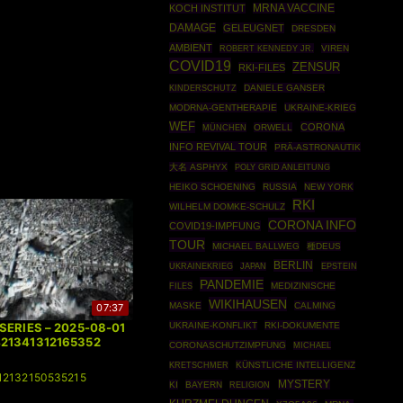
KOCH INSTITUT
MRNA VACCINE
DAMAGE
GELEUGNET
DRESDEN
AMBIENT
ROBERT KENNEDY JR.
VIREN
COVID19
ZENSUR
RKI-FILES
DANIELE GANSER
KINDERSCHUTZ
MODRNA-GENTHERAPIE
UKRAINE-KRIEG
WEF
CORONA
MÜNCHEN
ORWELL
INFO REVIVAL TOUR
PRÄ-ASTRONAUTIK
大名 ASPHYX
POLY GRID ANLEITUNG
HEIKO SCHOENING
RUSSIA
NEW YORK
RKI
WILHELM DOMKE-SCHULZ
CORONA INFO
COVID19-IMPFUNG
TOUR
MICHAEL BALLWEG
種DEUS
BERLIN
UKRAINEKRIEG
EPSTEIN
JAPAN
PANDEMIE
FILES
MEDIZINISCHE
WIKIHAUSEN
MASKE
CALMING
07:37
 SERIES – 2025-08-01
UKRAINE-KONFLIKT
RKI-DOKUMENTE
421341312165352
CORONASCHUTZIMPFUNG
MICHAEL
KÜNSTLICHE INTELLIGENZ
KRETSCHMER
12132150535215
MYSTERY
KI
BAYERN
RELIGION