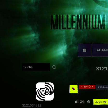
種
ADAM
3121
« ZURÜCK
234434
24
2025-05
3121534312