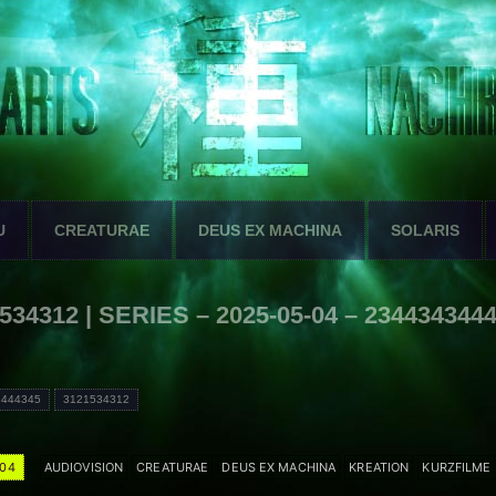
U
CREATURAE
DEUS EX MACHINA
SOLARIS
534312 | SERIES – 2025-05-04 – 234434344
3444345
3121534312
-04
AUDIOVISION
CREATURAE
DEUS EX MACHINA
KREATION
KURZFILME