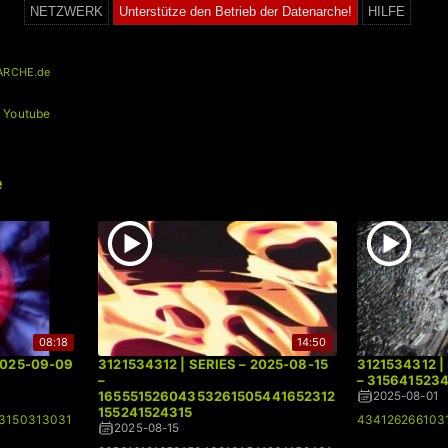
NETZWERK
Unterstütze den Betrieb der Datenarche!
HILFE
ARCHE.de
+
Youtube
e
08:18
14:50
 2025-09-09
3121534312 | SERIES – 2025-08-15
3121534312 |
–
– 315641523
16555152604353261505441652312
2025-08-01
155241524315
3150313031
434126266103
2025-08-15