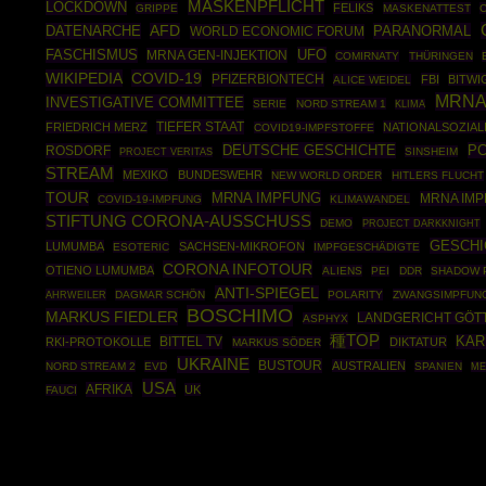
MASKENPFLICHT
LOCKDOWN
FELIKS
GRIPPE
MASKENATTEST
DATENARCHE
AFD
PARANORMAL
WORLD ECONOMIC FORUM
UFO
FASCHISMUS
MRNA GEN-INJEKTION
COMIRNATY
THÜRINGEN
WIKIPEDIA
COVID-19
PFIZERBIONTECH
FBI
BITWI
ALICE WEIDEL
MRNA
INVESTIGATIVE COMMITTEE
SERIE
NORD STREAM 1
KLIMA
TIEFER STAAT
FRIEDRICH MERZ
NATIONALSOZIAL
COVID19-IMPFSTOFFE
DEUTSCHE GESCHICHTE
PC
ROSDORF
SINSHEIM
PROJECT VERITAS
STREAM
MEXIKO
BUNDESWEHR
NEW WORLD ORDER
HITLERS FLUCHT
TOUR
MRNA IMPFUNG
MRNA IMP
COVID-19-IMPFUNG
KLIMAWANDEL
STIFTUNG CORONA-AUSSCHUSS
DEMO
PROJECT DARKKNIGHT
GESCHI
LUMUMBA
SACHSEN-MIKROFON
ESOTERIC
IMPFGESCHÄDIGTE
CORONA INFOTOUR
OTIENO LUMUMBA
ALIENS
PEI
DDR
SHADOW 
ANTI-SPIEGEL
AHRWEILER
DAGMAR SCHÖN
POLARITY
ZWANGSIMPFUN
BOSCHIMO
MARKUS FIEDLER
LANDGERICHT GÖT
ASPHYX
種TOP
BITTEL TV
KAR
RKI-PROTOKOLLE
DIKTATUR
MARKUS SÖDER
UKRAINE
BUSTOUR
AUSTRALIEN
NORD STREAM 2
EVD
SPANIEN
ME
USA
AFRIKA
UK
FAUCI