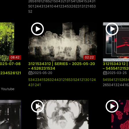
265616121652150432131541264152431
50124431241044123453262313121653
52
08:42
02:22
2025-07-08
3121534312 | SERIES – 2025-05-20
3121534312 |
– 4526231534
– 545541215
4234526121
2025-05-20
2025-03-25
53423415263244312165352412130124
545541215263
431241
265041324416
Youtube