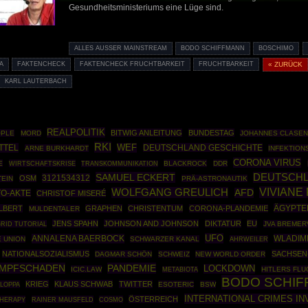
Gesundheitsministeriums eine Lüge sind.
ALLES AUSSER MAINSTREAM
BODO SCHIFFMANN
BOSCHIMO
A
FAKTENCHECK
FAKTENCHECK FRUCHTBARKEIT
FRUCHTBARKEIT
« ZURÜCK
KARL LAUTERBACH
REALPOLITIK
BITWIG ANLEITUNG
BUNDESTAG
OPLE
MORD
JOHANNES CLASE
RKI
TTEL
WEF
DEUTSCHLAND GESCHICHTE
ARNE BURKHARDT
INFEKTIO
CORONA VIRUS
E
WIRTSCHAFTSKRISE
BLACKROCK
DDR
TRANSKOMMUNIKATION
SAMUEL ECKERT
DEUTSCH
3121534312
OSM
TEIN
PRÄ-ASTRONAUTIK
VIVIANE
WOLFGANG GREULICH
AFD
O-AKTE
CHRISTOF MISERÉ
ÄGYPTE
LBERT
GRAPHEN
CHRISTENTUM
CORONA-PLANDEMIE
MULDENTALER
JENS SPAHN
JOHNSON AND JOHNSON
DIKTATUR
EU
GRID TUTORIAL
JVA BREME
UFO
ANNALENA BAERBOCK
WLADIMI
 UNION
SCHWARZER KANAL
AHRWEILER
NATIONALSOZIALISMUS
SACHSEN
DAGMAR SCHÖN
SCHWEIZ
NEW WORLD ORDER
IMPFSCHADEN
PANDEMIE
LOCKDOWN
ICIC.LAW
HITLERS FLU
METABIOTA
BODO SCHIF
KRIEG
KLAUS SCHWAB
TWITTER
LOPPA
ESOTERIC
BSW
INTERNATIONAL CRIMES I
ÖSTERREICH
THERAPY
RAINER MAUSFELD
COSMO