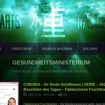
U
CREATURAE
DEUS EX MACHINA
SOLARIS
GESUNDHEITSMINISTERIUM
LISTE ALLER "GESUNDHEITSMINISTERIUM" EINTRÄGE
CORONA – Dr. Bodo Schiffmann | SERIE – 202
Boschimo des Tages – Faktencheck Fruchtbar
2022-11-19 - 14:41 Uhr
131
Faktencheck Fruchtbarkeit
– Die Bundesregierung weiß, dass d