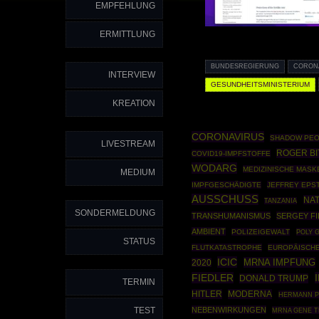
EMPFEHLUNG
ERMITTLUNG
BUNDESREGIERUNG
CORON
INTERVIEW
GESUNDHEITSMINISTERIUM
KREATION
CORONAVIRUS
SHADOW PE
LIVESTREAM
ROGER BI
COVID19-IMPFSTOFFE
WODARG
MEDIZINISCHE MASK
MEDIUM
IMPFGESCHÄDIGTE
JEFFREY EPS
AUSSCHUSS
NAT
TANZANIA
SONDERMELDUNG
TRANSHUMANISMUS
SERGEY FI
AMBIENT
POLIZEIGEWALT
POLY 
STATUS
FLUTKATASTROPHE
EUROPÄISCHE
ICIC
MRNA IMPFUNG
2020
FIEDLER
DONALD TRUMP
TERMIN
HITLER
MODERNA
HERMANN P
TEST
NEBENWIRKUNGEN
MRNA GENE 