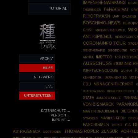
IMPFNEBENWIRKUNG
DEMO
TUTORIAL
TIEFER STAAT
THÜRINGEN
GRI
P. HOFFMANN
UAP
CALMING
BOSCHIMO-NEWS
DEMOKR
WIK
GEIST
MICHAEL BALLWEG
ANTI-SPIEGEL
HEIKO SCHOE
CORONAINFO TOUR
X7Q5
GENTHERAPIE
GEOPOLITIK
VCV 
IMPFTOD
RKI-PROTOK
ANTIFA
ARCHIV
AUSSCHUSS
DOMINIK R
HILFE
P
IMPFTECHNOLOGIE
WUHAN
NETZWERK
KENNEDY JR.
UKRAINEKRIEG
MOS
CDU
MRNA GEN-THERAPIE
K
LIVE
DJATLOW PASS
DELPHISCHER ORT
UNTERSTÜTZEN!
STATE
TANSAN
JAMES O'KEEFE
VON BISMARCK
PARANOR
←
DATENSCHUTZ
DIE GRÜ
MARTIN BRAUKMANN
←
VERSION
MANIPULATION
SYMBOLS
ERICH
←
IMPRINT
D
FASCHISMUS
CIA
TÜRKEI
THOMAS RÖPER
ZENSUR
PCR-TE
ASTRAZENECA
GÖTTINGEN