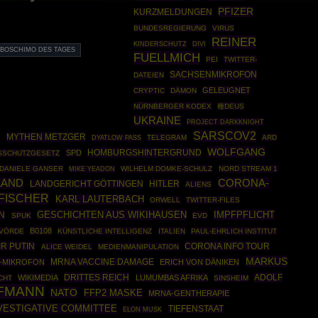
PFIZER
KURZMELDUNGEN
BUNDESREGIERUNG
VIRUS
REINER
KINDERSCHUTZ
DIVI
BOSCHIMO DES TAGES
FUELLMICH
PEI
TWITTER-
SACHSENMIKROFON
DATEIEN
GELEUGNET
CRYPTIC
DÄMON
NÜRNBERGER KODEX
種DEUS
UKRAINE
PROJECT DARKKNIGHT
SARSCOV2
MYTHEN METZGER
N
TELEGRAM
ARD
DYATLOW PASS
WOLFGANG
HOMBURGSHINTERGRUND
SPD
NSSCHUTZGESETZ
DANIELE GANSER
WILHELM DOMKE-SCHULZ
NORD STREAM 1
MIKE YEADON
LAND
CORONA-
HITLER
LANDGERICHT GÖTTINGEN
ALIENS
 FISCHER
KARL LAUTERBACH
ORWELL
TWITTER-FILES
GESCHICHTEN AUS WIKIHAUSEN
IMPFPFLICHT
N
SPUK
EVD
B0108
RVÖRDE
KÜNSTLICHE INTELLIGENZ
ITALIEN
PAUL-EHRLICH INSTITUT
R PUTIN
CORONA INFO TOUR
ALICE WEIDEL
MEDIENMANIPULATION
MARKUS
-MIKROFON
MRNA VACCINE DAMAGE
ERICH VON DÄNIKEN
DRITTES REICH
ADOLF
WIKIMEDIA
LUMUMBAS AFRIKA
CHT
SINSHEIM
FMANN
NATO
FFP2 MASKE
MRNA-GENTHERAPIE
NVESTIGATIVE COMMITTEE
TIEFENSTAAT
ELON MUSK