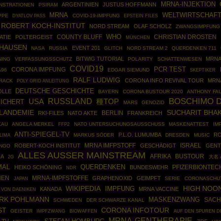
MRNA-INJEKTION
ARGENTINIEN
JUSTUS HOFFMANN
NSTRATIONEN
PSIRAM
MRNA
WELTWIRTSCHAF
PPE
COVID-19-IMPFUNG
EPSTEIN FILES
DYATLOV PASS
ROBERT KOCH-INSTITUT
NORD STREAM
OLAF SCHOLZ
ZWANGSIMPFUNG
WHO
COUNTY BLUFF
CHRISTIAN DROSTEN
ATIE
POLTERGEIST
MÜNCHEN
IHAUSEN
EVENT 201
NASA
RUSSIA
GLITCH
NORD STREAM 2
QUERDENKEN 711
BITWIG TUTORIAL
MRNA
NING
VERFASSUNGSSCHUTZ
POLARITY
SCHATTENWESEN
COVID19
PCR TEST
CORONA IMPFUNG
A96
EDGAR SIEMUND
SKEPTIKER
RALF LUDWIG
CORONA INFO REVIVAL TOUR
MRN
RACK
POLY GRID ANLEITUNG
DEUTSCHE GESCHICHTE
OLLE
BAYERN
CORONA BUSTOUR 2020
ANTHONY FAU
BOSCHIMO D
USA
RUSSLAND
種TOP
EICHERT
MARS
GENOZID
LANDEMIE
SUCHARIT BHAK
BERLIN
RKI-FILES
NATO AKTE
FRANKREICH
KAU
ANGELA MERKEL
FFP2
NATO UNTERSUCHUNGSAUSSCHUSS
MASKENATTEST
IM
ANTI-SPIEGEL-TV
P.L.O. LUMUMBA
RO
MARKUS SÖDER
DRESDEN
MUSIC
LIMA
MRNA IMFPSTOFF
ISRAEL
ROBERT-KOCH INSTITUT
GESCHÄDIGT
GENT
NGO
ALLES AUSSER MAINSTREAM
AFRIKA
BUSTOUR
IA
大名 
2G
MAL
QUERDENKEN
PFIZERBIONTEC
HEIKO SCHÖNING
BUNDESWEHR
NDR
NEN
MRNA-IMPFSTOFFE
GRAPHENOXID
GEIMPFT
SERIE
CORONASCHU
JAPAN
WIKIPEDIA
HIGH NOO
IMPFUNG
KANADA
MRNA VACCINE
 VON DAENIKEN
IRK POHLMANN
MASKENZWANG
SACH
SCHWEDEN
DER SCHWARZE KANAL
CORONA INFOTOUR
ST
GEISTER
IMPFZWANG
BIOWAFFEN
AUF DEN SPUREN D
MRNA-GENTHERAPIE