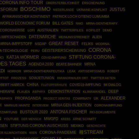
CORONA INFO TOUR
ÜBERSTERBLICHKEIT
ERSCHEINUNG
BOSCHIMO
JUSTUS
TSFORUM
UKRAINE-KONFLIKT
NIEDERLANDE
AFRIKANISCHER KONTINENT
PATRICK LOCH OTIENO LUMUMBA
WORLD ECONOMIC FORUM
BILL GATES
NWO
MRNA-GENTHERAPY
CORONAKRISE
AUSTRALIEN
LOFI
TWITTERFILES
KOPILOT
DEMO
DATENARCHE
-IMPFSCHADEN
ALIEN
MEINUNGSFREIHEIT
GREAT RESET
MRNA-IMPFSTOFF
NSDAP
FELIKS
MODRNA-
CORONA
A-TECHNOLOGIE
GEISTERERSCHEINUNG
PERU
STIFTUNG CORONA-
KATJA WÖRMER
CI
COVID-IMPFUNG
ES TAGES
AGENDA 2030
MRNA
BEATE BAHNER
DI
HORROR
MRNA-GENTHERAPEUTIKA
LEAK
ANTISEMITISMUS
ROBERT
SOWJETUNION
PFTOT
PROZESS
TWITTER AKTEN
PARANORMALER ORT
CHINA
BERT HABECK
COVID19-IMPFUNG
IM DIALOG
FLUTOPFERHILFE
DEMONSTRATION
DEEP
HERAPIE
PLAUEN
ASPHYX
KLIMAWANDEL
ALEXANDER
PROPAGANDA
UK
ASPHYX
COMIRNATY
PROJECT VERITAS
H
MRNA GEN-INJEKTION
MARKUS HAINTZ
CORONAIMPFUNG
INTERVIEW
ANTONIA FISCHER
BUSTOUR 2020
TZIMPFUNG
RKI-DOKUMENTE
N
MWGFD
YOUTUBE
ARNE SCHMITT
DER MENSCH
KREBS
SEN
STIFTUNG CORONA-AUSCHUSS
MEXIKO
GESCHICHTE
種STREAM
CORONA-PANDEMIE
ER ALLMÄCHTIGEN
WIEN