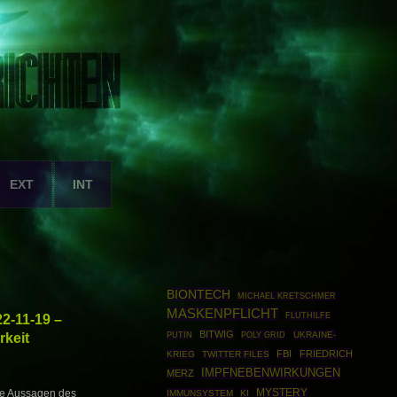
EXT
INT
BIONTECH
MICHAEL KRETSCHMER
MASKENPFLICHT
2-11-19 –
FLUTHILFE
BITWIG
keit
PUTIN
POLY GRID
UKRAINE-
FBI
FRIEDRICH
KRIEG
TWITTER FILES
IMPFNEBENWIRKUNGEN
MERZ
MYSTERY
ie Aussagen des
IMMUNSYSTEM
KI