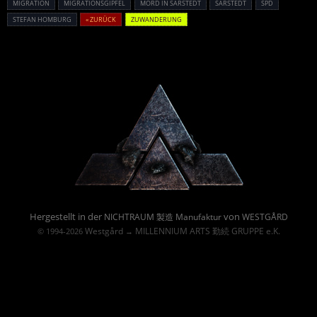
MIGRATION
MIGRATIONSGIPFEL
MORD IN SARSTEDT
SARSTEDT
SPD
STEFAN HOMBURG
« ZURÜCK
ZUWANDERUNG
Powered By :
Hergestellt in der
von
NICHTRAUM 製造 Manufaktur
WESTGÅRD
Westgård
MILLENNIUM ARTS 勤続 GRUPPE e.K.
© 1994-2026
→