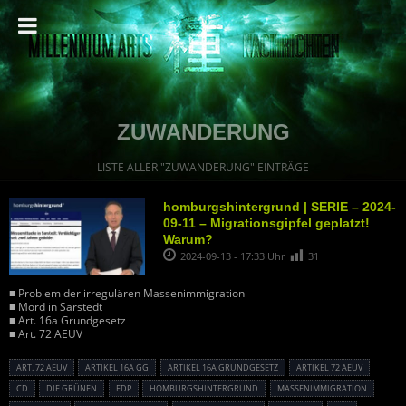
ZUWANDERUNG
LISTE ALLER "ZUWANDERUNG" EINTRÄGE
homburgshintergrund | SERIE – 2024-
09-11 – Migrationsgipfel geplatzt!
Warum?
2024-09-13 - 17:33 Uhr
31
■ Problem der irregulären Massenimmigration
■ Mord in Sarstedt
■ Art. 16a Grundgesetz
■ Art. 72 AEUV
ART. 72 AEUV
ARTIKEL 16A GG
ARTIKEL 16A GRUNDGESETZ
ARTIKEL 72 AEUV
CD
DIE GRÜNEN
FDP
HOMBURGSHINTERGRUND
MASSENIMMIGRATION