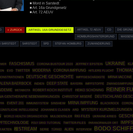
■ Mord in Sarstedt
■ Art. 16a Grundgesetz
■ Art. 72 AEUV
G
« ZURÜCK
ARTIKEL 16A GRUNDGESETZ
ARTIKEL 72 AEUV
CD
DIE GRÜN
HOMBURGSHINTERGRUND
MASSEN
N SARSTEDT
SARSTEDT
SPD
STEFAN HOMBURG
ZUWANDERUNG
UKRAINE
FASCHISMUS
KL
CORONA BUSTOUR 2020
JEFFREY EPSTEIN
HMER
THOMA
MODERNA
TWITTER
CORONA IMPFUNG
EVD
HITLERS FLUCHT
DON
DEUTSCHE GESCHICHTE
MRNA VACCINE
ONSTRATIONEN
IMPFGESCHÄDIGTE
ALENA BAERBOCK
DEEP STATE
INDIEN
BAYERN
IMPFSTOFFE
ZWANGSIMPFUN
REINER F
NDEMIE
ROBERT-KOCH INSTITUT
HEIKO SCHÖNING
METABIOTA
DEUTSCHLAND GESC
NA-GENTHERAPIE NEBENWIRKUNGEN
CHRISTOF MISERÉ
MRNA IMPFUNG
EVENT 201
PPA
IMMUNSYSTEM
SINSHEIM
BLACKROCK
CORON
MYSTERY KURZMELDUNGEN
KÜNSTLICHE INTELLIGENZ
JOHANNES CLASEN
ARD
N
GESCH
RKI-FILES
WORLD HEALTH ORGANIZATION
MULDENTALER
UKRAINE-KRIEG
IMPF
PFTECHNOLOGIE
POLY GRID TUTORIAL
TWITTER-FILES
PARANORMALER ORT
BODO SCHIF
種STREAM
ALIEN
R AKTEN
SERIE
TÜRKEI
INTERVIEW