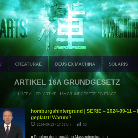
U
CREATURAE
DEUS EX MACHINA
SOLARIS
ARTIKEL 16A GRUNDGESETZ
LISTE ALLER "ARTIKEL 16A GRUNDGESETZ" EINTRÄGE
homburgshintergrund | SERIE – 2024-09-11 – M
geplatzt! Warum?
2024-09-13 - 17:33 Uhr
30
■ Problem der irregulären Massenimmigration