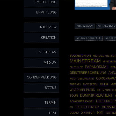
EMPFEHLUNG
ERMITTLUNG
ART. 72 AEUV
ARTIKEL 16A G
INTERVIEW
KREATION
MIGRATIONSGIPFEL
MORD I
LIVESTREAM
SOWJETUNION
MICHAEL KRETSC
MAINSTREAM
MIKE YEA
MEDIUM
PARANORMAL
DEM
FLUTHILFE
ANN
GEISTERERSCHEINUNG
SONDERMELDUNG
CORONA-PA
NGO
GESCHICHTE
GEIST
MR
THERAPY
BIOWAFFEN
STATUS
WLADIMIR PUTIN
HERMANN PLO
DOMINIK REICHERT
TOUR
HIGH NOO
SCHWARZE KANAL
TERMIN
MRNA IM
FRIEDRICH MERZ
3G
RKI
TEST
DIKTATUR
COSMO
TWITTE