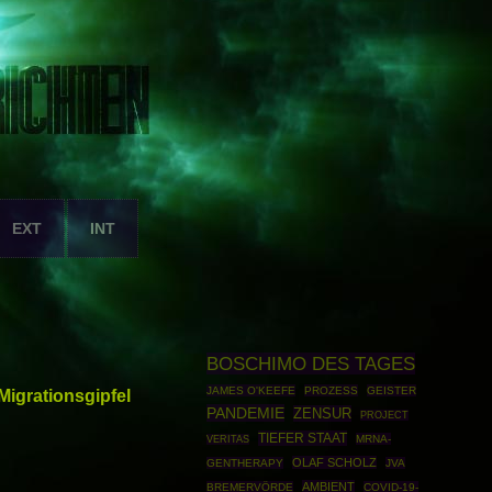
EXT
INT
BOSCHIMO DES TAGES
JAMES O'KEEFE
PROZESS
GEISTER
igrationsgipfel
PANDEMIE
ZENSUR
PROJECT
TIEFER STAAT
MRNA-
VERITAS
OLAF SCHOLZ
GENTHERAPY
JVA
AMBIENT
BREMERVÖRDE
COVID-19-