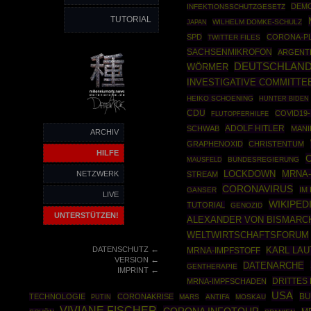
DEMO
INFEKTIONSSCHUTZGESETZ
TUTORIAL
WILHELM DOMKE-SCHULZ
JAPAN
SPD
CORONA-P
TWITTER FILES
SACHSENMIKROFON
ARGENTI
DEUTSCHLAN
WÖRMER
INVESTIGATIVE COMMITTE
HEIKO SCHOENING
HUNTER BIDEN
CDU
COVID19
FLUTOPFERHILFE
ADOLF HITLER
SCHWAB
MANI
ARCHIV
GRAPHENOXID
CHRISTENTUM
HILFE
C
MAUSFELD
BUNDESREGIERUNG
MRNA-
NETZWERK
LOCKDOWN
STREAM
CORONAVIRUS
IM
GANSER
LIVE
WIKIPED
TUTORIAL
GENOZID
UNTERSTÜTZEN!
ALEXANDER VON BISMARC
WELTWIRTSCHAFTSFORUM
←
DATENSCHUTZ
KARL LA
MRNA-IMPFSTOFF
←
VERSION
DATENARCHE
GENTHERAPIE
←
IMPRINT
DRITTES
MRNA-IMPFSCHADEN
USA
BU
TECHNOLOGIE
CORONAKRISE
PUTIN
MARS
ANTIFA
MOSKAU
VIVIANE FISCHER