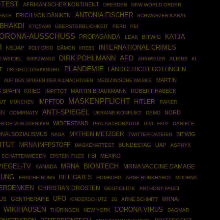
-TEST
AFRIKANISCHER KONTINENT
DRESDEN
NEW WORLD ORDER
ANTONIA FISCHER
ERICH VON DÄNIKEN
ENTE
SCHWARZER KANAL
BHAKDI
X7Q5A96
ÜBERSTERBLICHKEIT
PERU
PEI
CORONA-AUSSCHUSS
PROPAGANDA
KATJA
BITWIG
LEAK
H
INTERNATIONAL CRIMES
NSDAP
POLY GRID
DÄMON
KREBS
DIRK POHLMANN
AFD
E WEIDEL
IMPFZWANG
AHRWEILER
ALIENS
KI
PLANDEMIE
T
LANDGERICHT GÖTTINGEN
PROJECT DARKKNIGHT
MARTIN
MEDIZINISCHE MASKE
AUF DEN SPUREN DER ALLMÄCHTIGEN
S SPAHN
KRIEG
MARTIN BRAUKMANN
ROBERT HABECK
IMPFTOT
MASKENPFLICHT
IMPFTOD
HITLER
TUT
MÜNCHEN
RAINER
ANTI-SPIEGEL
EN
NORD
COMIRNATY
UKRAINE-KONFLIKT
DEMO
WIDERSTAND
PRÄ-ASTRONAUTIK
FFP2
DANIELE
ERICH VON DAENIKEN
DIVI
MYTHEN METZGER
ONALSOZIALISMUS
BITWIG
NASA
TWITTER-DATEIEN
ITUT
MRNA IMFPSTOFF
BUNDESTAG
UAP
MASKENATTEST
ASPHYX
FBI
MEXIKO
SCHATTENWESEN
EPSTEIN FILES
BIONTECH
PIEGEL-TV
MRNA
KANADA
MRNA VACCINE DAMAGE
KUNG
BILL GATES
ERSCHEINUNG
HOMBURG
ARNE BURKHARDT
MODRNA-
ERDENKEN
CHRISTIAN DROSTEN
GEOPOLITIK
ANTHONY FAUCI
UFO
US
GENTHERAPIE
MRNA-
ARNE SCHMITT
KINDERSCHUTZ
2G
WIKIHAUSEN
CORONA VIRUS
THÜRINGEN
NEW YORK
DAGMAR