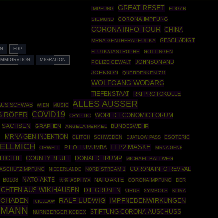
GREAT RESET
IMPFUNG
EDGAR
CORONA-IMPFUNG
SIEMUND
CORONA INFO TOUR
CHINA
GESCHÄDIGT
MRNA-GENTHERAPEUTIKA
EN
FDP
FLUTKATASTROPHE
GÖTTINGEN
IMMIGRATION
MIGRATION
JOHNSON AND
POLIZEIGEWALT
JOHNSON
QUERDENKEN 711
WOLFGANG WODARG
TIEFENSTAAT
RKI-PROTOKOLLE
ALLES AUSSER
AUS SCHWAB
MUSIC
WIEN
COVID19
S RÖPER
WORLD ECONOMIC FORUM
CRYPTIC
SACHSEN
GRAPHEN
BUNDESWEHR
ANGELA MERKEL
MRNA GEN-INJEKTION
G
GLITCH
SCHWEDEN
ESOTERIC
DJATLOW PASS
UELLMICH
FFP2 MASKE
P.L.O. LUMUMBA
ORWELL
MRNA GENE
HICHTE
COUNTY BLUFF
DONALD TRUMP
MICHAEL BALLWEG
CORONA INFO REVIVAL
ASCHUTZIMPFUNG
NORD STREAM 1
NIEDERLANDE
NATO-AKTE
B0108
NATO AKTE
大名 ASPHYX
CORONAIMPFUNG
DER
ICHTEN AUS WIKIHAUSEN
DIE GRÜNEN
VIRUS
SYMBOLS
KLIMA
SCHADEN
RALF LUDWIG
IMPFNEBENWIRKUNGEN
ICIC.LAW
FMANN
STIFTUNG CORONA-AUSCHUSS
NÜRNBERGER KODEX