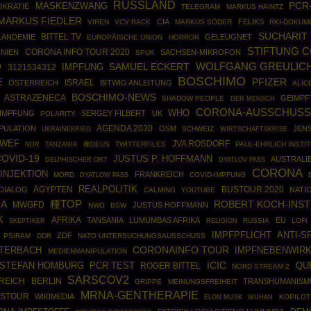
RUSSLAND
MASKENZWANG
PCR
KRATIE
TELEGRAM
MARKUS HAINTZ
MARKUS FIEDLER
CIA
FELIKS
VIREN
VCV RACK
MARKUS SÖDER
RKI-DOKUM
SUCHARIT 
BITTEL TV
LANDEMIE
GELEUGNET
EUROPÄISCHE UNION
HORROR
STIFTUNG 
CORONA INFO TOUR 2020
NIEN
SACHSEN-MIKROFON
SPUK
D
SAMUEL ECKERT
WOLFGANG GREULIC
3121534312
IMPFUNG
BOSCHIMO
E
PFIZER
ISRAEL
ÖSTERREICH
BITWIG ANLEITUNG
ALIC
BOSCHIMO-NEWS
ASTRAZENECA
GEIMPF
SHADOW PEOPLE
DER MENSCH
CORONA-AUSSCHUSS
WHO
-IMPFUNG
SERGEY FILBERT
UK
POLARITY
AGENDA 2030
PULATION
OSM
JEN
UKRAINEKRIEG
SCHWEIZ
WIRTSCHAFTSKRISE
WEF
JVA ROSDORF
種DEUS
TWITTERFILES
PAUL-EHRLICH INSTI
NDR
TANZANIA
OVID-19
JUSTUS P. HOFFMANN
AUSTRALI
DELPHISCHER ORT
DYATLOV PASS
CORONA
INJEKTION
FRANKREICH
MORD
COVID-IMPFUNG
DYATLOW PASS
REALPOLITIK
ÄGYPTEN
BUSTOUR 2020
 DIALOG
NATI
CALMING
YOUTUBE
IA
種TOP
ROBERT KOCH-INST
MWGFD
JUSTUS HOFFMANN
NWO
BSW
K
AFRIKA
TANSANIA
LUMUMBAS AFRIKA
EU
SKEPTIKER
RUSSIA
LOFI
RELIGION
IMPFPFLICHT
ANTI-S
ZDF
PSIRAM
DDR
NATO UNTERSUCHUNGSAUSSCHUSS
CORONAINFO TOUR
IMPFNEBENWIR
UTERBACH
MEDIENMANIPULATION
ICIC
STEFAN HOMBURG
PCR TEST
ROGER BITTEL
QU
NORD STREAM 2
SARSCOV2
 REICH
BERLIN
TRANSHUMANISM
GRIPPE
MEINUNGSFREIHEIT
MRNA-GENTHERAPIE
STOUR
WIKIMEDIA
KOPILOT
ELON MUSK
WUHAN