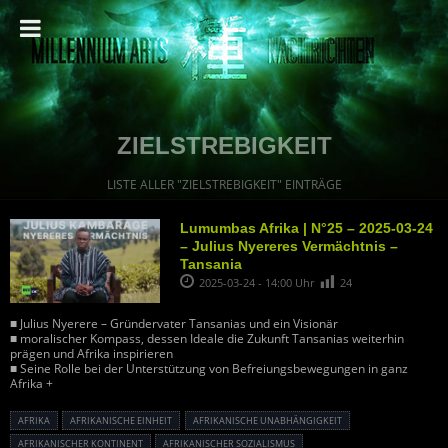
ZIELSTREBIGKEIT
LISTE ALLER "ZIELSTREBIGKEIT" EINTRÄGE
Lumumbas Afrika | N°25 – 2025-03-24
– Julius Nyereres Vermächtnis –
Tansania
2025-03-24 - 14:00 Uhr
24
■ Julius Nyerere – Gründervater Tansanias und ein Visionär
■ moralischer Kompass, dessen Ideale die Zukunft Tansanias weiterhin
prägen und Afrika inspirieren
■ Seine Rolle bei der Unterstützung von Befreiungsbewegungen in ganz
Afrika +
AFRIKA
AFRIKANISCHE EINHEIT
AFRIKANISCHE UNABHÄNGIGKEIT
AFRIKANISCHER KONTINENT
AFRIKANISCHER SOZIALISMUS