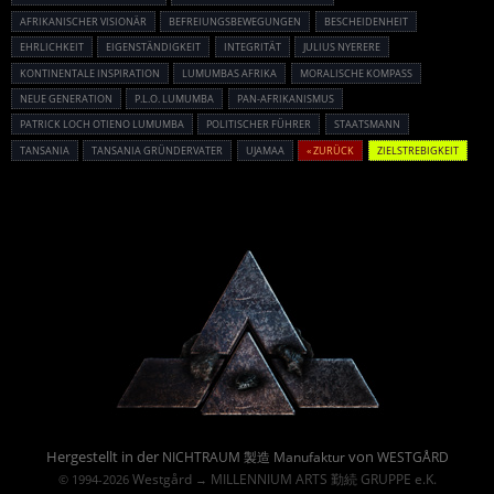
AFRIKANISCHER VISIONÄR
BEFREIUNGSBEWEGUNGEN
BESCHEIDENHEIT
EHRLICHKEIT
EIGENSTÄNDIGKEIT
INTEGRITÄT
JULIUS NYERERE
KONTINENTALE INSPIRATION
LUMUMBAS AFRIKA
MORALISCHE KOMPASS
NEUE GENERATION
P.L.O. LUMUMBA
PAN-AFRIKANISMUS
PATRICK LOCH OTIENO LUMUMBA
POLITISCHER FÜHRER
STAATSMANN
TANSANIA
TANSANIA GRÜNDERVATER
UJAMAA
« ZURÜCK
ZIELSTREBIGKEIT
Powered By :
Hergestellt in der
von
NICHTRAUM 製造 Manufaktur
WESTGÅRD
Westgård
MILLENNIUM ARTS 勤続 GRUPPE e.K.
© 1994-2026
→