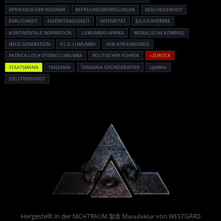
AFRIKANISCHER VISIONÄR
BEFREIUNGSBEWEGUNGEN
BESCHEIDENHEIT
EHRLICHKEIT
EIGENSTÄNDIGKEIT
INTEGRITÄT
JULIUS NYERERE
KONTINENTALE INSPIRATION
LUMUMBAS AFRIKA
MORALISCHE KOMPASS
NEUE GENERATION
P.L.O. LUMUMBA
PAN-AFRIKANISMUS
PATRICK LOCH OTIENO LUMUMBA
POLITISCHER FÜHRER
« ZURÜCK
STAATSMANN
TANSANIA
TANSANIA GRÜNDERVATER
UJAMAA
ZIELSTREBIGKEIT
Powered By :
Hergestellt in der
von
NICHTRAUM 製造 Manufaktur
WESTGÅRD