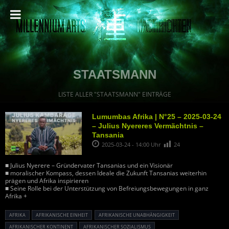
STAATSMANN
LISTE ALLER "STAATSMANN" EINTRÄGE
Lumumbas Afrika | N°25 – 2025-03-24
– Julius Nyereres Vermächtnis –
Tansania
2025-03-24 - 14:00 Uhr
24
■ Julius Nyerere – Gründervater Tansanias und ein Visionär
■ moralischer Kompass, dessen Ideale die Zukunft Tansanias weiterhin
prägen und Afrika inspirieren
■ Seine Rolle bei der Unterstützung von Befreiungsbewegungen in ganz
Afrika +
AFRIKA
AFRIKANISCHE EINHEIT
AFRIKANISCHE UNABHÄNGIGKEIT
AFRIKANISCHER KONTINENT
AFRIKANISCHER SOZIALISMUS